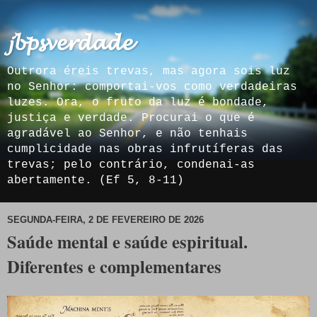
𝓳𝓫𝓹𝓼𝓿𝓮𝓻𝓭𝓪𝓭𝓮
Outrora éreis trevas, mas agora sois luz
no Senhor: comportai-vos como verdadeiras
luzes. Ora, o fruto da luz é bondade,
justiça e verdade. Procurai o que é
agradável ao Senhor, e não tenhais
cumplicidade nas obras infrutíferas das
trevas; pelo contrário, condenai-as
abertamente. (Ef 5, 8-11)
SEGUNDA-FEIRA, 2 DE FEVEREIRO DE 2026
Saúde mental e saúde espiritual.
Diferentes e complementares