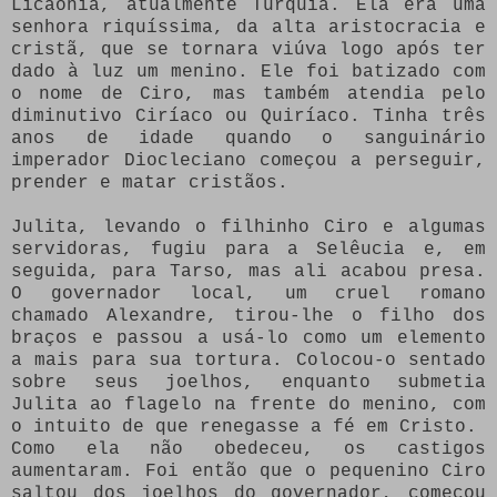
Licaônia, atualmente Turquia. Ela era uma
senhora riquíssima, da alta aristocracia e
cristã, que se tornara viúva logo após ter
dado à luz um menino. Ele foi batizado com
o nome de Ciro, mas também atendia pelo
diminutivo Ciríaco ou Quiríaco. Tinha três
anos de idade quando o sanguinário
imperador Diocleciano começou a perseguir,
prender e matar cristãos.
Julita, levando o filhinho Ciro e algumas
servidoras, fugiu para a Selêucia e, em
seguida, para Tarso, mas ali acabou presa.
O governador local, um cruel romano
chamado Alexandre, tirou-lhe o filho dos
braços e passou a usá-lo como um elemento
a mais para sua tortura. Colocou-o sentado
sobre seus joelhos, enquanto submetia
Julita ao flagelo na frente do menino, com
o intuito de que renegasse a fé em Cristo.
Como ela não obedeceu, os castigos
aumentaram. Foi então que o pequenino Ciro
saltou dos joelhos do governador, começou