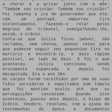
a chorar e a gritar junto com a mãe:
“Também sou cristão! Também sou cristão!”
Foi tamanha a ira do governador que ele,
com um pontapé, empurrou Ciro
violentamente, fazendo-o rolar pelos
degraus do tribunal, esmigalhando-lhe,
assim, o crânio.
Conta-se que Julita ficou imóvel, não
reclamou, nem chorou, apenas rezou para
que pudesse seguir seu pequenino Ciro no
martírio e encontrá-lo, o mais rápido
possível, ao lado de Deus. E foi o que
aconteceu. Julita continuou sendo
brutamente espancada e depois foi
decapitada. Era o ano 304.
Os corpos foram recolhidos por uma de suas
fiéis servidoras e sepultados num túmulo
que foi mantido oculto até que as
perseguições cessassem. Quando isso
aconteceu, poucos anos depois, o bispo de
Icônio, Teodoro, resolveu, com a ajuda de
testemunhas da época e documentos