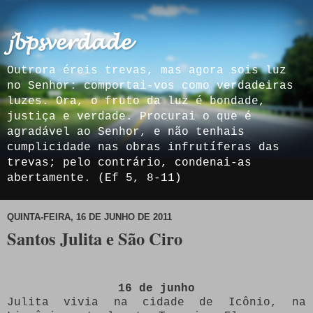
𝓳𝓫𝓹𝓼𝓿𝓮𝓻𝓭𝓪𝓭𝓮
Outrora éreis trevas, mas agora sois luz
no Senhor: comportai-vos como verdadeiras
luzes. Ora, o fruto da luz é bondade,
justiça e verdade. Procurai o que é
agradável ao Senhor, e não tenhais
cumplicidade nas obras infrutíferas das
trevas; pelo contrário, condenai-as
abertamente. (Ef 5, 8-11)
QUINTA-FEIRA, 16 DE JUNHO DE 2011
Santos Julita e São Ciro
16 de junho
Julita vivia na cidade de Icônio, na