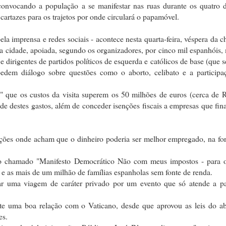
vocando a população a se manifestar nas ruas durante os quatro d
artazes para os trajetos por onde circulará o papamóvel.
la imprensa e redes sociais - acontece nesta quarta-feira, véspera da 
 da cidade, apoiada, segundo os organizadores, por cinco mil espanhóis,
 e dirigentes de partidos políticos de esquerda e católicos de base (que
pedem diálogo sobre questões como o aborto, celibato e a participa
" que os custos da visita superem os 50 milhões de euros (cerca de 
e destes gastos, além de conceder isenções fiscais a empresas que fi
uações onde acham que o dinheiro poderia ser melhor empregado, na f
no chamado "Manifesto Democrático Não com meus impostos - para 
e as mais de um milhão de famílias espanholas sem fonte de renda.
ar uma viagem de caráter privado por um evento que só atende a pa
e uma boa relação com o Vaticano, desde que aprovou as leis do ab
es.