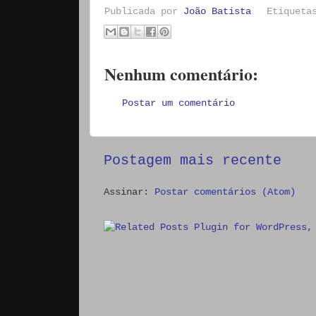
Publicada por
João Batista
Etiquet
Nenhum comentário:
Postar um comentário
Postagem mais recente
Assinar:
Postar comentários (Atom)