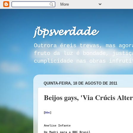
𝓳𝓫𝓹𝓼𝓿𝓮𝓻𝓭𝓪𝓭𝓮
Outrora éreis trevas, mas agor
fruto da luz é bondade, justiç
cumplicidade nas obras infrutí
QUINTA-FEIRA, 18 DE AGOSTO DE 2011
Beijos gays, 'Via Crúcis Alt
[
bbc
]
Anelise Infante
De Madri para a BBC Brasil