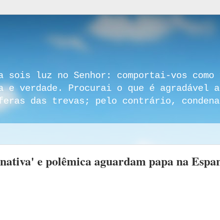
a sois luz no Senhor: comportai-vos como 
a e verdade. Procurai o que é agradável a
feras das trevas; pelo contrário, condena
ernativa' e polêmica aguardam papa na Espa