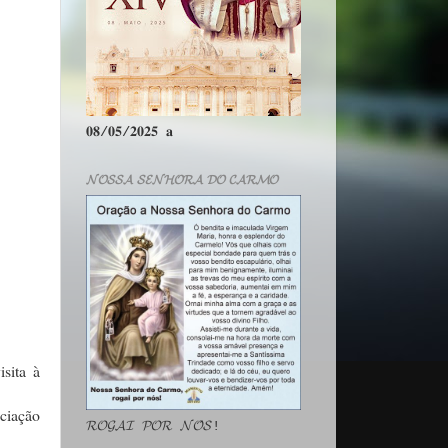
𝟎𝟖/𝟎𝟓/𝟐𝟎𝟐𝟓 𝐚
𝓝𝓞𝓢𝓢𝓐 𝓢𝓔𝓝𝓗𝓞𝓡𝓐 𝓓𝓞 𝓒𝓐𝓡𝓜𝓞
sita à
ociação
𝓡𝓞𝓖𝓐𝓘 𝓟𝓞𝓡 𝓝𝓞́𝓢!