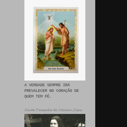
A VERDADE SEMPRE IRÁ
PREVALECER NO CORAÇÃO DE
QUEM TEM FÉ.
𝓢𝓪𝓷𝓽𝓪 𝓣𝓮𝓻𝓮𝓼𝓲𝓷𝓱𝓪 𝓭𝓸 𝓜𝓮𝓷𝓲𝓷𝓸 𝓙𝓮𝓼𝓾𝓼