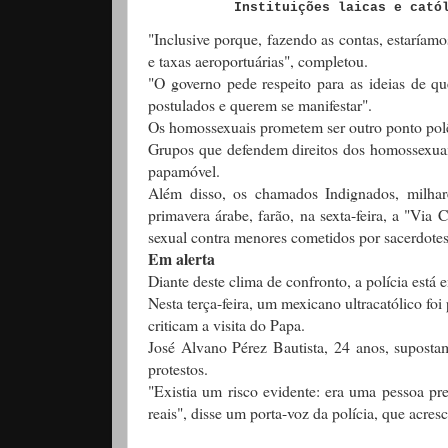
Instituições laicas e cató
"Inclusive porque, fazendo as contas, estaríam
e taxas aeroportuárias", completou.
"O governo pede respeito para as ideias de q
postulados e querem se manifestar".
Os homossexuais prometem ser outro ponto polê
Grupos que defendem direitos dos homossexuais
papamóvel.
Além disso, os chamados Indignados, milhar
primavera árabe, farão, na sexta-feira, a "Via 
sexual contra menores cometidos por sacerdotes
Em alerta
Diante deste clima de confronto, a polícia está 
Nesta terça-feira, um mexicano ultracatólico fo
criticam a visita do Papa.
José Alvano Pérez Bautista, 24 anos, suposta
protestos.
"Existia um risco evidente: era uma pessoa pr
reais", disse um porta-voz da polícia, que acre