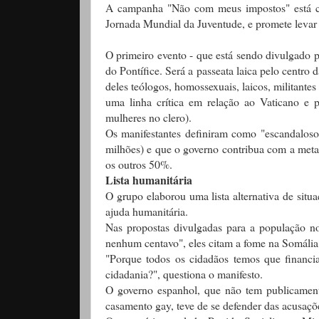
A campanha "Não com meus impostos" está con
Jornada Mundial da Juventude, e promete levar c
O primeiro evento - que está sendo divulgado pe
do Pontífice. Será a passeata laica pelo centro
deles teólogos, homossexuais, laicos, militantes
uma linha crítica em relação ao Vaticano e 
mulheres no clero).
Os manifestantes definiram como "escandaloso
milhões) e que o governo contribua com a metad
os outros 50%.
Lista humanitária
O grupo elaborou uma lista alternativa de sit
ajuda humanitária.
Nas propostas divulgadas para a população 
nenhum centavo", eles citam a fome na Somália 
"Porque todos os cidadãos temos que financi
cidadania?", questiona o manifesto.
O governo espanhol, que não tem publicament
casamento gay, teve de se defender das acusaçõ