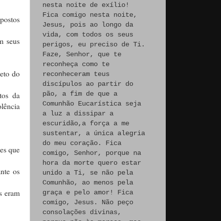
nesta noite de exílio!
Fica comigo nesta noite,
mpostos
Jesus, pois ao longo da
vida, com todos os seus
m seus
perigos, eu preciso de Ti.
Faze, Senhor, que te
reconheça como te
jeto do
reconheceram teus
discípulos ao partir do
tos da
pão, a fim de que a
Comunhão Eucarística seja
olência
a luz a dissipar a
escuridão,a força a me
sustentar, a única alegria
do meu coração. Fica
tes que
comigo, Senhor, porque na
hora da morte quero estar
nte os
unido a Ti, se não pela
Comunhão, ao menos pela
as eram
graça e pelo amor! Fica
comigo, Jesus. Não peço
consolações divinas,