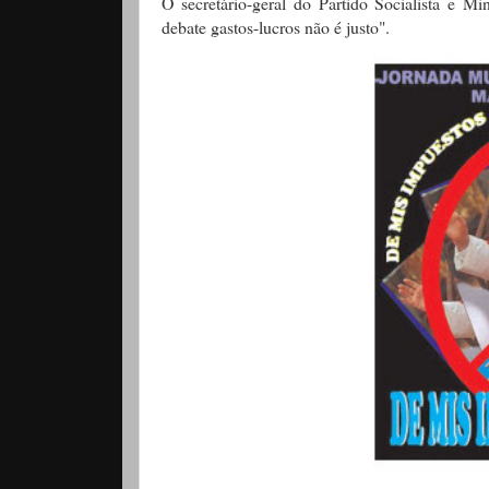
O secretário-geral do Partido Socialista e M
debate gastos-lucros não é justo".