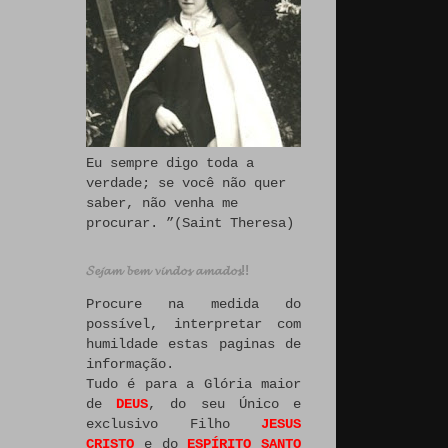
Eu sempre digo toda a
verdade; se você não quer
saber, não venha me
procurar. ”(Saint Theresa)
𝓢𝓮𝓳𝓪𝓶 𝓫𝓮𝓶 𝓿𝓲𝓷𝓭𝓸𝓼 𝓪𝓶𝓪𝓭𝓸𝓼!!
Procure na medida do
possível, interpretar com
humildade estas paginas de
informação.
Tudo é para a Glória maior
de
DEUS
, do seu Único e
exclusivo Filho
JESUS
CRISTO
e do
ESPÍRITO SANTO