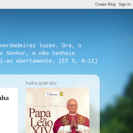
verdadeiras luzes. Ora, o
o Senhor, e não tenhais
i-as abertamente. (Ef 5, 8-11)
𝓟𝓐𝓟𝓐 𝓛𝓔𝓐̃𝓞 𝓧𝓘𝓥
nha