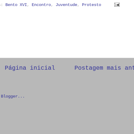
as:
Bento XVI
,
Encontro
,
Juventude
,
Protesto
Página inicial
Postagem mais an