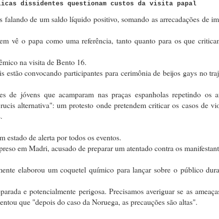
licas dissidentes questionam custos da visita papal
os falando de um saldo líquido positivo, somando as arrecadações de i
uem vê o papa como uma referência, tanto quanto para os que critica
mico na visita de Bento 16.
 estão convocando participantes para cerimônia de beijos gays no tra
es de jóvens que acamparam nas praças espanholas repetindo os a
Crucis alternativa": um protesto onde pretendem criticar os casos de vi
.
em estado de alerta por todos os eventos.
i preso em Madri, acusado de preparar um atentado contra os manifestan
mente elaborou um coquetel químico para lançar sobre o público dura
eparada e potencialmente perigosa. Precisamos averiguar se as ameaç
scentou que "depois do caso da Noruega, as precauções são altas".