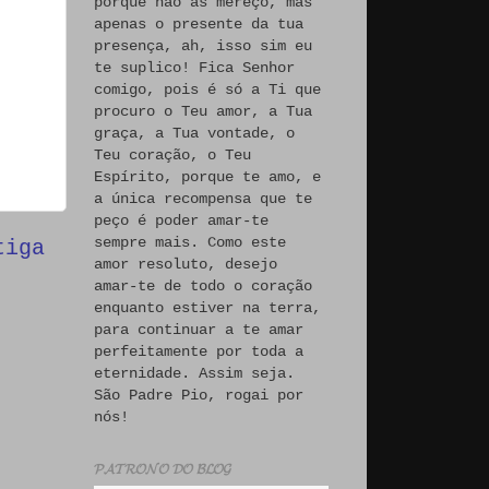
porque não às mereço, mas
apenas o presente da tua
presença, ah, isso sim eu
te suplico! Fica Senhor
comigo, pois é só a Ti que
procuro o Teu amor, a Tua
graça, a Tua vontade, o
Teu coração, o Teu
Espírito, porque te amo, e
a única recompensa que te
peço é poder amar-te
sempre mais. Como este
tiga
amor resoluto, desejo
amar-te de todo o coração
enquanto estiver na terra,
para continuar a te amar
perfeitamente por toda a
eternidade. Assim seja.
São Padre Pio, rogai por
nós!
𝓟𝓐𝓣𝓡𝓞𝓝𝓞 𝓓𝓞 𝓑𝓛𝓞𝓖