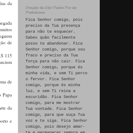
ias da
𝓞𝓻𝓪𝓬̧𝓪̃𝓸 𝓭𝓮 𝓢𝓪̃𝓸 𝓟𝓪𝓭𝓻𝓮 𝓟𝓲𝓸 𝓭𝓮
𝓟𝓲𝓮𝓽𝓻𝓮𝓵𝓬𝓲𝓷𝓪
Fica Senhor comigo, pois
chegada
preciso da Tua presença
 muitos
para não te esquecer.
 seguem
Sabes quão facilmente
ção de
posso te abandonar. Fica
Senhor comigo, porque sou
R$ 115
fraco e preciso da Tua
nanciem
força para não cair. Fica
Senhor comigo, porque és
minha vida, e sem Ti perco
o fervor. Fica Senhor
orma de
comigo, porque és minha
luz, e sem Ti reina a
o Papa
escuridão. Fica Senhor
comigo, para me mostrar
rte da
Tua vontade. Fica Senhor
comigo, para que ouça Tua
orto e
voz e te siga. Fica Senhor
comigo, pois desejo amar-
te e permanecer sempre em