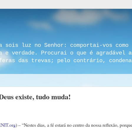
a sois luz no Senhor: comportai-vos como 
a e verdade. Procurai o que é agradável a
feras das trevas; pelo contrário, condena
 Deus existe, tudo muda!
NIT.org
) – “Nestes dias, a fé estará no centro da nossa reflexão, porque