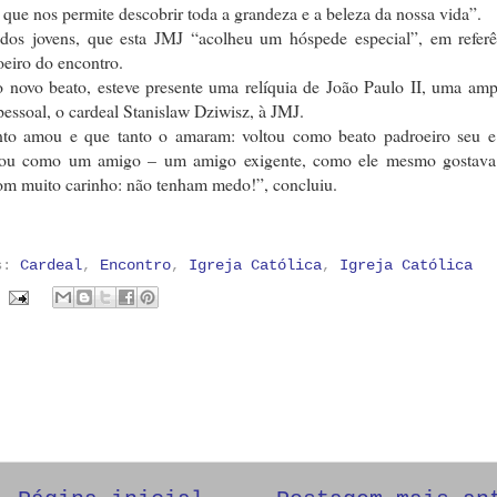
que nos permite descobrir toda a grandeza e a beleza da nossa vida”.
 dos jovens, que esta JMJ “acolheu um hóspede especial”, em referê
eiro do encontro.
o novo beato, esteve presente uma relíquia de João Paulo II, uma amp
pessoal, o cardeal Stanislaw Dziwisz, à JMJ.
anto amou e que tanto o amaram: voltou como beato padroeiro seu 
oltou como um amigo – um amigo exigente, como ele mesmo gostava
 com muito carinho: não tenham medo!”, concluiu.
as:
Cardeal
,
Encontro
,
Igreja Católica
,
Igreja Católica