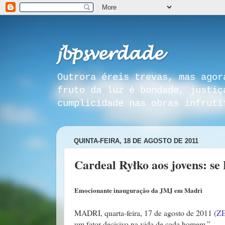
𝓳𝓫𝓹𝓼𝓿𝓮𝓻𝓭𝓪𝓭𝓮
Outrora éreis trevas, mas agor
fruto da luz é bondade, justiç
cumplicidade nas obras infrutí
QUINTA-FEIRA, 18 DE AGOSTO DE 2011
Cardeal Ryłko aos jovens: se
Emocionante inauguração da JMJ em Madri
MADRI, quarta-feira, 17 de agosto de 2011 (
ZE
um fator decisivo na vida de cada homem.”