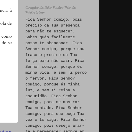
𝓞𝓻𝓪𝓬̧𝓪̃𝓸 𝓭𝓮 𝓢𝓪̃𝓸 𝓟𝓪𝓭𝓻𝓮 𝓟𝓲𝓸 𝓭𝓮
ncia à
𝓟𝓲𝓮𝓽𝓻𝓮𝓵𝓬𝓲𝓷𝓪
Fica Senhor comigo, pois
ola de
preciso da Tua presença
para não te esquecer.
e como
Sabes quão facilmente
 de se
posso te abandonar. Fica
Senhor comigo, porque sou
fraco e preciso da Tua
força para não cair. Fica
Senhor comigo, porque és
minha vida, e sem Ti perco
o fervor. Fica Senhor
comigo, porque és minha
luz, e sem Ti reina a
escuridão. Fica Senhor
comigo, para me mostrar
Tua vontade. Fica Senhor
comigo, para que ouça Tua
voz e te siga. Fica Senhor
comigo, pois desejo amar-
te e permanecer sempre em