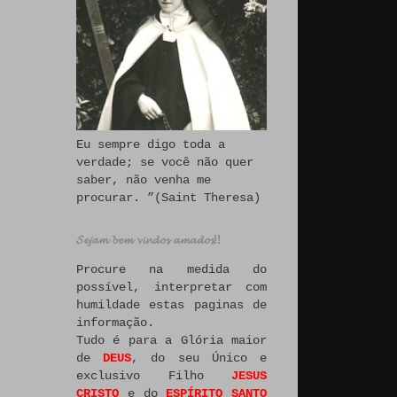
Eu sempre digo toda a
verdade; se você não quer
saber, não venha me
procurar. ”(Saint Theresa)
𝓢𝓮𝓳𝓪𝓶 𝓫𝓮𝓶 𝓿𝓲𝓷𝓭𝓸𝓼 𝓪𝓶𝓪𝓭𝓸𝓼!!
Procure na medida do
possível, interpretar com
humildade estas paginas de
informação.
Tudo é para a Glória maior
de
DEUS
, do seu Único e
exclusivo Filho
JESUS
CRISTO
e do
ESPÍRITO SANTO