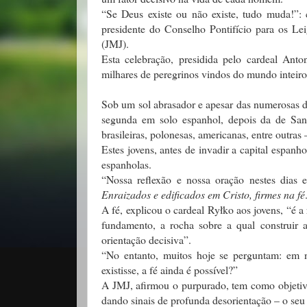
“Se Deus existe ou não existe, tudo muda!”: 
presidente do Conselho Pontifício para os Le
(JMJ).
Esta celebração, presidida pelo cardeal Ant
milhares de peregrinos vindos do mundo inteir
Sob um sol abrasador e apesar das numerosas d
segunda em solo espanhol, depois da de Sant
brasileiras, polonesas, americanas, entre outras
Estes jovens, antes de invadir a capital espanh
espanholas.
“Nossa reflexão e nossa oração nestes dias 
Enraizados e edificados em Cristo, firmes na fé
A fé, explicou o cardeal Ryłko aos jovens, “é a
fundamento, a rocha sobre a qual construir 
orientação decisiva”.
“No entanto, muitos hoje se perguntam: em 
existisse, a fé ainda é possível?”
A JMJ, afirmou o purpurado, tem como objetivo
dando sinais de profunda desorientação – o seu f