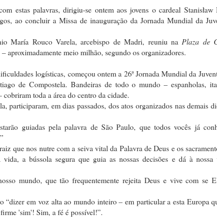
com estas palavras, dirigiu-se ontem aos jovens o cardeal Stanisław 
igos, ao concluir a Missa de inauguração da Jornada Mundial da Juv
onio María Rouco Varela, arcebispo de Madri, reuniu na
Plaza de C
o – aproximadamente meio milhão, segundo os organizadores.
ificuldades logísticas, começou ontem a 26ª Jornada Mundial da Juven
iago de Compostela. Bandeiras de todo o mundo – espanholas, ital
 – cobriram toda a área do centro da cidade.
ola, participaram, em dias passados, dos atos organizados nas demais d
estarão guiadas pela palavra de São Paulo, que todos vocês já con
.”
 raiz que nos nutre com a seiva vital da Palavra de Deus e os sacrament
a vida, a bússola segura que guia as nossas decisões e dá à nossa 
nosso mundo, que tão frequentemente rejeita Deus e vive com se E
 “dizer em voz alta ao mundo inteiro – em particular a esta Europa q
irme 'sim'! Sim, a fé é possível!”.