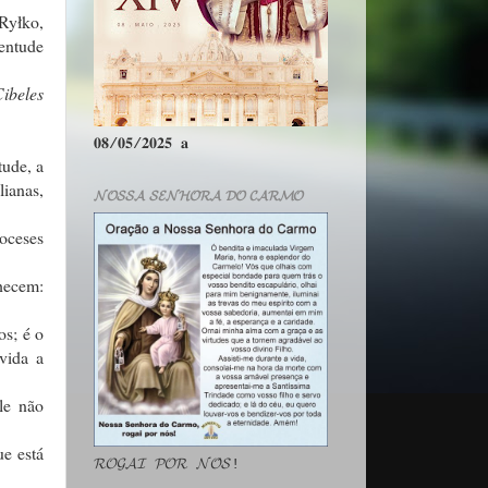
Ryłko,
entude
ibeles
𝟎𝟖/𝟎𝟓/𝟐𝟎𝟐𝟓 𝐚
tude, a
ianas,
𝓝𝓞𝓢𝓢𝓐 𝓢𝓔𝓝𝓗𝓞𝓡𝓐 𝓓𝓞 𝓒𝓐𝓡𝓜𝓞
ioceses
hecem:
os; é o
vida a
le não
ue está
𝓡𝓞𝓖𝓐𝓘 𝓟𝓞𝓡 𝓝𝓞́𝓢!