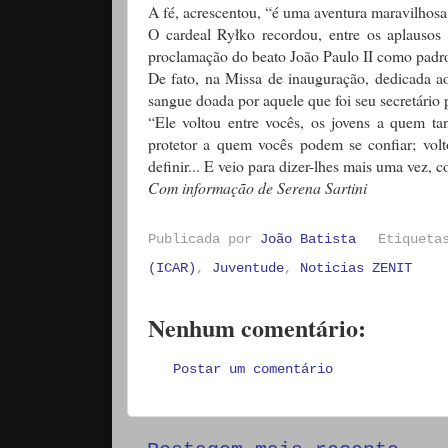
A fé, acrescentou, “é uma aventura maravilhosa 
O cardeal Ryłko recordou, entre os aplausos
proclamação do beato João Paulo II como padro
De fato, na Missa de inauguração, dedicada a
sangue doada por aquele que foi seu secretário 
“Ele voltou entre vocês, os jovens a quem t
protetor a quem vocês podem se confiar; v
definir... E veio para dizer-lhes mais uma vez,
Com informação de Serena Sartini
Publicada por
João Batista
Etiquet
(ICAR)
,
Juventude
,
Noticias ZENIT
Nenhum comentário:
Postar um comentário