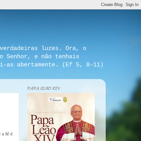
verdadeiras luzes. Ora, o
o Senhor, e não tenhais
i-as abertamente. (Ef 5, 8-11)
𝓟𝓐𝓟𝓐 𝓛𝓔𝓐̃𝓞 𝓧𝓘𝓥
 a fé é