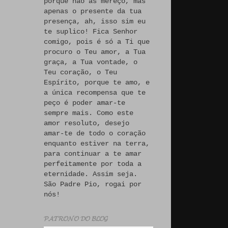
porque não às mereço, mas
apenas o presente da tua
presença, ah, isso sim eu
te suplico! Fica Senhor
comigo, pois é só a Ti que
procuro o Teu amor, a Tua
graça, a Tua vontade, o
Teu coração, o Teu
Espírito, porque te amo, e
a única recompensa que te
peço é poder amar-te
sempre mais. Como este
amor resoluto, desejo
amar-te de todo o coração
enquanto estiver na terra,
para continuar a te amar
perfeitamente por toda a
eternidade. Assim seja.
São Padre Pio, rogai por
nós!
𝓟𝓐𝓣𝓡𝓞𝓝𝓞 𝓓𝓞 𝓑𝓛𝓞𝓖