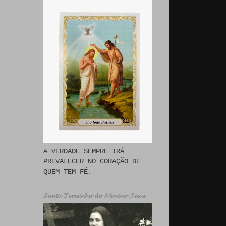
A VERDADE SEMPRE IRÁ
PREVALECER NO CORAÇÃO DE
QUEM TEM FÉ.
𝓢𝓪𝓷𝓽𝓪 𝓣𝓮𝓻𝓮𝓼𝓲𝓷𝓱𝓪 𝓭𝓸 𝓜𝓮𝓷𝓲𝓷𝓸 𝓙𝓮𝓼𝓾𝓼