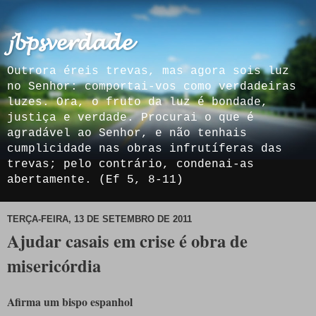
𝓳𝓫𝓹𝓼𝓿𝓮𝓻𝓭𝓪𝓭𝓮
Outrora éreis trevas, mas agora sois luz
no Senhor: comportai-vos como verdadeiras
luzes. Ora, o fruto da luz é bondade,
justiça e verdade. Procurai o que é
agradável ao Senhor, e não tenhais
cumplicidade nas obras infrutíferas das
trevas; pelo contrário, condenai-as
abertamente. (Ef 5, 8-11)
TERÇA-FEIRA, 13 DE SETEMBRO DE 2011
Ajudar casais em crise é obra de
misericórdia
Afirma um bispo espanhol