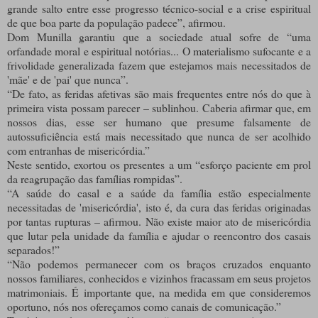
grande salto entre esse progresso técnico-social e a crise espiritual
de que boa parte da população padece”, afirmou.
Dom Munilla garantiu que a sociedade atual sofre de “uma
orfandade moral e espiritual notórias... O materialismo sufocante e a
frivolidade generalizada fazem que estejamos mais necessitados de
'mãe' e de 'pai' que nunca”.
“De fato, as feridas afetivas são mais frequentes entre nós do que à
primeira vista possam parecer – sublinhou. Caberia afirmar que, em
nossos dias, esse ser humano que presume falsamente de
autossuficiência está mais necessitado que nunca de ser acolhido
com entranhas de misericórdia.”
Neste sentido, exortou os presentes a um “esforço paciente em prol
da reagrupação das famílias rompidas”.
“A saúde do casal e a saúde da família estão especialmente
necessitadas de 'misericórdia', isto é, da cura das feridas originadas
por tantas rupturas – afirmou. Não existe maior ato de misericórdia
que lutar pela unidade da família e ajudar o reencontro dos casais
separados!”
“Não podemos permanecer com os braços cruzados enquanto
nossos familiares, conhecidos e vizinhos fracassam em seus projetos
matrimoniais. É importante que, na medida em que consideremos
oportuno, nós nos ofereçamos como canais de comunicação.”