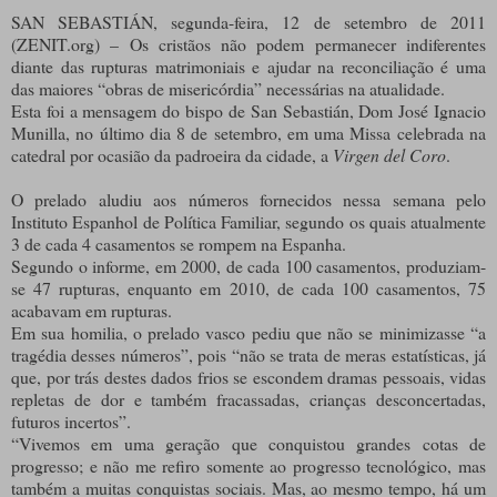
SAN SEBASTIÁN, segunda-feira, 12 de setembro de 2011
(ZENIT.org) – Os cristãos não podem permanecer indiferentes
diante das rupturas matrimoniais e ajudar na reconciliação é uma
das maiores “obras de misericórdia” necessárias na atualidade.
Esta foi a mensagem do bispo de San Sebastián, Dom José Ignacio
Munilla, no último dia 8 de setembro, em uma Missa celebrada na
catedral por ocasião da padroeira da cidade, a
Virgen del Coro
.
O prelado aludiu aos números fornecidos nessa semana pelo
Instituto Espanhol de Política Familiar, segundo os quais atualmente
3 de cada 4 casamentos se rompem na Espanha.
Segundo o informe, em 2000, de cada 100 casamentos, produziam-
se 47 rupturas, enquanto em 2010, de cada 100 casamentos, 75
acabavam em rupturas.
Em sua homilia, o prelado vasco pediu que não se minimizasse “a
tragédia desses números”, pois “não se trata de meras estatísticas, já
que, por trás destes dados frios se escondem dramas pessoais, vidas
repletas de dor e também fracassadas, crianças desconcertadas,
futuros incertos”.
“Vivemos em uma geração que conquistou grandes cotas de
progresso; e não me refiro somente ao progresso tecnológico, mas
também a muitas conquistas sociais. Mas, ao mesmo tempo, há um