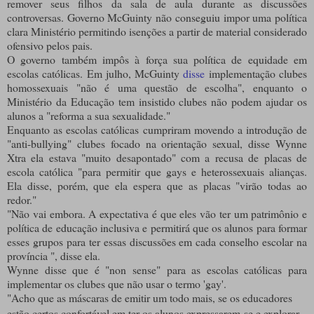
remover seus filhos da sala de aula durante as discussões
controversas. Governo McGuinty não conseguiu impor uma política
clara Ministério permitindo isenções a partir de material considerado
ofensivo pelos pais.
O governo também impôs à força sua política de equidade em
escolas católicas. Em julho, McGuinty
disse
implementação clubes
homossexuais "não é uma questão de escolha", enquanto o
Ministério da Educação tem insistido clubes não podem ajudar os
alunos a "reforma a sua sexualidade."
Enquanto as escolas católicas cumpriram movendo a introdução de
"anti-bullying" clubes focado na orientação sexual, disse Wynne
Xtra ela estava "muito desapontado" com a recusa de placas de
escola católica "para permitir que gays e heterossexuais alianças.
Ela disse, porém, que ela espera que as placas "virão todas ao
redor."
"Não vai embora. A expectativa é que eles vão ter um patrimônio e
política de educação inclusiva e permitirá que os alunos para formar
esses grupos para ter essas discussões em cada conselho escolar na
província ", disse ela.
Wynne disse que é "non sense" para as escolas católicas para
implementar os clubes que não usar o termo 'gay'.
"Acho que as máscaras de emitir um todo mais, se os educadores
estão certos confortável em ter os alunos expressarem-se e explorar