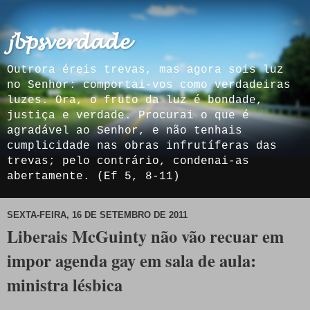
𝓳𝓫𝓹𝓼𝓿𝓮𝓻𝓭𝓪𝓭𝓮
Outrora éreis trevas, mas agora sois luz
no Senhor: comportai-vos como verdadeiras
luzes. Ora, o fruto da luz é bondade,
justiça e verdade. Procurai o que é
agradável ao Senhor, e não tenhais
cumplicidade nas obras infrutíferas das
trevas; pelo contrário, condenai-as
abertamente. (Ef 5, 8-11)
SEXTA-FEIRA, 16 DE SETEMBRO DE 2011
Liberais McGuinty não vão recuar em
impor agenda gay em sala de aula:
ministra lésbica