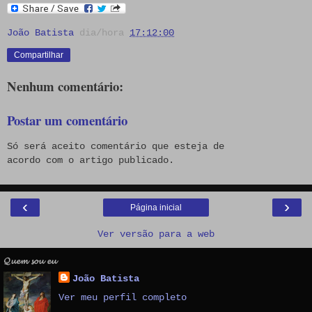
João Batista
dia/hora
17:12:00
Compartilhar
Nenhum comentário:
Postar um comentário
Só será aceito comentário que esteja de
acordo com o artigo publicado.
‹
›
Página inicial
Ver versão para a web
𝓠𝓾𝓮𝓶 𝓼𝓸𝓾 𝓮𝓾
João Batista
Ver meu perfil completo