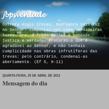
𝓳𝓫𝓹𝓼𝓿𝓮𝓻𝓭𝓪𝓭𝓮
Outrora éreis trevas, mas agora sois luz
no Senhor: comportai-vos como verdadeiras
luzes. Ora, o fruto da luz é bondade,
justiça e verdade. Procurai o que é
agradável ao Senhor, e não tenhais
cumplicidade nas obras infrutíferas das
trevas; pelo contrário, condenai-as
abertamente. (Ef 5, 8-11)
QUARTA-FEIRA, 25 DE ABRIL DE 2012
Mensagem do dia