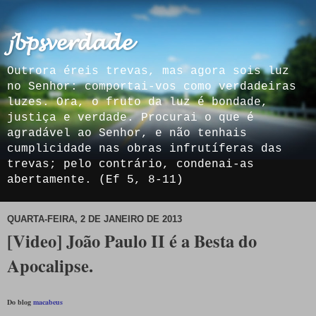
𝓳𝓫𝓹𝓼𝓿𝓮𝓻𝓭𝓪𝓭𝓮
Outrora éreis trevas, mas agora sois luz
no Senhor: comportai-vos como verdadeiras
luzes. Ora, o fruto da luz é bondade,
justiça e verdade. Procurai o que é
agradável ao Senhor, e não tenhais
cumplicidade nas obras infrutíferas das
trevas; pelo contrário, condenai-as
abertamente. (Ef 5, 8-11)
QUARTA-FEIRA, 2 DE JANEIRO DE 2013
[Video] João Paulo II é a Besta do
Apocalipse.
Do blog
macabeus