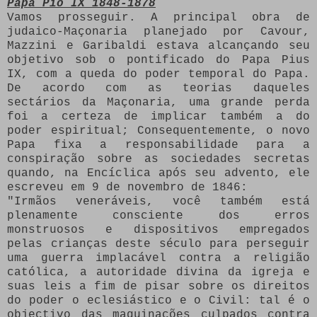
Papa Pio IX 1848-1878
Vamos prosseguir.
A principal obra de
judaico-Maçonaria planejado por Cavour,
Mazzini e Garibaldi estava alcançando seu
objetivo sob o pontificado do Papa Pius
IX, com a queda do poder temporal do Papa.
De acordo com as teorias daqueles
sectários da Maçonaria, uma grande perda
foi a certeza de implicar também a do
poder espiritual;
Consequentemente, o novo
Papa fixa a responsabilidade para a
conspiração sobre as sociedades secretas
quando, na Encíclica após seu advento, ele
escreveu em 9 de novembro de 1846:
"Irmãos veneráveis, você também está
plenamente consciente dos erros
monstruosos e dispositivos empregados
pelas crianças deste século para perseguir
uma guerra implacável contra a religião
católica, a autoridade divina da igreja e
suas leis a fim de pisar sobre os direitos
do poder o eclesiástico e o Civil: tal é o
objectivo das maquinações culpados contra