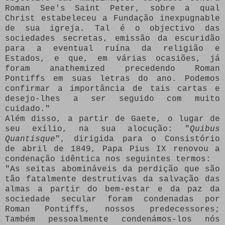
Roman See's Saint Peter
, sobre a qual
Christ estabeleceu a Fundação inexpugnable
de sua igreja.
Tal é o objectivo das
sociedades secretas, emissão da escuridão
para a eventual ruína da religião e
Estados, e que, em várias ocasiões, já
foram anathemized precedendo Roman
Pontiffs em suas letras do ano.
Podemos
confirmar a importância de tais cartas e
desejo-lhes a ser seguido com muito
cuidado."
Além disso, a partir de Gaete, o lugar de
seu exílio, na sua alocução: "
Quibus
Quantisque
", dirigida para o Consistório
de abril de 1849, Papa Pius IX renovou a
condenação idêntica nos seguintes termos:
"As seitas abomináveis da perdição que são
tão fatalmente destrutivas da salvação das
almas a partir do bem-estar e da paz da
sociedade secular foram condenadas por
Roman Pontiffs, nossos predecessores;
Também pessoalmente condenámos-los nós