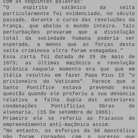
com as seguintes palavras:
"O espírito satânico da seita
particularmente foi evidenciado, no século
passado, durante o curso das revoluções da
França, que abalou o mundo inteiro.
Tais
perturbações provaram que a dissolução
total da sociedade humana poderia ser
esperada, a menos que as forças desta
seita criminosa ultra foram esmagadas."
Essa carta foi datada de 29 de maio de
1873;
as últimas maçônico e revolução
satânica naquele momento era que que em
Itália resultou em fazer Papa Pius IX "o
prisioneiro do Vaticano".
Parece que o
Santo Pontífice estava prevendo essa
questão quando ele proferiu a sua denúncia
relativa a falha dupla das anteriores
condenações Pontifícias Obras de
alvenaria.
(15 De setembro de 1865).
Primeiro ele se referiu ao fracasso do
empreendimento anti-maçônica assim:
"No entanto, os esforços da Sé Apostólica
não foram coroados com o sucesso que