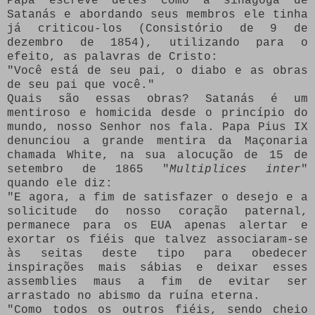
Papa escreve deles como a sinagoga de
Satanás e abordando seus membros ele tinha
já criticou-los (Consistório de 9 de
dezembro de 1854), utilizando para o
efeito, as palavras de Cristo:
"Você está de seu pai, o diabo e as obras
de seu pai que você."
Quais são essas obras?
Satanás é um
mentiroso e homicida desde o princípio do
mundo, nosso Senhor nos fala.
Papa Pius IX
denunciou a grande mentira da Maçonaria
chamada White, na sua alocução de 15 de
setembro de 1865 "
Multiplices inter
"
quando ele diz:
"E agora, a fim de satisfazer o desejo e a
solicitude do nosso coração paternal,
permanece para os EUA apenas alertar e
exortar os fiéis que talvez associaram-se
às seitas deste tipo para obedecer
inspirações mais sábias e deixar esses
assemblies maus a fim de evitar ser
arrastado no abismo da ruína eterna.
"Como todos os outros fiéis, sendo cheio