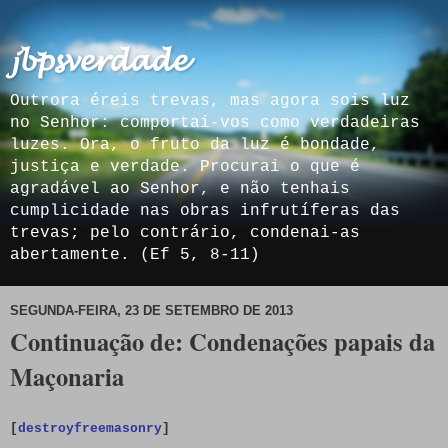
𝓳𝓫𝓹𝓼𝓿𝓮𝓻𝓭𝓪𝓭𝓮
Outrora éreis trevas, mas agora sois luz
no Senhor: comportai-vos como verdadeiras
luzes. Ora, o fruto da luz é bondade,
justiça e verdade. Procurai o que é
agradável ao Senhor, e não tenhais
cumplicidade nas obras infrutíferas das
trevas; pelo contrário, condenai-as
abertamente. (Ef 5, 8-11)
SEGUNDA-FEIRA, 23 DE SETEMBRO DE 2013
Continuação de: Condenações papais da
Maçonaria
[
destroyfreemasonry
]