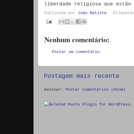
liberdade religiosa que estão 
Publicada por
João Batista
Etiquet
Nenhum comentário:
Postar um comentário
Postagem mais recente
Assinar:
Postar comentários (Atom)