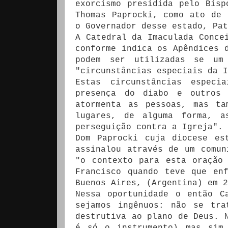
exorcismo presidida pelo Bisp
Thomas Paprocki, como ato de 
o Governador desse estado, Pat
A Catedral da Imaculada Conce
conforme indica os Apêndices 
podem ser utilizadas se um 
"circunstâncias especiais da I
Estas circunstâncias especi
presença do diabo e outros 
atormenta as pessoas, mas ta
lugares, de alguma forma, a
perseguição contra a Igreja".
Dom Paprocki cuja diocese es
assinalou através de um comun
"o contexto para esta oração
Francisco quando teve que en
Buenos Aires, (Argentina) em 2
Nessa oportunidade o então C
sejamos ingênuos: não se tra
destrutiva ao plano de Deus. 
é só o instrumento) mas sim