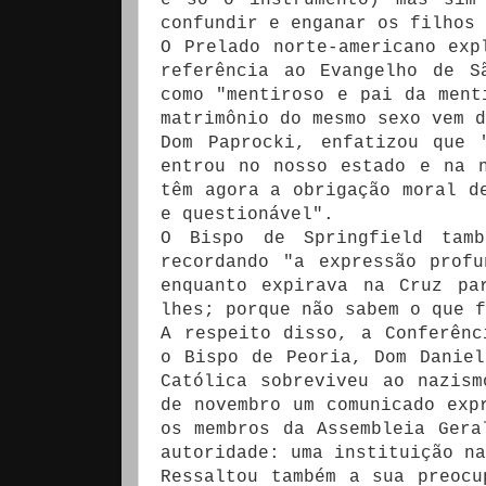
confundir e enganar os filhos 
O Prelado norte-americano exp
referência ao Evangelho de S
como "mentiroso e pai da ment
matrimônio do mesmo sexo vem d
Dom Paprocki, enfatizou que 
entrou no nosso estado e na 
têm agora a obrigação moral d
e questionável".
O Bispo de Springfield tam
recordando "a expressão prof
enquanto expirava na Cruz pa
lhes; porque não sabem o que f
A respeito disso, a Conferênc
o Bispo de Peoria, Dom Danie
Católica sobreviveu ao nazis
de novembro um comunicado exp
os membros da Assembleia Gera
autoridade: uma instituição n
Ressaltou também a sua preocu