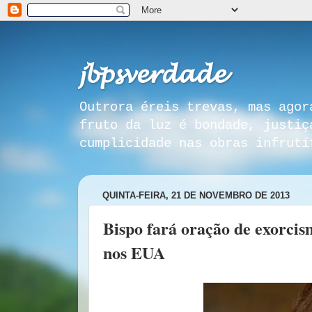
𝓳𝓫𝓹𝓼𝓿𝓮𝓻𝓭𝓪𝓭𝓮
Outrora éreis trevas, mas agor
fruto da luz é bondade, justiç
cumplicidade nas obras infrutí
QUINTA-FEIRA, 21 DE NOVEMBRO DE 2013
Bispo fará oração de exorci
nos EUA