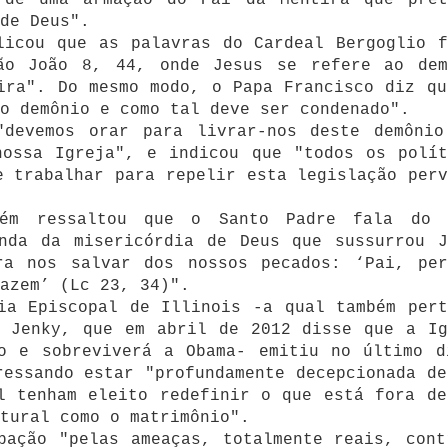
de Deus".
licou que as palavras do Cardeal Bergoglio f
ão João 8, 44, onde Jesus se refere ao dem
ira". Do mesmo modo, o Papa Francisco diz qu
o demônio e como tal deve ser condenado".
"devemos orar para livrar-nos deste demônio
nossa Igreja", e indicou que "todos os polít
e trabalhar para repelir esta legislação perv
bém ressaltou que o Santo Padre fala do 
unda da misericórdia de Deus que sussurrou J
ra nos salvar dos nossos pecados: ‘Pai, per
azem’ (Lc 23, 34)".
ia Episcopal de Illinois -a qual também pert
l Jenky, que em abril de 2012 disse que a Ig
mo e sobreviverá a Obama- emitiu no último d
ressando estar "profundamente decepcionada de
l tenham eleito redefinir o que está fora de
atural como o matrimônio".
pação "pelas ameaças, totalmente reais, cont