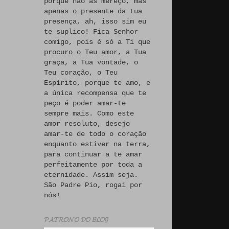
porque não às mereço, mas
apenas o presente da tua
presença, ah, isso sim eu
te suplico! Fica Senhor
comigo, pois é só a Ti que
procuro o Teu amor, a Tua
graça, a Tua vontade, o
Teu coração, o Teu
Espírito, porque te amo, e
a única recompensa que te
peço é poder amar-te
sempre mais. Como este
amor resoluto, desejo
amar-te de todo o coração
enquanto estiver na terra,
para continuar a te amar
perfeitamente por toda a
eternidade. Assim seja.
São Padre Pio, rogai por
nós!
𝓟𝓐𝓣𝓡𝓞𝓝𝓞 𝓓𝓞 𝓑𝓛𝓞𝓖