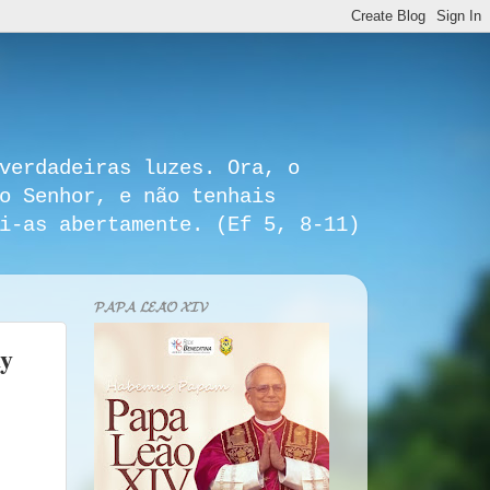
verdadeiras luzes. Ora, o
o Senhor, e não tenhais
i-as abertamente. (Ef 5, 8-11)
𝓟𝓐𝓟𝓐 𝓛𝓔𝓐̃𝓞 𝓧𝓘𝓥
ay