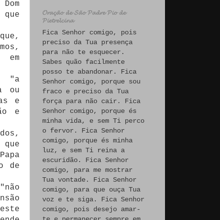
 Dom
𝓞𝓻𝓪𝓬̧𝓪̃𝓸 𝓭𝓮 𝓢𝓪̃𝓸 𝓟𝓪𝓭𝓻𝓮 𝓟𝓲𝓸 𝓭𝓮
 que
𝓟𝓲𝓮𝓽𝓻𝓮𝓵𝓬𝓲𝓷𝓪
Fica Senhor comigo, pois
que,
preciso da Tua presença
mos,
para não te esquecer.
" em
Sabes quão facilmente
posso te abandonar. Fica
e "a
Senhor comigo, porque sou
a ou
fraco e preciso da Tua
as e
força para não cair. Fica
Senhor comigo, porque és
ão e
minha vida, e sem Ti perco
o fervor. Fica Senhor
dos,
comigo, porque és minha
 que
luz, e sem Ti reina a
Papa
escuridão. Fica Senhor
o de
comigo, para me mostrar
Tua vontade. Fica Senhor
"não
comigo, para que ouça Tua
nsão
voz e te siga. Fica Senhor
este
comigo, pois desejo amar-
te e permanecer sempre em
ende