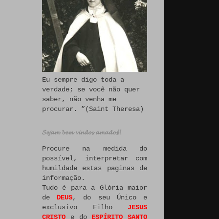
Eu sempre digo toda a
verdade; se você não quer
saber, não venha me
procurar. ”(Saint Theresa)
𝓢𝓮𝓳𝓪𝓶 𝓫𝓮𝓶 𝓿𝓲𝓷𝓭𝓸𝓼 𝓪𝓶𝓪𝓭𝓸𝓼!!
Procure na medida do
possível, interpretar com
humildade estas paginas de
informação.
Tudo é para a Glória maior
de
DEUS
, do seu Único e
exclusivo Filho
JESUS
CRISTO
e do
ESPÍRITO SANTO