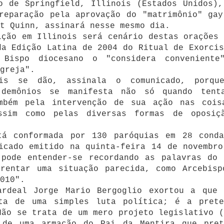
o de Springfield, Illinois (Estados Unidos),
reparação pela aprovação do "matrimônio" gay
t Quinn, assinará nesse mesmo dia.
ição em Illinois será cenário destas orações 
da Edição Latina de 2004 do Ritual de Exorcis
Bispo diocesano o "considera conveniente
greja".
ais se dão, assinala o comunicado, porqu
demônios se manifesta não só quando tent
mbém pela intervenção de sua ação nas cois
ssim como pelas diversas formas de oposiç
tá conformada por 130 paróquias em 28 conda
icado emitido na quinta-feira 14 de novembro
 pode entender-se recordando as palavras do 
frentar uma situação parecida, como Arcebisp
010".
ardeal Jorge Mario Bergoglio exortou a que 
ta de uma simples luta política; é a prete
Não se trata de um mero projeto legislativo (
 de uma armação do Pai da Mentira que pret