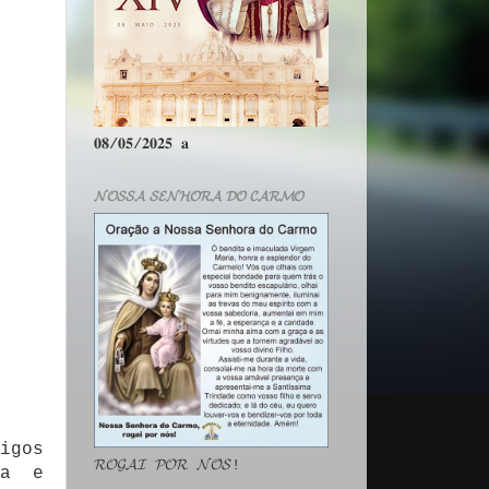
𝟎𝟖/𝟎𝟓/𝟐𝟎𝟐𝟓 𝐚
𝓝𝓞𝓢𝓢𝓐 𝓢𝓔𝓝𝓗𝓞𝓡𝓐 𝓓𝓞 𝓒𝓐𝓡𝓜𝓞
igos
𝓡𝓞𝓖𝓐𝓘 𝓟𝓞𝓡 𝓝𝓞́𝓢!
ca e