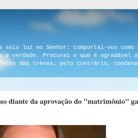
a sois luz no Senhor: comportai-vos como 
a e verdade. Procurai o que é agradável a
feras das trevas; pelo contrário, condena
smo diante da aprovação do "matrimônio" g