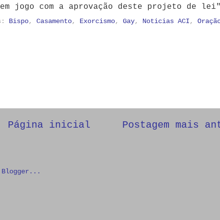
em jogo com a aprovação deste projeto de lei
as:
Bispo
,
Casamento
,
Exorcismo
,
Gay
,
Noticias ACI
,
Oraçã
Página inicial
Postagem mais an