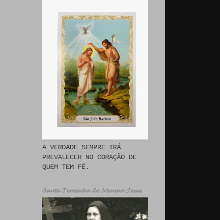
A VERDADE SEMPRE IRÁ
PREVALECER NO CORAÇÃO DE
QUEM TEM FÉ.
𝓢𝓪𝓷𝓽𝓪 𝓣𝓮𝓻𝓮𝓼𝓲𝓷𝓱𝓪 𝓭𝓸 𝓜𝓮𝓷𝓲𝓷𝓸 𝓙𝓮𝓼𝓾𝓼