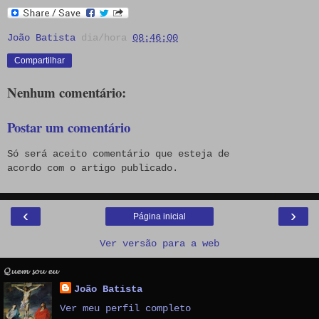
João Batista
dia/hora
08:46:00
Compartilhar
Nenhum comentário:
Postar um comentário
Só será aceito comentário que esteja de
acordo com o artigo publicado.
‹
›
Página inicial
Ver versão para a web
𝓠𝓾𝓮𝓶 𝓼𝓸𝓾 𝓮𝓾
João Batista
Ver meu perfil completo