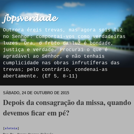
𝓳𝓫𝓹𝓼𝓿𝓮𝓻𝓭𝓪𝓭𝓮
Outrora éreis trevas, mas agora sois luz
no Senhor: comportai-vos como verdadeiras
luzes. Ora, o fruto da luz é bondade,
justiça e verdade. Procurai o que é
agradável ao Senhor, e não tenhais
cumplicidade nas obras infrutíferas das
trevas; pelo contrário, condenai-as
abertamente. (Ef 5, 8-11)
SÁBADO, 24 DE OUTUBRO DE 2015
Depois da consagração da missa, quando
devemos ficar em pé?
[
aleteia
]