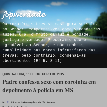
𝓳𝓫𝓹𝓼𝓿𝓮𝓻𝓭𝓪𝓭𝓮
Outrora éreis trevas, mas agora sois luz
no Senhor: comportai-vos como verdadeiras
luzes. Ora, o fruto da luz é bondade,
justiça e verdade. Procurai o que é
agradável ao Senhor, e não tenhais
cumplicidade nas obras infrutíferas das
trevas; pelo contrário, condenai-as
abertamente. (Ef 5, 8-11)
QUINTA-FEIRA, 15 DE OUTUBRO DE 2015
Padre confessa sexo com coroinha em
depoimento à polícia em MS
Do
G1
MS com informações da TV Morena