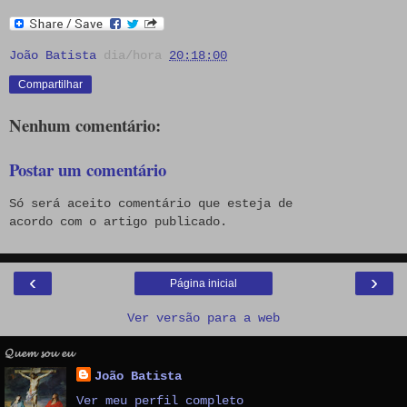
João Batista
dia/hora
20:18:00
Compartilhar
Nenhum comentário:
Postar um comentário
Só será aceito comentário que esteja de
acordo com o artigo publicado.
‹
›
Página inicial
Ver versão para a web
𝓠𝓾𝓮𝓶 𝓼𝓸𝓾 𝓮𝓾
João Batista
Ver meu perfil completo