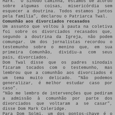
Mark. “O Sínodo caminha, estamos de acordo
sobre algumas coisas, misericórdia sem
esquecer a doutrina. Todos estamos juntos
pela família”, declarou o Patriarca Twal.
Comunhão aos divorciados recasados
Um assunto que voltou à pauta na coletiva
foi sobre os divorciados recasados que,
segundo a doutrina da Igreja, não podem
comungar. Um dos jornalistas recordou o
testemunho sobre o menino que, em sua
primeira Comunhão, dividiu-a com seus
pais, divorciados.
Dom Twal disse que os padres sinodais
ficaram tocados com o testemunho, mas
lembrou que a comunhão aos divorciados é
um tema muito delicado. “Não podemos
generalizar, é melhor estudar caso por
caso”.
“Não me lembro de intervenções que pediram
a admissão à comunhão por parte dos
divorciados que voltaram a se casar”,
disse Dom Mark Coleridge.
Para Dom Solmi, um dos pontos-chave é o