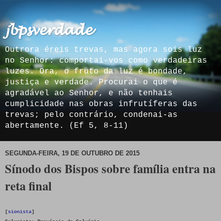
𝓳𝓫𝓹𝓼𝓿𝓮𝓻𝓭𝓪𝓭𝓮
Outrora éreis trevas, mas agora sois luz
no Senhor: comportai-vos como verdadeiras
luzes. Ora, o fruto da luz é bondade,
justiça e verdade. Procurai o que é
agradável ao Senhor, e não tenhais
cumplicidade nas obras infrutíferas das
trevas; pelo contrário, condenai-as
abertamente. (Ef 5, 8-11)
SEGUNDA-FEIRA, 19 DE OUTUBRO DE 2015
Sínodo dos Bispos sobre família entra na
reta final
[
sionista
]