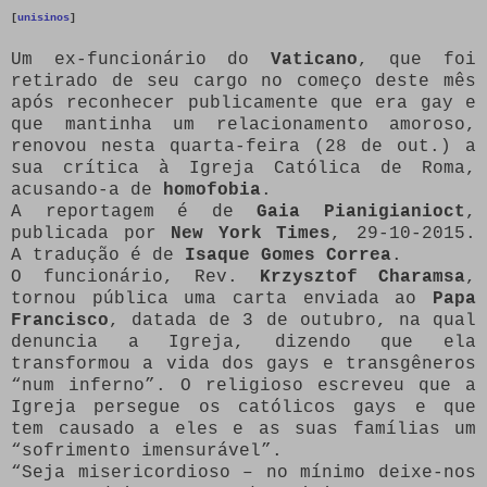
[
unisinos
]
Um ex-funcionário do
Vaticano
, que foi
retirado de seu cargo no começo deste mês
após reconhecer publicamente que era gay e
que mantinha um relacionamento amoroso,
renovou nesta quarta-feira (28 de out.) a
sua crítica à Igreja Católica de Roma,
acusando-a de
homofobia
.
A reportagem é de
Gaia Pianigianioct
,
publicada por
New York Times
, 29-10-2015.
A tradução é de
Isaque Gomes Correa
.
O funcionário, Rev.
Krzysztof Charamsa
,
tornou pública uma carta enviada ao
Papa
Francisco
, datada de 3 de outubro, na qual
denuncia a Igreja, dizendo que ela
transformou a vida dos gays e transgêneros
“num inferno”. O religioso escreveu que a
Igreja persegue os católicos gays e que
tem causado a eles e as suas famílias um
“sofrimento imensurável”.
“Seja misericordioso – no mínimo deixe-nos