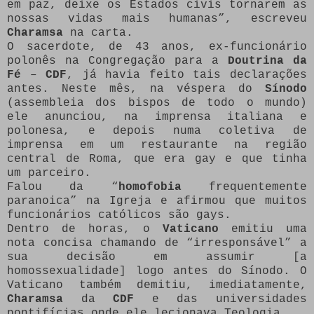
em paz, deixe os Estados civis tornarem as
nossas vidas mais humanas”, escreveu
Charamsa
na carta.
O sacerdote, de 43 anos, ex-funcionário
polonês na Congregação para a
Doutrina da
Fé
–
CDF
, já havia feito tais declarações
antes. Neste mês, na véspera do
Sínodo
(assembleia dos bispos de todo o mundo)
ele anunciou, na imprensa italiana e
polonesa, e depois numa coletiva de
imprensa em um restaurante na região
central de Roma, que era gay e que tinha
um parceiro.
Falou da “
homofobia
frequentemente
paranoica” na Igreja e afirmou que muitos
funcionários católicos são gays.
Dentro de horas, o
Vaticano
emitiu uma
nota concisa chamando de “irresponsável” a
sua decisão em assumir [a
homossexualidade] logo antes do Sínodo. O
Vaticano também demitiu, imediatamente,
Charamsa
da
CDF
e das universidades
pontifícias onde ele lecionava Teologia.