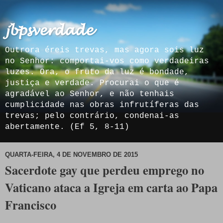
𝓳𝓫𝓹𝓼𝓿𝓮𝓻𝓭𝓪𝓭𝓮
Outrora éreis trevas, mas agora sois luz
no Senhor: comportai-vos como verdadeiras
luzes. Ora, o fruto da luz é bondade,
justiça e verdade. Procurai o que é
agradável ao Senhor, e não tenhais
cumplicidade nas obras infrutíferas das
trevas; pelo contrário, condenai-as
abertamente. (Ef 5, 8-11)
QUARTA-FEIRA, 4 DE NOVEMBRO DE 2015
Sacerdote gay que perdeu emprego no
Vaticano ataca a Igreja em carta ao Papa
Francisco