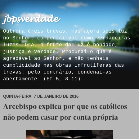
𝓳𝓫𝓹𝓼𝓿𝓮𝓻𝓭𝓪𝓭𝓮
Outrora éreis trevas, mas agora sois luz
no Senhor: comportai-vos como verdadeiras
luzes. Ora, o fruto da luz é bondade,
justiça e verdade. Procurai o que é
agradável ao Senhor, e não tenhais
cumplicidade nas obras infrutíferas das
trevas; pelo contrário, condenai-as
abertamente. (Ef 5, 8-11)
QUINTA-FEIRA, 7 DE JANEIRO DE 2016
Arcebispo explica por que os católicos
não podem casar por conta própria