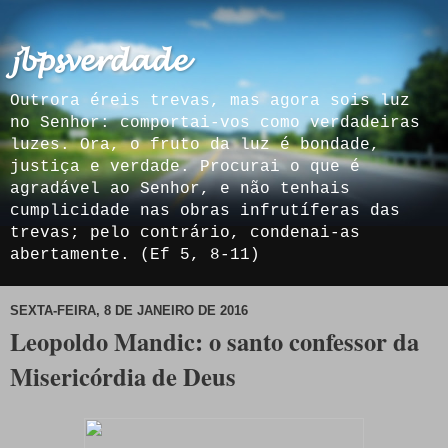
𝓳𝓫𝓹𝓼𝓿𝓮𝓻𝓭𝓪𝓭𝓮
Outrora éreis trevas, mas agora sois luz
no Senhor: comportai-vos como verdadeiras
luzes. Ora, o fruto da luz é bondade,
justiça e verdade. Procurai o que é
agradável ao Senhor, e não tenhais
cumplicidade nas obras infrutíferas das
trevas; pelo contrário, condenai-as
abertamente. (Ef 5, 8-11)
SEXTA-FEIRA, 8 DE JANEIRO DE 2016
Leopoldo Mandic: o santo confessor da
Misericórdia de Deus