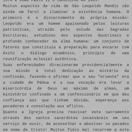
1976 e João Paulo II o canonizou em 1983.
Muitos aspectos da vida de São Leopoldo Mandic são
ainda um farol a iluminar a existência humana. O
primeiro é o discernimento da própria missão:
Leopoldo era um homem apaixonado pelas leituras
patrísticas, atraído pelo estudo das Sagradas
Escrituras, estudioso dos aspectos doutrinais e
profundo conhecedor da alma humana: um conjunto de
fatores que constituía a preparação para encarar com
êxito o diálogo ecumênico, princípio de uma
reunificação eclesial autêntica.
Suas enfermidades direcionaram providencialmente a
sua missão à total dedicação ao mistério da
confissão, fazendo-o afirmar que o seu "oriente" era
a cidade de Pádua e a sua vocação era levar a
misericórdia de Deus ao máximo de almas, um
ministério confinado a um confessionário em que deu
confiança aos que tinham dúvida, esperança aos
pecadores e consolação aos aflitos.
Quanto a Igreja precisa reavivar este sacramento
através dos santos sacerdotes incansáveis em seu
serviço de ouvir, de aconselhar e absolver os pecados
em nome de Cristo! Muitos fiéis mal recorrem a este