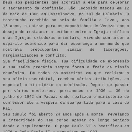
Deus aos penitentes que acorriam a ele para celebrar
o sacramento da confissão. São Leopoldo nasceu em 12
de maio de 1866 em Castelnuovo, no sul da Dalmácia. O
testemunho recebido no seio da família o levou, aos
16 anos, a entrar para os capuchinhos de Veneza com o
desejo de restaurar a unidade entre a Igreja católica
e as Igrejas ortodoxas orientais, vivendo com ardor o
espírito ecumênico para dar esperança a um mundo que
mostrava preocupantes sinais de lacerações,
marginalizações e conflito.
Sua fragilidade física, sua dificuldade de expressão
e sua saúde precária sempre foram o freio da missão
ecumênica. Em todos os mosteiros em que realizou o
seu ofício sacerdotal, recebeu várias atribuições, em
especial o ministério da confissão. Depois de passar
por vários mosteiros, permaneceu de 1906 a 30 de
julho de 1942 em Pádua, onde realizou o ministério de
confessor até a véspera da sua partida para a casa do
Pai.
Seu túmulo foi aberto 24 anos após a morte, revelando
a integridade do seu corpo apesar do longo período
desde o sepultamento. O papa Paulo VI o beatificou em