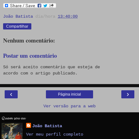
João Batista
dia/hora
13:40:00
Compartilhar
Nenhum comentário:
Postar um comentário
Só será aceito comentário que esteja de
acordo com o artigo publicado.
‹
›
Página inicial
Ver versão para a web
𝓠𝓾𝓮𝓶 𝓼𝓸𝓾 𝓮𝓾
João Batista
Ver meu perfil completo