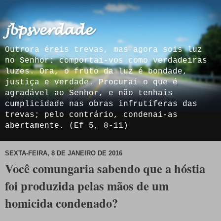
𝓳𝓫𝓹𝓼𝓿𝓮𝓻𝓭𝓪𝓭𝓮
Outrora éreis trevas, mas agora sois luz
no Senhor: comportai-vos como verdadeiras
luzes. Ora, o fruto da luz é bondade,
justiça e verdade. Procurai o que é
agradável ao Senhor, e não tenhais
cumplicidade nas obras infrutíferas das
trevas; pelo contrário, condenai-as
abertamente. (Ef 5, 8-11)
SEXTA-FEIRA, 8 DE JANEIRO DE 2016
Você comungaria sabendo que a hóstia
foi produzida pelas mãos de um
homicida condenado?