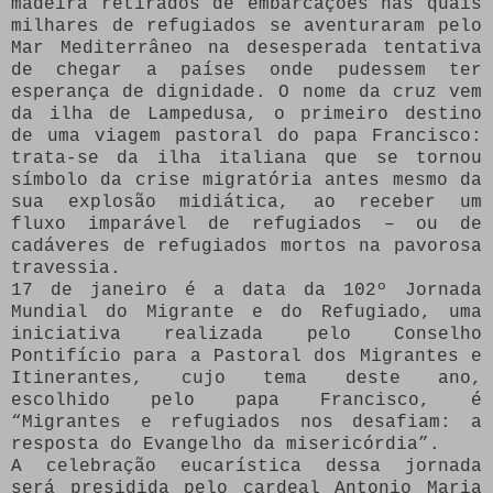
madeira retirados de embarcações nas quais
milhares de refugiados se aventuraram pelo
Mar Mediterrâneo na desesperada tentativa
de chegar a países onde pudessem ter
esperança de dignidade. O nome da cruz vem
da ilha de Lampedusa, o primeiro destino
de uma viagem pastoral do papa Francisco:
trata-se da ilha italiana que se tornou
símbolo da crise migratória antes mesmo da
sua explosão midiática, ao receber um
fluxo imparável de refugiados – ou de
cadáveres de refugiados mortos na pavorosa
travessia.
17 de janeiro é a data da 102º Jornada
Mundial do Migrante e do Refugiado, uma
iniciativa realizada pelo Conselho
Pontifício para a Pastoral dos Migrantes e
Itinerantes, cujo tema deste ano,
escolhido pelo papa Francisco, é
“Migrantes e refugiados nos desafiam: a
resposta do Evangelho da misericórdia”.
A celebração eucarística dessa jornada
será presidida pelo cardeal Antonio Maria