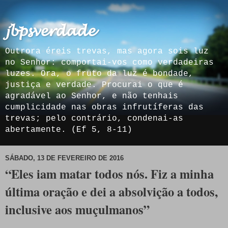
𝓳𝓫𝓹𝓼𝓿𝓮𝓻𝓭𝓪𝓭𝓮
Outrora éreis trevas, mas agora sois luz
no Senhor: comportai-vos como verdadeiras
luzes. Ora, o fruto da luz é bondade,
justiça e verdade. Procurai o que é
agradável ao Senhor, e não tenhais
cumplicidade nas obras infrutíferas das
trevas; pelo contrário, condenai-as
abertamente. (Ef 5, 8-11)
SÁBADO, 13 DE FEVEREIRO DE 2016
“Eles iam matar todos nós. Fiz a minha
última oração e dei a absolvição a todos,
inclusive aos muçulmanos”