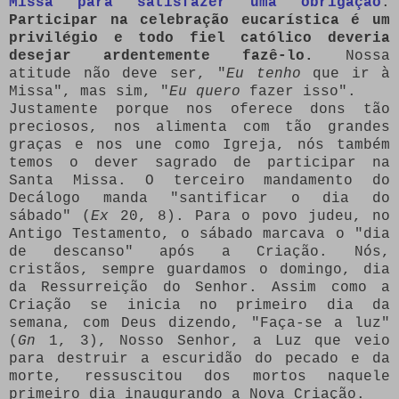
Missa para satisfazer uma obrigação
.
Participar na celebração eucarística é um
privilégio e todo fiel católico deveria
desejar ardentemente fazê-lo.
Nossa
atitude não deve ser, "
Eu tenho
que ir à
Missa", mas sim, "
Eu quero
fazer isso".
Justamente porque nos oferece dons tão
preciosos, nos alimenta com tão grandes
graças e nos une como Igreja, nós também
temos o dever sagrado de participar na
Santa Missa. O terceiro mandamento do
Decálogo manda "santificar o dia do
sábado" (
Ex
20, 8). Para o povo judeu, no
Antigo Testamento, o sábado marcava o "dia
de descanso" após a Criação. Nós,
cristãos, sempre guardamos o domingo, dia
da Ressurreição do Senhor. Assim como a
Criação se inicia no primeiro dia da
semana, com Deus dizendo, "Faça-se a luz"
(
Gn
1, 3), Nosso Senhor, a Luz que veio
para destruir a escuridão do pecado e da
morte, ressuscitou dos mortos naquele
primeiro dia inaugurando a Nova Criação.