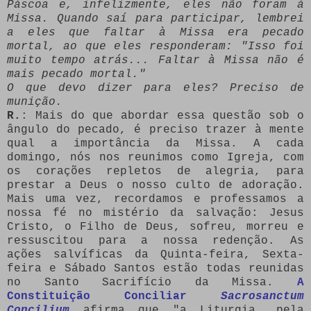
Páscoa e, infelizmente, eles não foram à
Missa. Quando saí para participar, lembrei
a eles que faltar à Missa era pecado
mortal, ao que eles responderam:
"Isso foi
muito tempo atrás... Faltar à Missa não é
mais pecado mortal."
O que devo dizer para eles? Preciso de
munição.
R.
: Mais do que abordar essa questão sob o
ângulo do pecado, é preciso trazer à mente
qual a importância da Missa. A cada
domingo, nós nos reunimos como Igreja, com
os corações repletos de alegria, para
prestar a Deus o nosso culto de adoração.
Mais uma vez, recordamos e professamos a
nossa fé no mistério da salvação: Jesus
Cristo, o Filho de Deus, sofreu, morreu e
ressuscitou para a nossa redenção. As
ações salvíficas da Quinta-feira, Sexta-
feira e Sábado Santos estão todas reunidas
no Santo Sacrifício da Missa.
A
Constituição Conciliar
Sacrosanctum
Concilium
afirma que "a Liturgia, pela