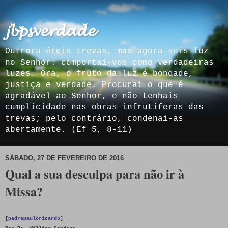
𝓳𝓫𝓹𝓼𝓿𝓮𝓻𝓭𝓪𝓭𝓮
Outrora éreis trevas, mas agora sois luz
no Senhor: comportai-vos como verdadeiras
luzes. Ora, o fruto da luz é bondade,
justiça e verdade. Procurai o que é
agradável ao Senhor, e não tenhais
cumplicidade nas obras infrutíferas das
trevas; pelo contrário, condenai-as
abertamente. (Ef 5, 8-11)
SÁBADO, 27 DE FEVEREIRO DE 2016
Qual a sua desculpa para não ir à
Missa?
[
padrepauloricardo
]