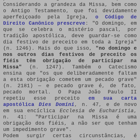
Considerando a grandeza da Missa, bem como
o Antigo Testamento, que foi devidamente
aperfeiçoado pela Igreja,
o Código de
Direito Canônico prescreve
: "O domingo, em
que se celebra o mistério pascal, por
tradição apostólica, deve guardar-se como
dia festivo de preceito em toda a Igreja"
(n. 1246). Mais do que isso,
"no domingo e
nos outros dias festivos de preceito os
fiéis têm obrigação de participar na
Missa"
(n. 1247). Também o Catecismo
ensina que "os que deliberadamente faltam
a esta obrigação cometem um pecado grave"
(n. 2181) — e pecado grave é, de fato,
pecado mortal. O Papa João Paulo II
repetiu esse preceito
em sua carta
apostólica
Dies Domini
, n. 47, e de novo
em sua encíclica
Ecclesia de Eucharistia
,
n. 41: "Participar na Missa é uma
obrigação dos fiéis, a não ser que tenham
um impedimento grave".
Podem surgir certas circunstâncias, é