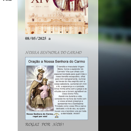
𝟎𝟖/𝟎𝟓/𝟐𝟎𝟐𝟓 𝐚
𝓝𝓞𝓢𝓢𝓐 𝓢𝓔𝓝𝓗𝓞𝓡𝓐 𝓓𝓞 𝓒𝓐𝓡𝓜𝓞
𝓡𝓞𝓖𝓐𝓘 𝓟𝓞𝓡 𝓝𝓞́𝓢!