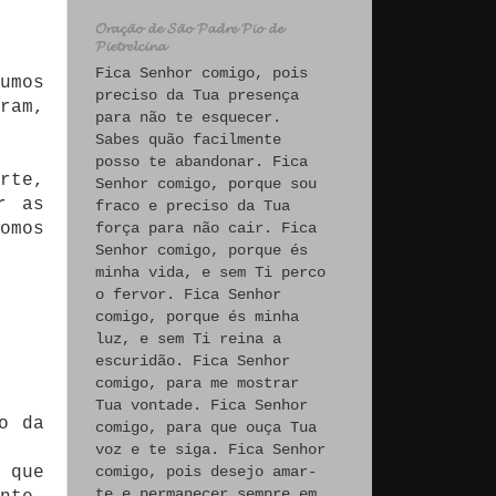
𝓞𝓻𝓪𝓬̧𝓪̃𝓸 𝓭𝓮 𝓢𝓪̃𝓸 𝓟𝓪𝓭𝓻𝓮 𝓟𝓲𝓸 𝓭𝓮
𝓟𝓲𝓮𝓽𝓻𝓮𝓵𝓬𝓲𝓷𝓪
Fica Senhor comigo, pois
umos
preciso da Tua presença
ram,
para não te esquecer.
Sabes quão facilmente
posso te abandonar. Fica
rte,
Senhor comigo, porque sou
r as
fraco e preciso da Tua
omos
força para não cair. Fica
Senhor comigo, porque és
minha vida, e sem Ti perco
o fervor. Fica Senhor
comigo, porque és minha
luz, e sem Ti reina a
escuridão. Fica Senhor
comigo, para me mostrar
Tua vontade. Fica Senhor
o da
comigo, para que ouça Tua
voz e te siga. Fica Senhor
 que
comigo, pois desejo amar-
te e permanecer sempre em