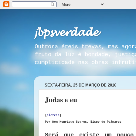
𝓳𝓫𝓹𝓼𝓿𝓮𝓻𝓭𝓪𝓭𝓮
Outrora éreis trevas, mas agor
fruto da luz é bondade, justiç
cumplicidade nas obras infrutí
SEXTA-FEIRA, 25 DE MARÇO DE 2016
Judas e eu
[
aleteia
]
Por Dom Henrique Soares, Bispo de Palmares
Será que existe um pouco