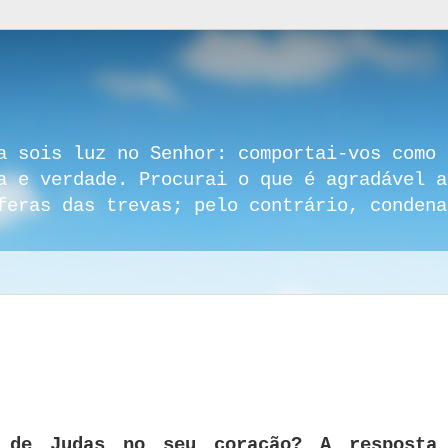
a sois luz no Senhor: comportai-vos como 
a e verdade. Procurai o que é agradável a
feras das trevas; pelo contrário, condena
 de Judas no seu coração? A resposta