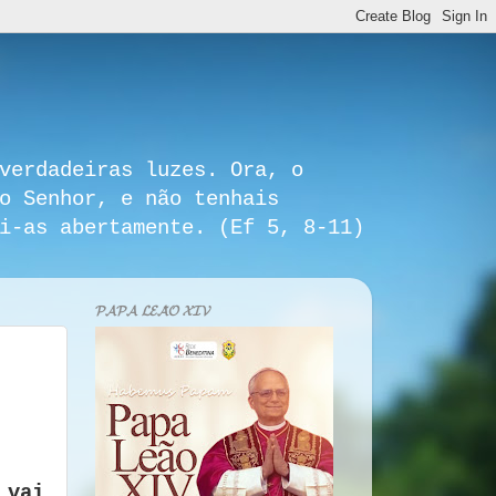
verdadeiras luzes. Ora, o
o Senhor, e não tenhais
i-as abertamente. (Ef 5, 8-11)
𝓟𝓐𝓟𝓐 𝓛𝓔𝓐̃𝓞 𝓧𝓘𝓥
 vai