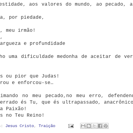
estidade, aos valores do mundo, ao pecado, a
a, por piedade,
, meu irmão!
,
largueza e profundidade
ho uma dificuldade medonha de aceitar de ver
s ou pior que Judas!
rou e enforcou-se…
eimando no meu pecado,no meu erro, defenden
errado és Tu, que és ultrapassado, anacrônic
a Paixão!
s no Teu Reino!
as:
Jesus Cristo
,
Traição