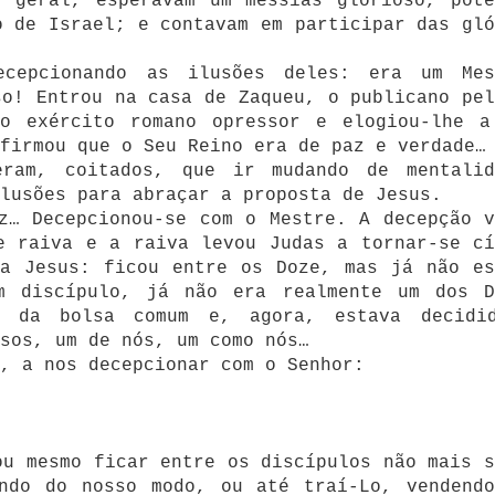
o geral, esperavam um messias glorioso, pote
o de Israel; e contavam em participar das gló
cepcionando as ilusões deles: era um Mes
so! Entrou na casa de Zaqueu, o publicano pel
o exército romano opressor e elogiou-lhe a
firmou que o Seu Reino era de paz e verdade…
eram, coitados, que ir mudando de mentalid
lusões para abraçar a proposta de Jesus.
z… Decepcionou-se com o Mestre. A decepção v
e raiva e a raiva levou Judas a tornar-se cí
 a Jesus: ficou entre os Doze, mas já não es
m discípulo, já não era realmente um dos D
o da bolsa comum e, agora, estava decidi
sos, um de nós, um como nós…
, a nos decepcionar com o Senhor:
ou mesmo ficar entre os discípulos não mais s
endo do nosso modo, ou até traí-Lo, vendendo