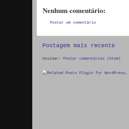
Nenhum comentário:
Postar um comentário
Postagem mais recente
Assinar:
Postar comentários (Atom)