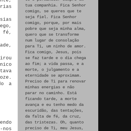
nte,
tua companhia. Fica Senhor
rias
comigo, se queres que te
seja fiel. Fica Senhor
sias
comigo, porque, por mais
ego,
pobre que seja minha alma,
 fé,
quero que se transforme
num lugar de consolação
ade,
para Ti, um ninho de amor.
Fica comigo, Jesus, pois
irou
se faz tarde e o dia chega
ao fim; a vida passa, e a
nico
morte, o julgamento e a
tava
eternidade se aproximam.
oze.
Preciso de Ti para renovar
do a
minhas energias e não
parar no caminho. Está
ficando tarde, a morte
avança e eu tenho medo da
escuridão, das tentações,
da falta de fé, da cruz,
endo
das tristezas. Oh, quanto
preciso de Ti, meu Jesus,
-nos