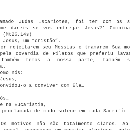
amado Judas Iscariotes, foi ter com os s
me dareis se vos entregar Jesus?’ Combina
 (Mt26,14s)
 Jesus, um “cristão”.
por rejeitarem seu Messias e tramarem Sua mo
pela covardia de Pilatos que preferiu lava
 também temos a nossa parte, também s
a.
omo nós:
Jesus;
onvidou-o a conviver com Ele…
ós…
e na Eucaristia,
 proclamada de modo solene em cada Sacrifíci
Os motivos não são totalmente claros… Ao