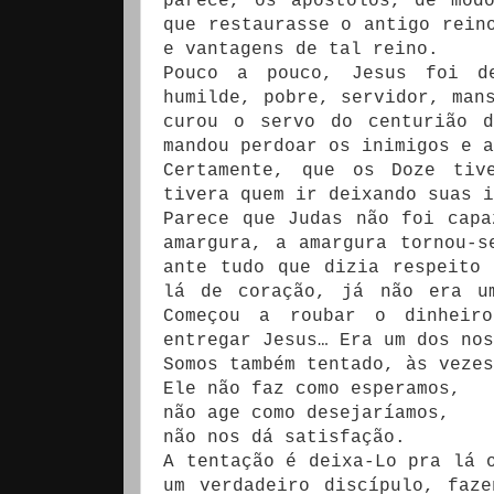
parece, os apóstolos, de mod
que restaurasse o antigo rein
e vantagens de tal reino.
Pouco a pouco, Jesus foi de
humilde, pobre, servidor, man
curou o servo do centurião d
mandou perdoar os inimigos e a
Certamente, que os Doze tiv
tivera quem ir deixando suas i
Parece que Judas não foi capa
amargura, a amargura tornou-s
ante tudo que dizia respeito
lá de coração, já não era u
Começou a roubar o dinheir
entregar Jesus… Era um dos nos
Somos também tentado, às vezes
Ele não faz como esperamos,
não age como desejaríamos,
não nos dá satisfação.
A tentação é deixa-Lo pra lá 
um verdadeiro discípulo, faz