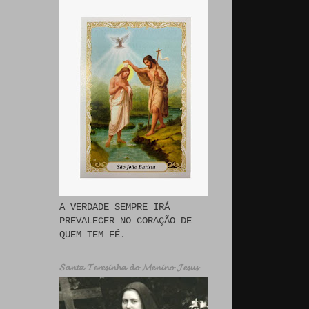
A VERDADE SEMPRE IRÁ
PREVALECER NO CORAÇÃO DE
QUEM TEM FÉ.
𝓢𝓪𝓷𝓽𝓪 𝓣𝓮𝓻𝓮𝓼𝓲𝓷𝓱𝓪 𝓭𝓸 𝓜𝓮𝓷𝓲𝓷𝓸 𝓙𝓮𝓼𝓾𝓼