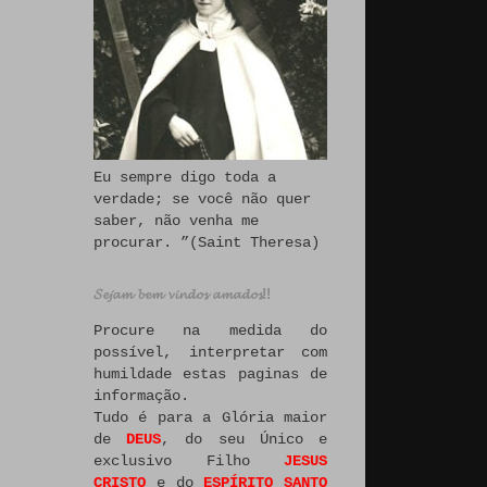
Eu sempre digo toda a
verdade; se você não quer
saber, não venha me
procurar. ”(Saint Theresa)
𝓢𝓮𝓳𝓪𝓶 𝓫𝓮𝓶 𝓿𝓲𝓷𝓭𝓸𝓼 𝓪𝓶𝓪𝓭𝓸𝓼!!
Procure na medida do
possível, interpretar com
humildade estas paginas de
informação.
Tudo é para a Glória maior
de
DEUS
, do seu Único e
exclusivo Filho
JESUS
CRISTO
e do
ESPÍRITO SANTO