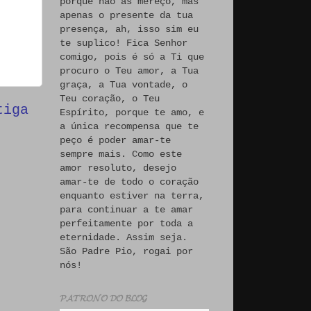
porque não às mereço, mas
apenas o presente da tua
presença, ah, isso sim eu
te suplico! Fica Senhor
comigo, pois é só a Ti que
procuro o Teu amor, a Tua
graça, a Tua vontade, o
Teu coração, o Teu
tiga
Espírito, porque te amo, e
a única recompensa que te
peço é poder amar-te
sempre mais. Como este
amor resoluto, desejo
amar-te de todo o coração
enquanto estiver na terra,
para continuar a te amar
perfeitamente por toda a
eternidade. Assim seja.
São Padre Pio, rogai por
nós!
𝓟𝓐𝓣𝓡𝓞𝓝𝓞 𝓓𝓞 𝓑𝓛𝓞𝓖