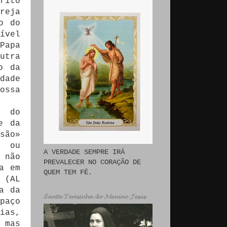
rito
reja
o do
ível
Papa
utra
o da
dade
ossa
o do
e da
são»
, ou
A VERDADE SEMPRE IRÁ
 não
PREVALECER NO CORAÇÃO DE
a em
QUEM TEM FÉ.
 (AL
a da
𝓢𝓪𝓷𝓽𝓪 𝓣𝓮𝓻𝓮𝓼𝓲𝓷𝓱𝓪 𝓭𝓸 𝓜𝓮𝓷𝓲𝓷𝓸 𝓙𝓮𝓼𝓾𝓼
paço
ias,
 mas