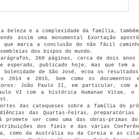
 a beleza e a complexidade da família, também
endo assim uma monumental Exortação apostó
o que marca a conclusão do não fácil caminh
sembleias dos bispos do mundo.
parágrafos, 260 páginas, cerca de dois anos 
te esperado, publicado hoje, mas que tem a 
, Solenidade de São José, ecoa os resultados
dos 2014 e 2015, bem como os documentos 
sores: João Paulo II, em particular, com a
Paulo VI com a histórica Humanae Vitae, o 
st.
fortes das catequeses sobre a família do pró
diências das Quartas-Feiras, preparatórias 
á promete ser como uma das obras-primas do
ntribuições dos fieis e das várias Conferên
ia, como da Austrália ou da Coreia e as cita