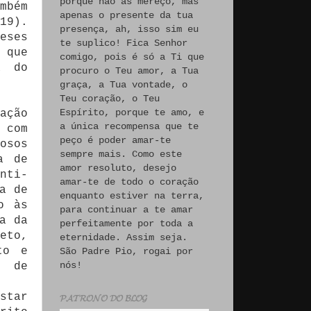
porque não às mereço, mas
mbém
apenas o presente da tua
19).
presença, ah, isso sim eu
eses
te suplico! Fica Senhor
 que
comigo, pois é só a Ti que
a do
procuro o Teu amor, a Tua
graça, a Tua vontade, o
Teu coração, o Teu
Espírito, porque te amo, e
ação
a única recompensa que te
 com
peço é poder amar-te
osos
sempre mais. Como este
a de
amor resoluto, desejo
nti-
amar-te de todo o coração
a de
enquanto estiver na terra,
o às
para continuar a te amar
a da
perfeitamente por toda a
eto,
eternidade. Assim seja.
to e
São Padre Pio, rogai por
nós!
» de
star
𝓟𝓐𝓣𝓡𝓞𝓝𝓞 𝓓𝓞 𝓑𝓛𝓞𝓖