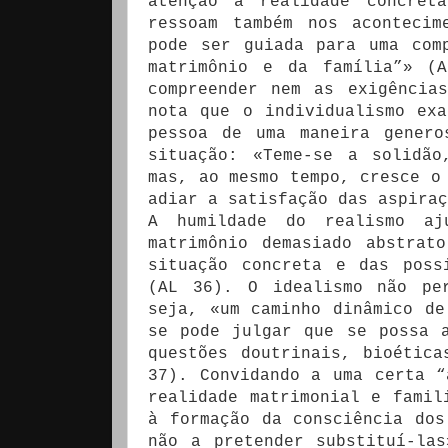
atenção à realidade concret
ressoam também nos acontecim
pode ser guiada para uma com
matrimônio e da família”» (
compreender nem as exigência
nota que o individualismo ex
pessoa de uma maneira genero
situação: «Teme-se a solidão
mas, ao mesmo tempo, cresce o
adiar a satisfação das aspira
A humildade do realismo aj
matrimônio demasiado abstrat
situação concreta e das poss
(AL 36). O idealismo não pe
seja, «um caminho dinâmico de
se pode julgar que se possa 
questões doutrinais, bioétic
37). Convidando a uma certa “
realidade matrimonial e famil
à formação da consciência dos
não a pretender substituí-la