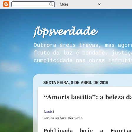
𝓳𝓫𝓹𝓼𝓿𝓮𝓻𝓭𝓪𝓭𝓮
Outrora éreis trevas, mas agor
fruto da luz é bondade, justiç
cumplicidade nas obras infrutí
SEXTA-FEIRA, 8 DE ABRIL DE 2016
“Amoris laetitia”: a beleza 
[
zenit
]
Por
Salvatore Cernuzio
Publicada hoje a Exorta