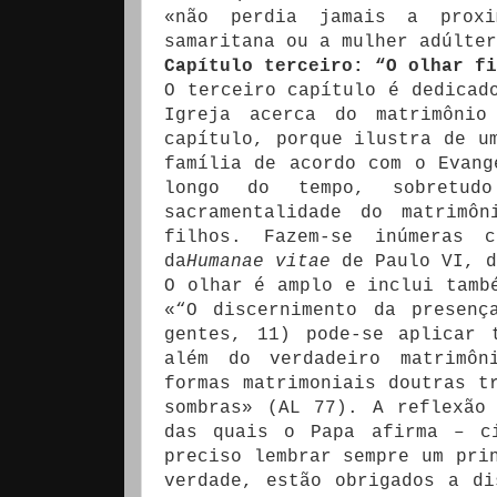
«não perdia jamais a proxi
samaritana ou a mulher adúlter
Capítulo terceiro: “O olhar fi
O terceiro capítulo é dedicad
Igreja acerca do matrimônio
capítulo, porque ilustra de u
família de acordo com o Evang
longo do tempo, sobretud
sacramentalidade do matrimô
filhos. Fazem-se inúmeras
da
Humanae vitae
de Paulo VI, 
O olhar é amplo e inclui tamb
«“O discernimento da presen
gentes, 11) pode-se aplicar 
além do verdadeiro matrimôn
formas matrimoniais doutras t
sombras» (AL 77). A reflexão
das quais o Papa afirma – 
preciso lembrar sempre um pri
verdade, estão obrigados a di