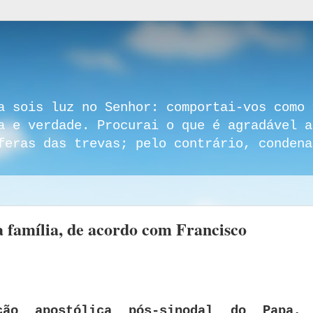
a sois luz no Senhor: comportai-vos como 
a e verdade. Procurai o que é agradável a
feras das trevas; pelo contrário, condena
da família, de acordo com Francisco
ção apostólica pós-sinodal do Papa,