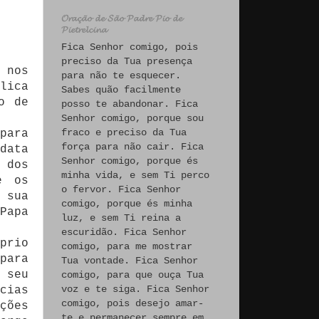
𝓞𝓻𝓪𝓬̧𝓪̃𝓸 𝓭𝓮 𝓢𝓪̃𝓸 𝓟𝓪𝓭𝓻𝓮 𝓟𝓲𝓸 𝓭𝓮
𝓟𝓲𝓮𝓽𝓻𝓮𝓵𝓬𝓲𝓷𝓪
Fica Senhor comigo, pois
preciso da Tua presença
 nos
para não te esquecer.
lica
Sabes quão facilmente
o de
posso te abandonar. Fica
Senhor comigo, porque sou
fraco e preciso da Tua
para
força para não cair. Fica
data
Senhor comigo, porque és
 dos
minha vida, e sem Ti perco
e os
o fervor. Fica Senhor
 sua
comigo, porque és minha
Papa
luz, e sem Ti reina a
escuridão. Fica Senhor
prio
comigo, para me mostrar
para
Tua vontade. Fica Senhor
 seu
comigo, para que ouça Tua
voz e te siga. Fica Senhor
cias
comigo, pois desejo amar-
ções
te e permanecer sempre em