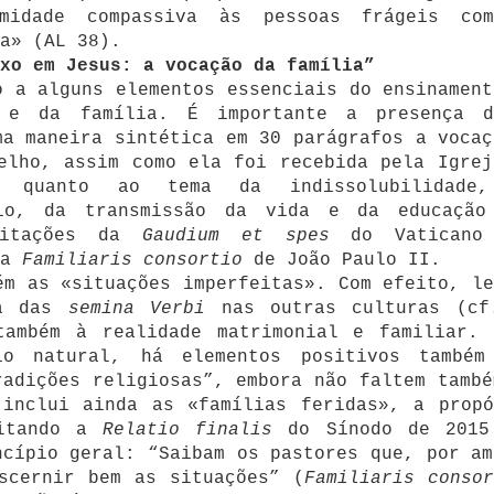
midade compassiva às pessoas frágeis co
a» (AL 38).
xo em Jesus: a vocação da família”
o a alguns elementos essenciais do ensinament
 e da família. É importante a presença d
ma maneira sintética em 30 parágrafos a vocaç
elho, assim como ela foi recebida pela Igrej
o quanto ao tema da indissolubilidade
nio, da transmissão da vida e da educação
 citações da
Gaudium et spes
do Vaticano
da
Familiaris consortio
de João Paulo II.
ém as «situações imperfeitas». Com efeito, le
ça das
semina Verbi
nas outras culturas (cf
também à realidade matrimonial e familiar. 
io natural, há elementos positivos também
radições religiosas”, embora não faltem també
 inclui ainda as «famílias feridas», a propó
citando a
Relatio finalis
do Sínodo de 2015
ncípio geral: “Saibam os pastores que, por am
scernir bem as situações” (
Familiaris consor