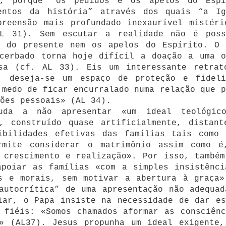
a, porque “os pedidos e os apelos do Espí
entos da história” através dos quais “a Ig
preensão mais profundado inexaurível mistéri
AL 31). Sem escutar a realidade não é poss
s do presente nem os apelos do Espírito. O 
acerbado torna hoje difícil a doação a uma o
sa (cf. AL 33). Eis um interessante retrat
, deseja-se um espaço de proteção e fideli
 medo de ficar encurralado numa relação que p
ções pessoais» (AL 34).
uda a não apresentar «um ideal teológic
o, construído quase artificialmente, distant
ibilidades efetivas das famílias tais como 
rmite considerar o matrimônio assim como é
 crescimento e realização». Por isso, também
apoiar as famílias «com a simples insistênci
as e morais, sem motivar a abertura à graça»
autocrítica” de uma apresentação não adequad
iar, o Papa insiste na necessidade de dar es
 fiéis: «Somos chamados aformar as consciênc
s» (AL37). Jesus propunha um ideal exigente,