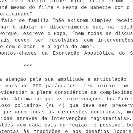
ivas como Martin Luther King, Erich Fromm, J
até mesmo do filme A Festa de Babette com o 
gratuidade”.
 falar de família “não existem simples receit
lhar e adotar um discernimento que, na medid
Porque, escreve o Papa, “nem todas as discus
rais devem ser resolvidas com intervençõe
e com o amor. A alegria do amor.
ontos-chaves da Exortação Apostólica do S
***
a atenção pela sua amplitude e articulação. 
e mais de 300 parágrafos. Tem início com 
evidenciam a plena consciência da complexidad
ado. Afirma-se que as intervenções dos Padre
ioso poliedro» (AL 4) que deve ser preserv
 que «nem todas as discussões doutrinais, mo
vidas através de intervenções magisteriais».
stões «em cada país ou região, é possível bu
atentas às tradições e aos desafios locais