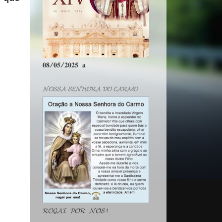
𝟎𝟖/𝟎𝟓/𝟐𝟎𝟐𝟓 𝐚
𝓝𝓞𝓢𝓢𝓐 𝓢𝓔𝓝𝓗𝓞𝓡𝓐 𝓓𝓞 𝓒𝓐𝓡𝓜𝓞
𝓡𝓞𝓖𝓐𝓘 𝓟𝓞𝓡 𝓝𝓞́𝓢!