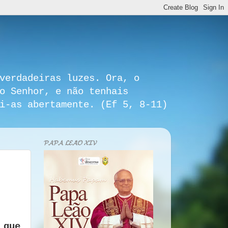
verdadeiras luzes. Ora, o
o Senhor, e não tenhais
i-as abertamente. (Ef 5, 8-11)
𝓟𝓐𝓟𝓐 𝓛𝓔𝓐̃𝓞 𝓧𝓘𝓥
 que