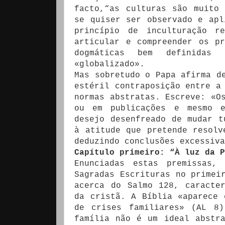
facto,“as culturas são muito
se quiser ser observado e apl
princípio de inculturação r
articular e compreender os p
dogmáticas bem definidas
«globalizado».
Mas sobretudo o Papa afirma d
estéril contraposição entre a
normas abstratas. Escreve: «O
ou em publicações e mesmo e
desejo desenfreado de mudar t
à atitude que pretende resolv
deduzindo conclusões excessiva
Capítulo primeiro: “À luz da P
Enunciadas estas premissas,
Sagradas Escrituras no primei
acerca do Salmo 128, caracte
da cristã. A Bíblia «aparece 
de crises familiares» (AL 8
família não é um ideal abstr