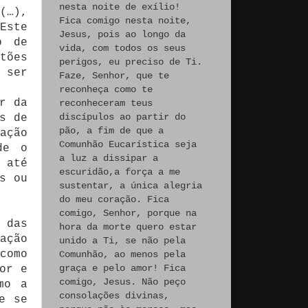
nesta noite de exílio!
(…),
Fica comigo nesta noite,
Este
Jesus, pois ao longo da
o de
vida, com todos os seus
tões
perigos, eu preciso de Ti.
 ser
Faze, Senhor, que te
reconheça como te
r da
reconheceram teus
discípulos ao partir do
s de
pão, a fim de que a
ação
Comunhão Eucarística seja
de o
a luz a dissipar a
 até
escuridão,a força a me
s ou
sustentar, a única alegria
do meu coração. Fica
comigo, Senhor, porque na
 das
hora da morte quero estar
ação
unido a Ti, se não pela
como
Comunhão, ao menos pela
graça e pelo amor! Fica
or e
comigo, Jesus. Não peço
mo a
consolações divinas,
e se