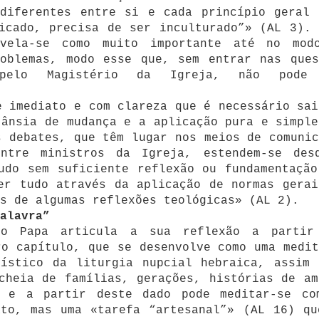
 diferentes entre si e cada princípio geral 
icado, precisa de ser inculturado”» (AL 3). 
evela-se como muito importante até no mod
roblemas, modo esse que, sem entrar nas ques
 pelo Magistério da Igreja, não pode
e imediato e com clareza que é necessário sai
 ânsia de mudança e a aplicação pura e simple
s debates, que têm lugar nos meios de comunic
ntre ministros da Igreja, estendem-se des
udo sem suficiente reflexão ou fundamentação
er tudo através da aplicação de normas gerai
s de algumas reflexões teológicas» (AL 2).
alavra”
 o Papa articula a sua reflexão a partir
ro capítulo, que se desenvolve como uma medit
rístico da liturgia nupcial hebraica, assim 
cheia de famílias, gerações, histórias de am
) e a partir deste dado pode meditar-se co
ato, mas uma «tarefa “artesanal”» (AL 16) qu