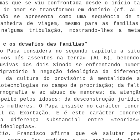
mas que se viu confrontada desde o início ta
o de amor se transformou em domínio (cf. AL 
não se apresenta como uma sequência de t
panheira de viagem, mesmo para as famílias
nalguma tribulação, mostrando-lhes a met
 e os desafios das famílias”
 o Papa considera no segundo capítulo a situ
 «os pés assentes na terra» (AL 6), bebendo
lusivas dos dois Sínodo se enfrentando numer
igratório à negação ideológica da diferenç
; da cultura do provisório à mentalidade a
iotecnologias no campo da procriação; da falt
rnografia e ao abuso de menores; da atençã
speito pelos idosos; da desconstrução jurídic
as mulheres. O Papa insiste no carácter concr
al da Exortação. E é este carácter concre
ma diferença substancial entre «teorias
ideologias».
tio
, Francisco afirma que «é salutar pre