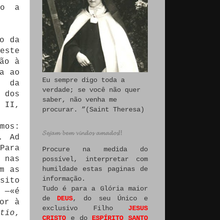
mo a
o da
este
ão à
a ao
Eu sempre digo toda a
, da
verdade; se você não quer
 dos
saber, não venha me
 II,
procurar. ”(Saint Theresa)
mos:
𝓢𝓮𝓳𝓪𝓶 𝓫𝓮𝓶 𝓿𝓲𝓷𝓭𝓸𝓼 𝓪𝓶𝓪𝓭𝓸𝓼!!
. Ad
Para
Procure na medida do
 nas
possível, interpretar com
humildade estas paginas de
m as
informação.
sito
Tudo é para a Glória maior
 —«é
de
DEUS
, do seu Único e
or à
exclusivo Filho
JESUS
tio
,
CRISTO
e do
ESPÍRITO SANTO