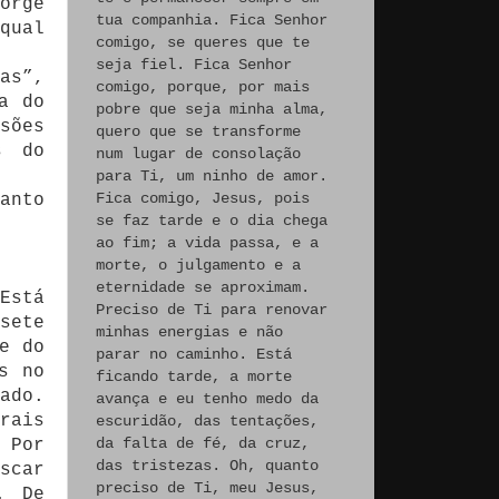
orge
tua companhia. Fica Senhor
qual
comigo, se queres que te
seja fiel. Fica Senhor
as”,
comigo, porque, por mais
a do
pobre que seja minha alma,
sões
quero que se transforme
s do
num lugar de consolação
para Ti, um ninho de amor.
Fica comigo, Jesus, pois
anto
se faz tarde e o dia chega
ao fim; a vida passa, e a
morte, o julgamento e a
eternidade se aproximam.
Está
Preciso de Ti para renovar
sete
minhas energias e não
e do
parar no caminho. Está
s no
ficando tarde, a morte
ado.
avança e eu tenho medo da
rais
escuridão, das tentações,
da falta de fé, da cruz,
 Por
das tristezas. Oh, quanto
scar
preciso de Ti, meu Jesus,
. De