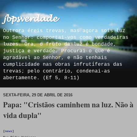
𝓳𝓫𝓹𝓼𝓿𝓮𝓻𝓭𝓪𝓭𝓮
Outrora éreis trevas, mas agora sois luz
no Senhor: comportai-vos como verdadeiras
luzes. Ora, o fruto da luz é bondade,
justiça e verdade. Procurai o que é
agradável ao Senhor, e não tenhais
cumplicidade nas obras infrutíferas das
trevas; pelo contrário, condenai-as
abertamente. (Ef 5, 8-11)
SEXTA-FEIRA, 29 DE ABRIL DE 2016
Papa: "Cristãos caminhem na luz. Não à
vida dupla"
[
news
]