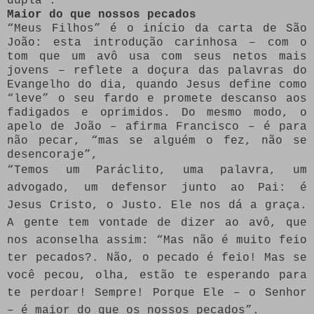
dupla”.
Maior do que nossos pecados
“Meus Filhos” é o início da carta de São
João: esta introdução carinhosa – com o
tom que um avô usa com seus netos mais
jovens – reflete a doçura das palavras do
Evangelho do dia, quando Jesus define como
“leve” o seu fardo e promete descanso aos
fadigados e oprimidos. Do mesmo modo, o
apelo de João – afirma Francisco – é para
não pecar, “mas se alguém o fez, não se
desencoraje”,
“Temos um Paráclito, uma palavra, um
advogado, um defensor junto ao Pai: é
Jesus Cristo, o Justo. Ele nos dá a graça.
A gente tem vontade de dizer ao avô, que
nos aconselha assim: “Mas não é muito feio
ter pecados?. Não, o pecado é feio! Mas se
você pecou, olha, estão te esperando para
te perdoar! Sempre! Porque Ele – o Senhor
– é maior do que os nossos pecados”.