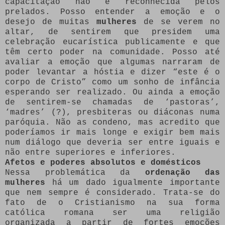
capacitação não é reconhecida pelos
prelados. Posso entender a emoção e o
desejo de muitas
mulheres
de se verem no
altar, de sentirem que presidem uma
celebração eucarística publicamente e que
têm certo poder na comunidade. Posso até
avaliar a emoção que algumas narraram de
poder levantar a hóstia e dizer “este é o
corpo de Cristo” como um sonho de infância
esperando ser realizado. Ou ainda a emoção
de sentirem-se chamadas de ‘pastoras’,
‘madres’ (?), presbiteras ou diáconas numa
paróquia. Não as condeno, mas acredito que
poderíamos ir mais longe e exigir bem mais
num diálogo que deveria ser entre iguais e
não entre superiores e inferiores.
Afetos e poderes absolutos e domésticos
Nessa problemática da
ordenação das
mulheres
há um dado igualmente importante
que nem sempre é considerado. Trata-se do
fato de o Cristianismo na sua forma
católica romana ser uma religião
organizada a partir de fortes emoções