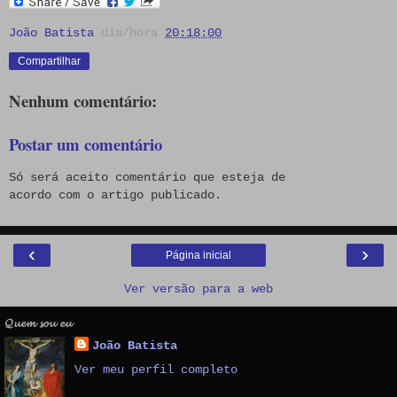
João Batista
dia/hora
20:18:00
Compartilhar
Nenhum comentário:
Postar um comentário
Só será aceito comentário que esteja de
acordo com o artigo publicado.
‹
›
Página inicial
Ver versão para a web
𝓠𝓾𝓮𝓶 𝓼𝓸𝓾 𝓮𝓾
João Batista
Ver meu perfil completo