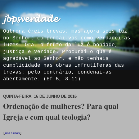
𝓳𝓫𝓹𝓼𝓿𝓮𝓻𝓭𝓪𝓭𝓮
Outrora éreis trevas, mas agora sois luz
no Senhor: comportai-vos como verdadeiras
luzes. Ora, o fruto da luz é bondade,
justiça e verdade. Procurai o que é
agradável ao Senhor, e não tenhais
cumplicidade nas obras infrutíferas das
trevas; pelo contrário, condenai-as
abertamente. (Ef 5, 8-11)
QUINTA-FEIRA, 16 DE JUNHO DE 2016
Ordenação de mulheres? Para qual
Igreja e com qual teologia?
[
unisinos
]