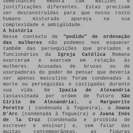
semelhantes embora com matizes e
justificações diferentes. Estas precisam
ser desconstruídas para que nosso rosto
humano misturado apareça na sua
complexidade e ambigüidade.
A história
Nesse contexto de
“pedido” de ordenação
das mulheres
não podemos nos esquecer
também das perseguições que prelados e
funcionários da
Igreja Católica
Romana
exerceram e exercem em relação às
mulheres. Acusadas de bruxas ou de
usurpadoras do poder de pensar que deveria
ser apenas masculino foram condenadas à
morte ou perseguidas e castigadas durante
sua vida. De
Ipazia de Alexandria
(assassinada por ordem de futuro
São
Cirilo de Alexandria
), a
Marguerite
Porette
( condenada à fogueira), a
Joana
D’Arc
(condenada à fogueira) e
Juana Inés
de la Cruz
(condenada e proibida de
escrever e ensinar) e, sem falar das
muitas contemporâneas, as figuras