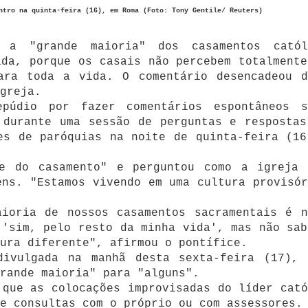
ntro na quinta-feira (16), em Roma (Foto: Tony Gentile/ Reuters)
 a "grande maioria" dos casamentos catól
ida, porque os casais não percebem totalmente
ara toda a vida. O comentário desencadeou d
greja.
púdio por fazer comentários espontâneos s
 durante uma sessão de perguntas e respostas
es de paróquias na noite de quinta-feira (16
e do casamento" e perguntou como a igreja 
ens. "Estamos vivendo em uma cultura provisór
aioria de nossos casamentos sacramentais é n
 'sim, pelo resto da minha vida', mas não sab
ura diferente", afirmou o pontífice.
divulgada na manhã desta sexta-feira (17), 
rande maioria" para "alguns".
 que as colocações improvisadas do líder cató
e consultas com o próprio ou com assessores.