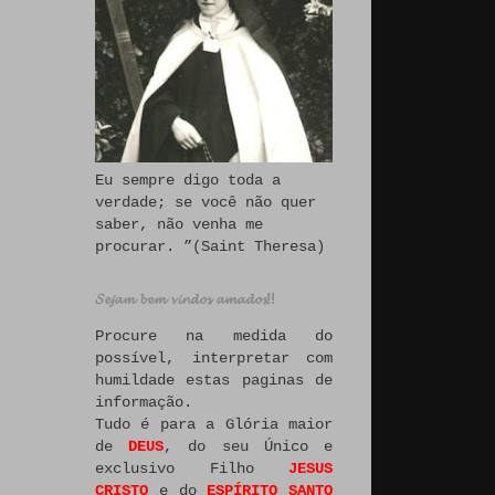
Eu sempre digo toda a
verdade; se você não quer
saber, não venha me
procurar. ”(Saint Theresa)
𝓢𝓮𝓳𝓪𝓶 𝓫𝓮𝓶 𝓿𝓲𝓷𝓭𝓸𝓼 𝓪𝓶𝓪𝓭𝓸𝓼!!
Procure na medida do
possível, interpretar com
humildade estas paginas de
informação.
Tudo é para a Glória maior
de
DEUS
, do seu Único e
exclusivo Filho
JESUS
CRISTO
e do
ESPÍRITO SANTO