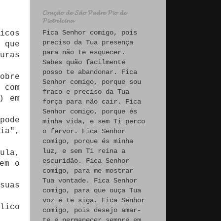
𝓞𝓻𝓪𝓬̧𝓪̃𝓸 𝓭𝓮 𝓢𝓪̃𝓸 𝓟𝓪𝓭𝓻𝓮 𝓟𝓲𝓸 𝓭𝓮
𝓟𝓲𝓮𝓽𝓻𝓮𝓵𝓬𝓲𝓷𝓪
Fica Senhor comigo, pois
icos
preciso da Tua presença
 que
para não te esquecer.
uras
Sabes quão facilmente
posso te abandonar. Fica
obre
Senhor comigo, porque sou
 com
fraco e preciso da Tua
) em
força para não cair. Fica
Senhor comigo, porque és
pode
minha vida, e sem Ti perco
ia",
o fervor. Fica Senhor
comigo, porque és minha
luz, e sem Ti reina a
ula,
escuridão. Fica Senhor
em o
comigo, para me mostrar
Tua vontade. Fica Senhor
suas
comigo, para que ouça Tua
voz e te siga. Fica Senhor
lico
comigo, pois desejo amar-
te e permanecer sempre em