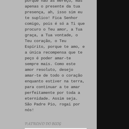
porque não às mereço, mas
apenas o presente da tua
presença, ah, isso sim eu
te suplico! Fica Senhor
comigo, pois é só a Ti que
procuro o Teu amor, a Tua
graça, a Tua vontade, o
Teu coração, o Teu
Espírito, porque te amo, e
a única recompensa que te
peço é poder amar-te
sempre mais. Como este
amor resoluto, desejo
amar-te de todo o coração
enquanto estiver na terra,
para continuar a te amar
perfeitamente por toda a
eternidade. Assim seja.
São Padre Pio, rogai por
nós!
𝓟𝓐𝓣𝓡𝓞𝓝𝓞 𝓓𝓞 𝓑𝓛𝓞𝓖