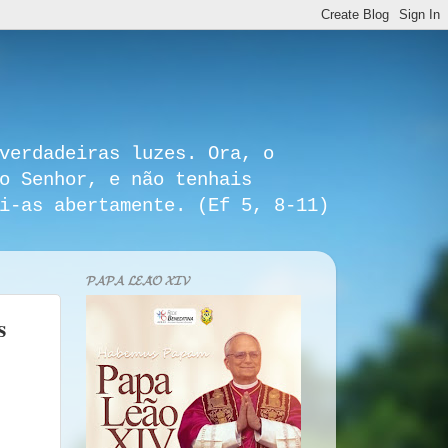
verdadeiras luzes. Ora, o
o Senhor, e não tenhais
i-as abertamente. (Ef 5, 8-11)
𝓟𝓐𝓟𝓐 𝓛𝓔𝓐̃𝓞 𝓧𝓘𝓥
s