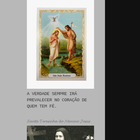
A VERDADE SEMPRE IRÁ
PREVALECER NO CORAÇÃO DE
QUEM TEM FÉ.
𝓢𝓪𝓷𝓽𝓪 𝓣𝓮𝓻𝓮𝓼𝓲𝓷𝓱𝓪 𝓭𝓸 𝓜𝓮𝓷𝓲𝓷𝓸 𝓙𝓮𝓼𝓾𝓼