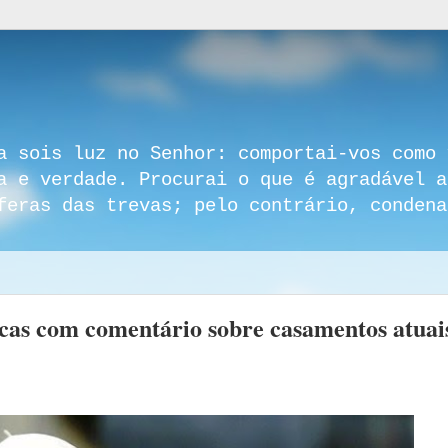
a sois luz no Senhor: comportai-vos como 
a e verdade. Procurai o que é agradável a
feras das trevas; pelo contrário, condena
icas com comentário sobre casamentos atuai