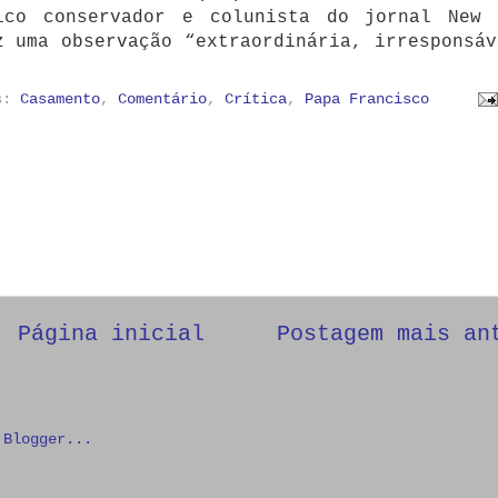
ico conservador e colunista do jornal New 
z uma observação “extraordinária, irresponsáv
as:
Casamento
,
Comentário
,
Crítica
,
Papa Francisco
Página inicial
Postagem mais an