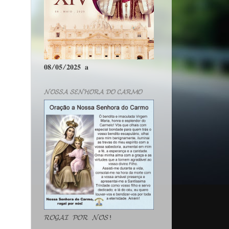
𝟎𝟖/𝟎𝟓/𝟐𝟎𝟐𝟓 𝐚
𝓝𝓞𝓢𝓢𝓐 𝓢𝓔𝓝𝓗𝓞𝓡𝓐 𝓓𝓞 𝓒𝓐𝓡𝓜𝓞
𝓡𝓞𝓖𝓐𝓘 𝓟𝓞𝓡 𝓝𝓞́𝓢!