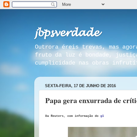
𝓳𝓫𝓹𝓼𝓿𝓮𝓻𝓭𝓪𝓭𝓮
Outrora éreis trevas, mas agor
fruto da luz é bondade, justiç
cumplicidade nas obras infrutí
SEXTA-FEIRA, 17 DE JUNHO DE 2016
Papa gera enxurrada de crít
Da Reuters, com informação do
g1