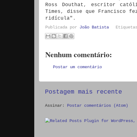
Ross Douthat, escritor catól
Times, disse que Francisco fe
ridícula".
Publicada por
João Batista
Etiquet
Nenhum comentário:
Postar um comentário
Postagem mais recente
Assinar:
Postar comentários (Atom)