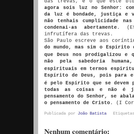
das trevas, é o que este bl
agora sois luz no Senhor: co
da luz é bondade, justiça e 
não tenhais cumplicidade nas
condenai-as abertamente.
(Ef
infrutífera das trevas.
São Paulo escreve aos corínt
do mundo, mas sim o Espírito 
que Deus nos prodigalizou
e 
não pela sabedoria humana
espirituais em termos espiri
Espírito de Deus, pois para e
é pelo Espírito que se devem 
todas as coisas e não é ju
pensamento do Senhor, se abal
o pensamento de Cristo.
(I Cor
Publicada por
João Batista
Etiquet
Nenhum comentário: