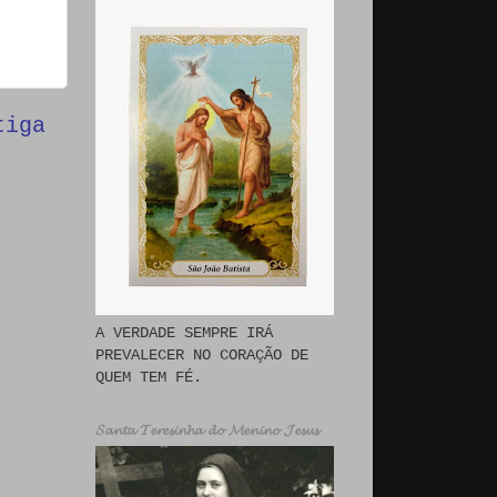
tiga
A VERDADE SEMPRE IRÁ
PREVALECER NO CORAÇÃO DE
QUEM TEM FÉ.
𝓢𝓪𝓷𝓽𝓪 𝓣𝓮𝓻𝓮𝓼𝓲𝓷𝓱𝓪 𝓭𝓸 𝓜𝓮𝓷𝓲𝓷𝓸 𝓙𝓮𝓼𝓾𝓼