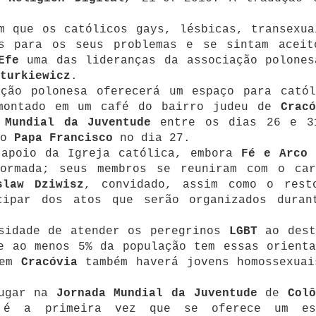
m que os católicos gays, lésbicas, transexua
as para os seus problemas e se sintam aceit
Efe
uma das lideranças da associação polones
turkiewicz
.
ação polonesa oferecerá um espaço para catól
montado em um café do bairro judeu de
Cracó
 Mundial da Juventude
entre os dias 26 e 3
do
Papa Francisco
no dia 27.
 apoio da Igreja católica, embora
Fé e Arco 
ormada; seus membros se reuniram com o car
slaw Dziwisz
, convidado, assim como o rest
cipar dos atos que serão organizados duran
sidade de atender os peregrinos
LGBT
ao dest
e ao menos 5% da população tem essas orienta
 em
Cracóvia
também haverá jovens homossexuai
lugar na
Jornada Mundial da Juventude
de
Col
 é a primeira vez que se oferece um es