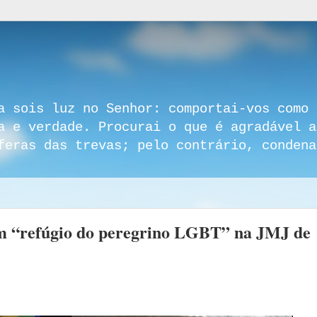
a sois luz no Senhor: comportai-vos como 
a e verdade. Procurai o que é agradável a
feras das trevas; pelo contrário, condena
um “refúgio do peregrino LGBT” na JMJ de