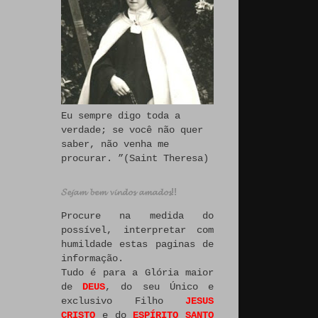
Eu sempre digo toda a
verdade; se você não quer
saber, não venha me
procurar. ”(Saint Theresa)
𝓢𝓮𝓳𝓪𝓶 𝓫𝓮𝓶 𝓿𝓲𝓷𝓭𝓸𝓼 𝓪𝓶𝓪𝓭𝓸𝓼!!
Procure na medida do
possível, interpretar com
humildade estas paginas de
informação.
Tudo é para a Glória maior
de
DEUS
, do seu Único e
exclusivo Filho
JESUS
CRISTO
e do
ESPÍRITO SANTO