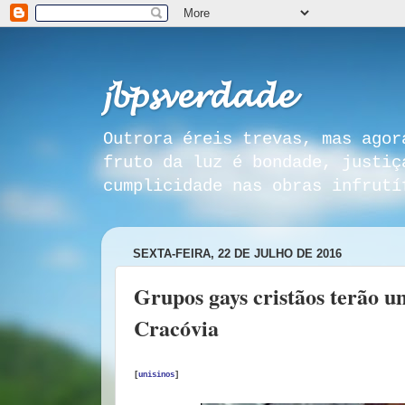
𝓳𝓫𝓹𝓼𝓿𝓮𝓻𝓭𝓪𝓭𝓮
Outrora éreis trevas, mas agor
fruto da luz é bondade, justiç
cumplicidade nas obras infrutí
SEXTA-FEIRA, 22 DE JULHO DE 2016
Grupos gays cristãos terão 
Cracóvia
[
unisinos
]