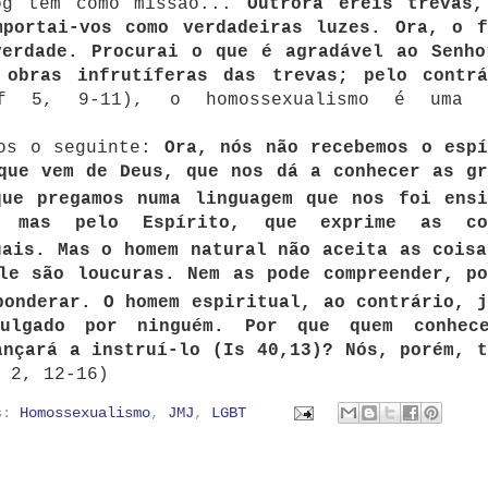
og tem como missão...
Outrora éreis trevas,
mportai-vos como verdadeiras luzes. Ora, o f
verdade. Procurai o que é agradável ao Senho
 obras infrutíferas das trevas; pelo contrá
 5, 9-11), o homossexualismo é uma 
ios o seguinte:
Ora, nós não recebemos o espí
que vem de Deus, que nos dá a conhecer as gr
que pregamos numa linguagem que nos foi ensi
, mas pelo Espírito, que exprime as co
tuais.
Mas o homem natural não aceita as coisa
le são loucuras. Nem as pode compreender, po
ponderar.
O homem espiritual, ao contrário, j
lgado por ninguém.
Por que quem conhec
ançará a instruí-lo (Is 40,13)? Nós, porém, t
 2, 12-16)
as:
Homossexualismo
,
JMJ
,
LGBT