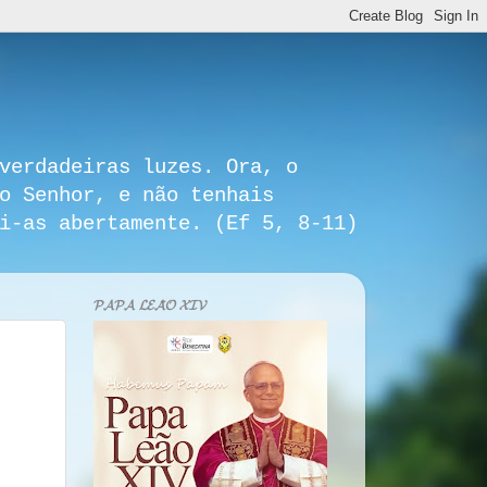
verdadeiras luzes. Ora, o
o Senhor, e não tenhais
i-as abertamente. (Ef 5, 8-11)
𝓟𝓐𝓟𝓐 𝓛𝓔𝓐̃𝓞 𝓧𝓘𝓥