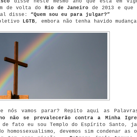
isco
disse neste mesmo ano que está em vig
em de volta do
Rio de Janeiro
de 2013 e que 
ual disse:
“Quem sou eu para julgar?”
coletivo
LGTB
, embora não tenha havido mudança
de nós vamos parar? Repito aqui as Palavra
no não se prevalecerão contra a Minha Igre
 de fato eu sou Templo do Espírito Santo, ja
do homossexualismo, devemos sim condenar as o