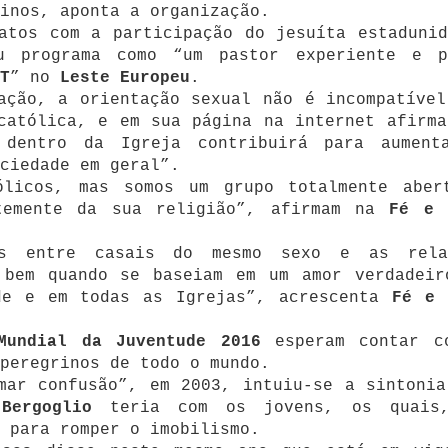
inos, aponta a organização.
atos com a participação do jesuíta estadunid
u programa como “um pastor experiente e p
T
” no
Leste Europeu
.
ação, a orientação sexual não é incompatível
católica, e em sua página na internet afirma
 dentro da Igreja contribuirá para aument
ciedade em geral”.
ólicos, mas somos um grupo totalmente aber
ntemente da sua religião”, afirmam na
Fé e 
es entre casais do mesmo sexo e as rela
 bem quando se baseiam em um amor verdadeir
de e em todas as Igrejas”, acrescenta
Fé e 
Mundial da Juventude 2016
esperam contar c
peregrinos de todo o mundo.
mar confusão”, em 2003, intuiu-se a sintonia
ergoglio
teria com os jovens, os quais
 para romper o imobilismo.