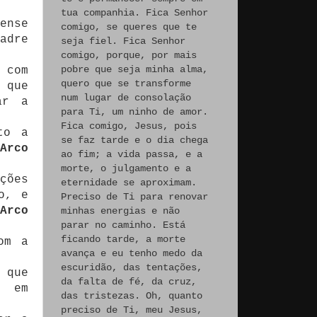
tua companhia. Fica Senhor
ense
comigo, se queres que te
adre
seja fiel. Fica Senhor
comigo, porque, por mais
pobre que seja minha alma,
 com
quero que se transforme
 que
num lugar de consolação
ar a
para Ti, um ninho de amor.
Fica comigo, Jesus, pois
to a
se faz tarde e o dia chega
Arco
ao fim; a vida passa, e a
morte, o julgamento e a
ções
eternidade se aproximam.
o, e
Preciso de Ti para renovar
Arco
minhas energias e não
parar no caminho. Está
ficando tarde, a morte
om a
avança e eu tenho medo da
escuridão, das tentações,
 que
da falta de fé, da cruz,
, em
das tristezas. Oh, quanto
preciso de Ti, meu Jesus,