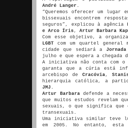
André Langer
.
“Queremos oferecer um lugar e
bissexuais encontrem respost
seguros”, explicou à agência
e Arco Íris
,
Artur Barbara Kap
Com esse objetivo, a organiz
LGBT
com um quartel general 
cidade que sediará a
Jornada
julho e que espera a chegada 
A iniciativa não conta com o
garanta que a cúria está inf
arcebispo de
Cracóvia
,
Stani
hierarquia católica, a parti
JMJ
.
Artur Barbara
defende a neces
que muitos estudos revelam qu
sexuais, o que significa que
transexuais.
Uma iniciativa similar teve 
em 2005. No entanto, esta