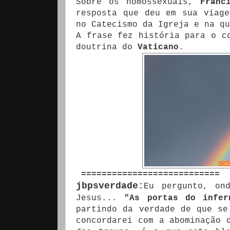
Sobre os homossexuais,
Franc
resposta que deu em sua viag
no Catecismo da Igreja e na q
A frase fez história para o 
doutrina do
Vaticano
.
===========================
jbpsverdade:
Eu pergunto, on
Jesus...
"As portas do infer
partindo da verdade de que se
concordarei com a abominação 