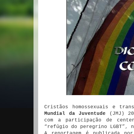
Cristãos homossexuais e tra
Mundial da Juventude
(JMJ) 20
com a participação de cente
“refúgio do peregrino LGBT”, n
A reportagem é publicada p