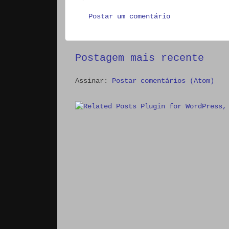
Postar um comentário
Postagem mais recente
Assinar:
Postar comentários (Atom)