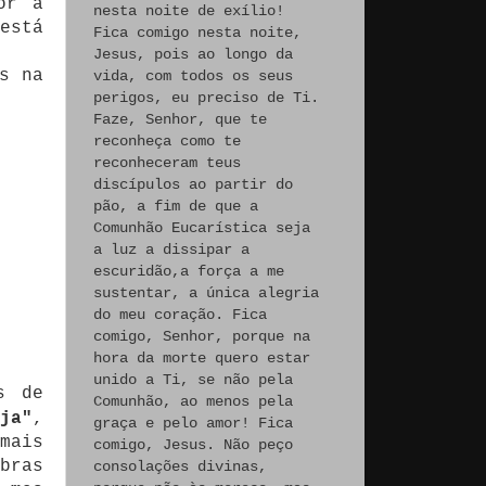
or a
nesta noite de exílio!
está
Fica comigo nesta noite,
Jesus, pois ao longo da
s na
vida, com todos os seus
perigos, eu preciso de Ti.
Faze, Senhor, que te
reconheça como te
reconheceram teus
discípulos ao partir do
pão, a fim de que a
Comunhão Eucarística seja
a luz a dissipar a
escuridão,a força a me
sustentar, a única alegria
do meu coração. Fica
comigo, Senhor, porque na
hora da morte quero estar
unido a Ti, se não pela
s de
Comunhão, ao menos pela
ja"
,
graça e pelo amor! Fica
mais
comigo, Jesus. Não peço
bras
consolações divinas,