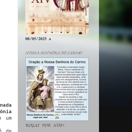
𝟎𝟖/𝟎𝟓/𝟐𝟎𝟐𝟓 𝐚
𝓝𝓞𝓢𝓢𝓐 𝓢𝓔𝓝𝓗𝓞𝓡𝓐 𝓓𝓞 𝓒𝓐𝓡𝓜𝓞
nada
lônia
m um
𝓡𝓞𝓖𝓐𝓘 𝓟𝓞𝓡 𝓝𝓞́𝓢!
é de