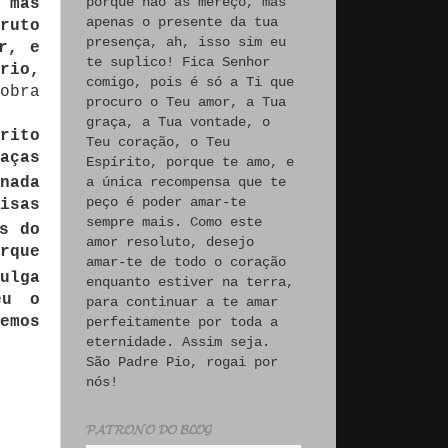
porque não às mereço, mas
 mas
apenas o presente da tua
ruto
presença, ah, isso sim eu
r, e
te suplico! Fica Senhor
rio,
comigo, pois é só a Ti que
obra
procuro o Teu amor, a Tua
graça, a Tua vontade, o
rito
Teu coração, o Teu
aças
Espírito, porque te amo, e
nada
a única recompensa que te
peço é poder amar-te
isas
sempre mais. Como este
s do
amor resoluto, desejo
rque
amar-te de todo o coração
ulga
enquanto estiver na terra,
eu o
para continuar a te amar
emos
perfeitamente por toda a
eternidade. Assim seja.
São Padre Pio, rogai por
nós!
𝓟𝓐𝓣𝓡𝓞𝓝𝓞 𝓓𝓞 𝓑𝓛𝓞𝓖