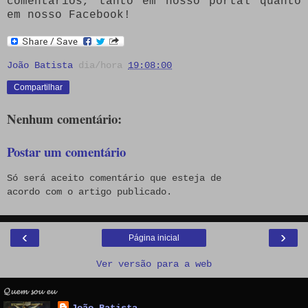
comentários, tanto em nosso portal quanto
em nosso Facebook!
João Batista
dia/hora
19:08:00
Compartilhar
Nenhum comentário:
Postar um comentário
Só será aceito comentário que esteja de
acordo com o artigo publicado.
‹
›
Página inicial
Ver versão para a web
𝓠𝓾𝓮𝓶 𝓼𝓸𝓾 𝓮𝓾