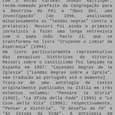
com o então cardeal Joseph Ratzinger,
recém-nomeado prefeito da Congregação para
a Doutrina da Fé) e “
Opus Dei, uma
Investigação
” (de 1996, analisando
minuciosamente as “lendas negras” contra a
prelatura). Messori foi ainda o primeiro
jornalista a fazer uma longa entrevista
com o papa João Paulo II, que se
transformou no livro “
Cruzando o Limiar da
Esperança
” (1994).
Um livro particularmente representativo
das pesquisas históricas de Vittorio
Messori sobre o catolicismo foi lançado na
Espanha em 1997: “
Leyendas Negras de la
Iglesia
” [“
Lendas Negras sobre a Igreja
“,
sem tradução ao português até o momento].
Trata-se de uma antologia de textos
originalmente publicados na Itália em três
extensos volumes: “
Pensare la Storia
”
(1992), “
La Sfida della Fede
” (1993) e “
Le
Cose della Vita
” (1995); respectivamente,
“
Pensar a História
“, “
O Desafio da Fé
” e
“
As Coisas da Vida
“. A antologia em