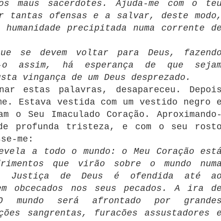
os maus sacerdotes. Ajuda-me com o te
r tantas ofensas e a salvar, deste modo
 humanidade precipitada numa corrente d
que se devem voltar para Deus, fazend
o-o assim, há esperança de que seja
usta vingança de um Deus desprezado.
nar estas palavras, desapareceu. Depoi
me. Estava vestida com um vestido negro 
am o Seu Imaculado Coração. Aproximando
de profunda tristeza, e com o seu rost
sse-me:
evela a todo o mundo: o Meu Coração est
frimentos que virão sobre o mundo num
 A Justiça de Deus é ofendida até a
em obcecados nos seus pecados. A ira d
O mundo será afrontado por grande
ções sangrentas, furacões assustadores 