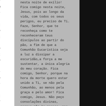
s
nesta noite de exílio!
m
Fica comigo nesta noite,
Jesus, pois ao longo da
s
vida, com todos os seus
perigos, eu preciso de Ti.
a
Faze, Senhor, que te
o
reconheça como te
reconheceram teus
a
discípulos ao partir do
pão, a fim de que a
o
Comunhão Eucarística seja
a
a luz a dissipar a
escuridão,a força a me
o
sustentar, a única alegria
!
do meu coração. Fica
s
comigo, Senhor, porque na
o
hora da morte quero estar
unido a Ti, se não pela
s
Comunhão, ao menos pela
graça e pelo amor! Fica
a
comigo, Jesus. Não peço
r
consolações divinas,