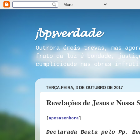
𝓳𝓫𝓹𝓼𝓿𝓮𝓻𝓭𝓪𝓭𝓮
Outrora éreis trevas, mas agor
fruto da luz é bondade, justiç
cumplicidade nas obras infrutí
TERÇA-FEIRA, 3 DE OUTUBRO DE 2017
Revelações de Jesus e Nossa 
[
apesasenhora
]
Declarada Beata pelo
Pp. Be