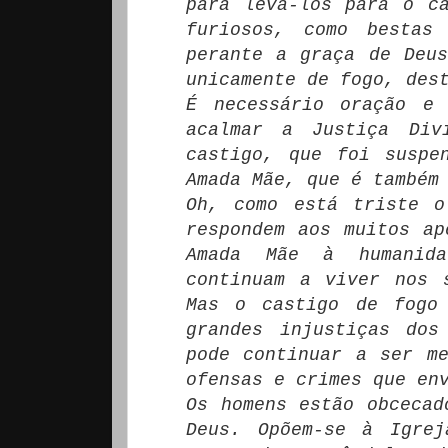
para levá-los para o c
furiosos, como bestas
perante a graça de Deu
unicamente de fogo, des
É necessário oração e 
acalmar a Justiça Div
castigo, que foi suspe
Amada Mãe, que é também
Oh, como está triste o
respondem aos muitos ap
Amada Mãe à humanida
continuam a viver nos 
Mas o castigo de fogo 
grandes injustiças dos
pode continuar a ser me
ofensas e crimes que en
Os homens estão obcecad
Deus. Opõem-se à Igrej