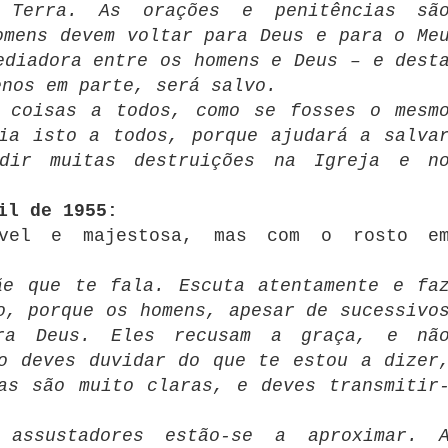
 Terra. As orações e penitências sã
omens devem voltar para Deus e para o Me
ediadora entre os homens e Deus – e dest
enos em parte, será salvo.
s coisas a todos, como se fosses o mesm
ia isto a todos, porque ajudará a salva
dir muitas destruições na Igreja e n
il de 1955:
ável e majestosa, mas com o rosto e
ãe que te fala. Escuta atentamente e fa
o, porque os homens, apesar de sucessivo
ara Deus. Eles recusam a graça, e nã
o deves duvidar do que te estou a dizer
as são muito claras, e deves transmitir
 assustadores estão-se a aproximar. 