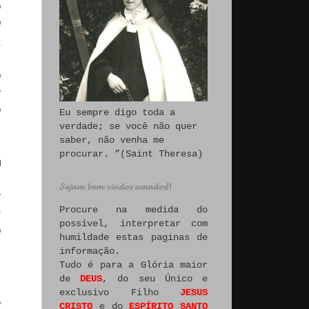
o
u
a
o
r
o
Eu sempre digo toda a
verdade; se você não quer
saber, não venha me
procurar. ”(Saint Theresa)
m
𝓢𝓮𝓳𝓪𝓶 𝓫𝓮𝓶 𝓿𝓲𝓷𝓭𝓸𝓼 𝓪𝓶𝓪𝓭𝓸𝓼!!
z
Procure na medida do
s
possível, interpretar com
o
humildade estas paginas de
,
informação.
Tudo é para a Glória maior
-
de
DEUS
, do seu Único e
exclusivo Filho
JESUS
A
CRISTO
e do
ESPÍRITO SANTO