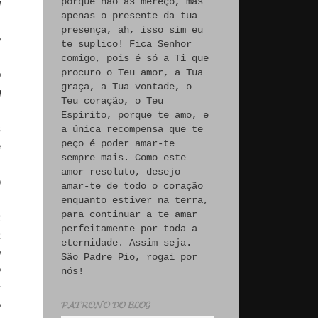
porque não às mereço, mas
u
apenas o presente da tua
,
presença, ah, isso sim eu
e
te suplico! Fica Senhor
comigo, pois é só a Ti que
procuro o Teu amor, a Tua
o
graça, a Tua vontade, o
m
Teu coração, o Teu
Espírito, porque te amo, e
s
a única recompensa que te
peço é poder amar-te
e
sempre mais. Como este
-
amor resoluto, desejo
o
amar-te de todo o coração
enquanto estiver na terra,
para continuar a te amar
á
perfeitamente por toda a
a
eternidade. Assim seja.
o
São Padre Pio, rogai por
e
nós!
s
e
𝓟𝓐𝓣𝓡𝓞𝓝𝓞 𝓓𝓞 𝓑𝓛𝓞𝓖