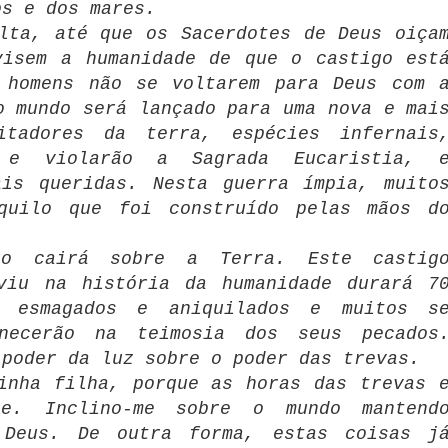
os e dos mares.
lta, até que os Sacerdotes de Deus oiça
visem a humanidade de que o castigo est
 homens não se voltarem para Deus com 
o mundo será lançado para uma nova e mai
itadores da terra, espécies infernais
 e violarão a Sagrada Eucaristia, 
ais queridas. Nesta guerra ímpia, muito
quilo que foi construído pelas mãos d
go cairá sobre a Terra. Este castig
viu na história da humanidade durará 7
o esmagados e aniquilados e muitos s
anecerão na teimosia dos seus pecados
 poder da luz sobre o poder das trevas.
inha filha, porque as horas das trevas 
se. Inclino-me sobre o mundo mantend
 Deus. De outra forma, estas coisas j