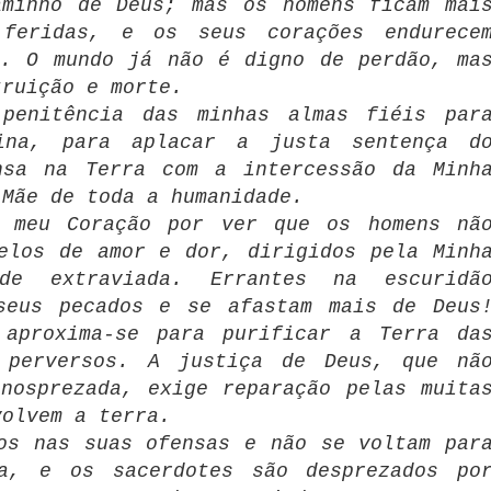
aminho de Deus; mas os homens ficam mai
 feridas, e os seus corações endurece
s. O mundo já não é digno de perdão, ma
truição e morte.
penitência das minhas almas fiéis par
ina, para aplacar a justa sentença d
nsa na Terra com a intercessão da Minh
 Mãe de toda a humanidade.
 meu Coração por ver que os homens nã
elos de amor e dor, dirigidos pela Minh
de extraviada. Errantes na escuridã
seus pecados e se afastam mais de Deus
aproxima-se para purificar a Terra da
 perversos. A justiça de Deus, que nã
nosprezada, exige reparação pelas muita
volvem a terra.
os nas suas ofensas e não se voltam par
a, e os sacerdotes são desprezados po