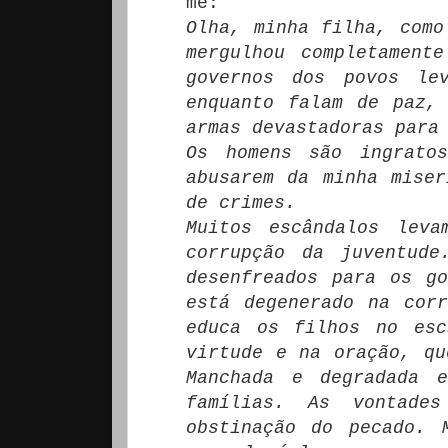
me:
Olha, minha filha, como
mergulhou completament
governos dos povos lev
enquanto falam de paz,
armas devastadoras para
Os homens são ingrato
abusarem da minha miser
de crimes.
Muitos escândalos leva
corrupção da juventude
desenfreados para os g
está degenerado na cor
educa os filhos no esc
virtude e na oração, qu
Manchada e degradada 
famílias. As vontade
obstinação do pecado. 