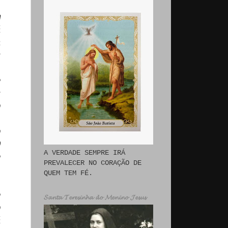
m
á
a
s
,
e
s
o
o
0
A VERDADE SEMPRE IRÁ
e
PREVALECER NO CORAÇÃO DE
.
QUEM TEM FÉ.
e
𝓢𝓪𝓷𝓽𝓪 𝓣𝓮𝓻𝓮𝓼𝓲𝓷𝓱𝓪 𝓭𝓸 𝓜𝓮𝓷𝓲𝓷𝓸 𝓙𝓮𝓼𝓾𝓼
o
á