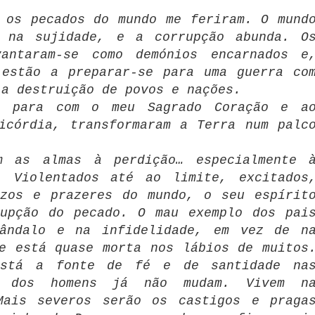
 os pecados do mundo me feriram. O mund
e na sujidade, e a corrupção abunda. O
antaram-se como demónios encarnados e
 estão a preparar-se para uma guerra co
 a destruição de povos e nações.
s para com o meu Sagrado Coração e a
icórdia, transformaram a Terra num palc
m as almas à perdição… especialmente 
. Violentados até ao limite, excitados
ozos e prazeres do mundo, o seu espírit
rupção do pecado. O mau exemplo dos pai
ândalo e na infidelidade, em vez de n
e está quase morta nos lábios de muitos
está a fonte de fé e de santidade na
s dos homens já não mudam. Vivem n
Mais severos serão os castigos e praga