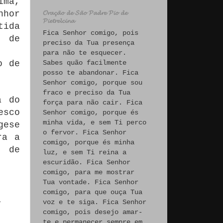
ima,
𝓞𝓻𝓪𝓬̧𝓪̃𝓸 𝓭𝓮 𝓢𝓪̃𝓸 𝓟𝓪𝓭𝓻𝓮 𝓟𝓲𝓸 𝓭𝓮
nhor
𝓟𝓲𝓮𝓽𝓻𝓮𝓵𝓬𝓲𝓷𝓪
tida
Fica Senhor comigo, pois
s de
preciso da Tua presença
para não te esquecer.
o de
Sabes quão facilmente
posso te abandonar. Fica
Senhor comigo, porque sou
fraco e preciso da Tua
a do
força para não cair. Fica
sco
Senhor comigo, porque és
minha vida, e sem Ti perco
gese
o fervor. Fica Senhor
ra a
comigo, porque és minha
o de
luz, e sem Ti reina a
escuridão. Fica Senhor
comigo, para me mostrar
Tua vontade. Fica Senhor
comigo, para que ouça Tua
a
voz e te siga. Fica Senhor
-
comigo, pois desejo amar-
te e permanecer sempre em