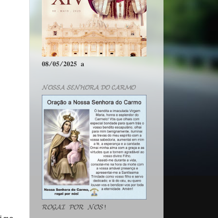
𝟎𝟖/𝟎𝟓/𝟐𝟎𝟐𝟓 𝐚
𝓝𝓞𝓢𝓢𝓐 𝓢𝓔𝓝𝓗𝓞𝓡𝓐 𝓓𝓞 𝓒𝓐𝓡𝓜𝓞
𝓡𝓞𝓖𝓐𝓘 𝓟𝓞𝓡 𝓝𝓞́𝓢!