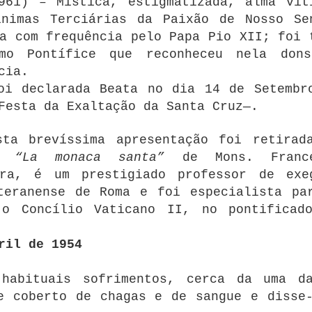
961) – Mística, estigmatizada, alma vít
ínimas Terciárias da Paixão de Nosso Se
a com frequência pelo Papa Pio XII; foi 
mo Pontífice que reconheceu nela don
cia.
oi declarada Beata no dia 14 de Setembr
Festa da Exaltação da Santa Cruz—.
sta brevíssima apresentação foi retirad
o “La monaca santa”
de Mons. France
ora, é um prestigiado professor de exe
teranense de Roma e foi especialista pa
 o Concílio Vaticano II, no pontificad
ril de 1954
habituais sofrimentos, cerca da uma d
e coberto de chagas e de sangue e disse