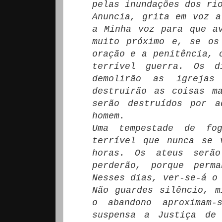
pelas inundações dos ri
Anuncia, grita em voz a
a Minha voz para que a
muito próximo e, se os
oração e a penitência, 
terrível guerra. Os d
demolirão as igrejas
destruirão as coisas m
serão destruídos por a
homem.
Uma tempestade de fo
terrível que nunca se 
horas. Os ateus serã
perderão, porque perm
Nesses dias, ver-se-á o
Não guardes silêncio, m
o abandono aproximam-
suspensa a Justiça de