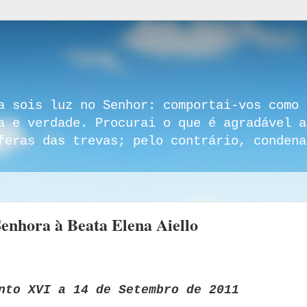
a sois luz no Senhor: comportai-vos como 
a e verdade. Procurai o que é agradável a
feras das trevas; pelo contrário, condena
Senhora à Beata Elena Aiello
nto XVI
a 14 de Setembro de 2011