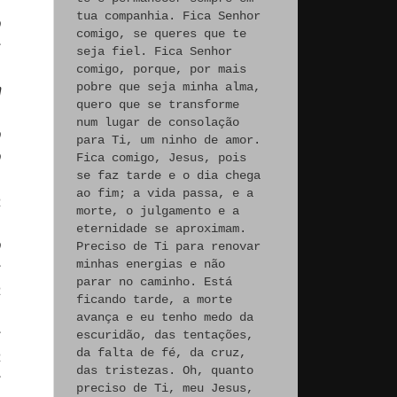
tua companhia. Fica Senhor
o
comigo, se queres que te
s
seja fiel. Fica Senhor
,
comigo, porque, por mais
pobre que seja minha alma,
m
quero que se transforme
num lugar de consolação
o
para Ti, um ninho de amor.
o
Fica comigo, Jesus, pois
se faz tarde e o dia chega
ao fim; a vida passa, e a
à
morte, o julgamento e a
,
eternidade se aproximam.
o
Preciso de Ti para renovar
minhas energias e não
s
parar no caminho. Está
a
ficando tarde, a morte
.
avança e eu tenho medo da
s
escuridão, das tentações,
da falta de fé, da cruz,
a
das tristezas. Oh, quanto
s
preciso de Ti, meu Jesus,