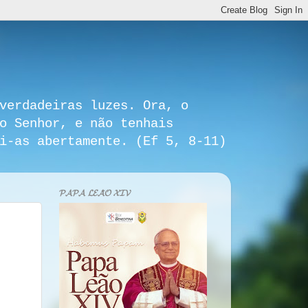
verdadeiras luzes. Ora, o
o Senhor, e não tenhais
i-as abertamente. (Ef 5, 8-11)
𝓟𝓐𝓟𝓐 𝓛𝓔𝓐̃𝓞 𝓧𝓘𝓥