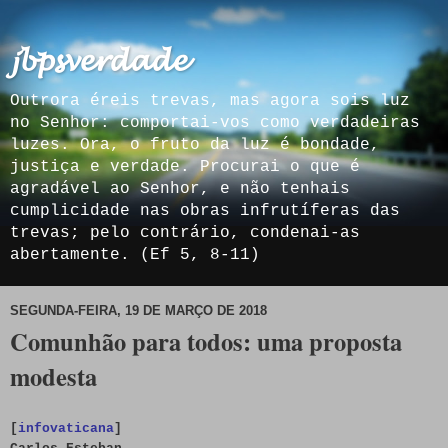
𝓳𝓫𝓹𝓼𝓿𝓮𝓻𝓭𝓪𝓭𝓮
Outrora éreis trevas, mas agora sois luz
no Senhor: comportai-vos como verdadeiras
luzes. Ora, o fruto da luz é bondade,
justiça e verdade. Procurai o que é
agradável ao Senhor, e não tenhais
cumplicidade nas obras infrutíferas das
trevas; pelo contrário, condenai-as
abertamente. (Ef 5, 8-11)
SEGUNDA-FEIRA, 19 DE MARÇO DE 2018
Comunhão para todos: uma proposta
modesta
[
infovaticana
]