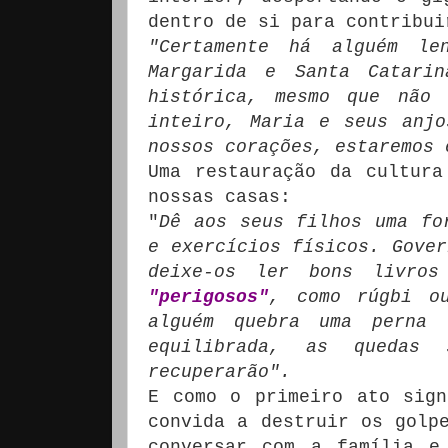
dentro de si para contribui
"Certamente há alguém le
Margarida e Santa Catari
histórica, mesmo que não 
inteiro, Maria e seus anjo
nossos corações, estaremos 
Uma restauração da cultura
nossas casas:
"
Dê aos seus filhos uma fo
e exercícios físicos.
Gover
deixe-os ler bons livro
"perigosos"
, como rúgbi ou
alguém quebra uma perna
equilibrada, as quedas
recuperarão".
E como o primeiro ato sign
convida a destruir os golp
conversar com a família e