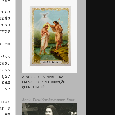
anta
ação
undo
rmos
a em
plos
tes:
rtes
 que
A VERDADE SEMPRE IRÁ
PREVALECER NO CORAÇÃO DE
 bem
QUEM TEM FÉ.
 se
𝓢𝓪𝓷𝓽𝓪 𝓣𝓮𝓻𝓮𝓼𝓲𝓷𝓱𝓪 𝓭𝓸 𝓜𝓮𝓷𝓲𝓷𝓸 𝓙𝓮𝓼𝓾𝓼
nior
ar e
a em