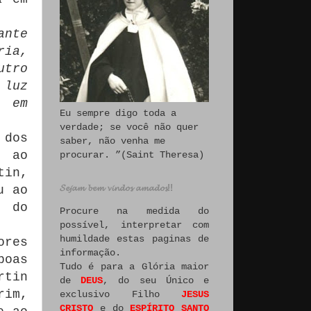
ante
ria,
utro
 luz
a em
Eu sempre digo toda a
verdade; se você não quer
 dos
saber, não venha me
o ao
procurar. ”(Saint Theresa)
tin,
𝓢𝓮𝓳𝓪𝓶 𝓫𝓮𝓶 𝓿𝓲𝓷𝓭𝓸𝓼 𝓪𝓶𝓪𝓭𝓸𝓼!!
u ao
e do
Procure na medida do
possível, interpretar com
humildade estas paginas de
ores
informação.
boas
Tudo é para a Glória maior
rtin
de
DEUS
, do seu Único e
rim,
exclusivo Filho
JESUS
CRISTO
e do
ESPÍRITO SANTO