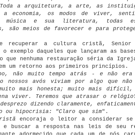
Toda a arquitetura, a arte, as institui
a a economia, os modos de viver, sent
a música e sua literatura, todas e
s, são meios de favorecer e para proteg
e recuperar a cultura cristã, Senior
 o exemplo daqueles que lançaram as base
o que nenhuma restauração séria da Igrej
em um retorno aos primeiros princípios.
po, não muito tempo atrás - e não era
do nossos avós viviam por algo que não
muito mais honesta;
muito mais difícil,
ena viver.
Teremos que atrasar o relógio
desprezo dizendo claramente, enfaticamen
o ou hipocrisia: "Claro que sim
".
ristã
encoraja o leitor a considerar se
r e buscar a resposta nas leis de seu r
gante adormecido que cada um de nós car