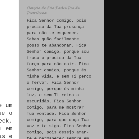
𝓞𝓻𝓪𝓬̧𝓪̃𝓸 𝓭𝓮 𝓢𝓪̃𝓸 𝓟𝓪𝓭𝓻𝓮 𝓟𝓲𝓸 𝓭𝓮
𝓟𝓲𝓮𝓽𝓻𝓮𝓵𝓬𝓲𝓷𝓪
Fica Senhor comigo, pois
preciso da Tua presença
para não te esquecer.
Sabes quão facilmente
posso te abandonar. Fica
Senhor comigo, porque sou
fraco e preciso da Tua
força para não cair. Fica
Senhor comigo, porque és
minha vida, e sem Ti perco
o fervor. Fica Senhor
comigo, porque és minha
luz, e sem Ti reina a
escuridão. Fica Senhor
e um
comigo, para me mostrar
ue o
Tua vontade. Fica Senhor
comigo, para que ouça Tua
eek,
voz e te siga. Fica Senhor
u em
comigo, pois desejo amar-
as e
te e permanecer sempre em