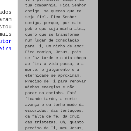
tua companhia. Fica Senhor
comigo, se queres que te
ados
seja fiel. Fica Senhor
aram
comigo, porque, por mais
stou
pobre que seja minha alma,
mais
quero que se transforme
num lugar de consolação
utor
para Ti, um ninho de amor.
eira
Fica comigo, Jesus, pois
se faz tarde e o dia chega
ao fim; a vida passa, e a
morte, o julgamento e a
eternidade se aproximam.
Preciso de Ti para renovar
minhas energias e não
parar no caminho. Está
ficando tarde, a morte
avança e eu tenho medo da
escuridão, das tentações,
da falta de fé, da cruz,
das tristezas. Oh, quanto
preciso de Ti, meu Jesus,