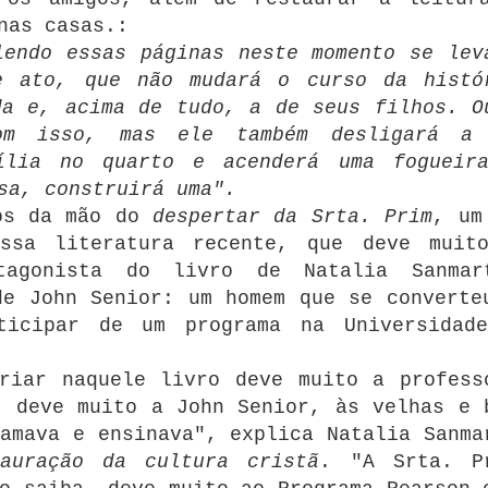
nas casas.:
lendo essas páginas neste momento se lev
e ato, que não mudará o curso da histó
da e, acima de tudo, a de seus filhos.
O
om isso, mas ele também desligará a
ília no quarto e acenderá uma fogueir
sa, construirá uma".
nós da mão do
despertar da Srta. Prim
, um
ssa literatura recente, que deve muit
tagonista do livro de Natalia Sanmar
de John Senior: um homem que se converte
ticipar de um programa na Universidad
riar naquele livro deve muito a profess
, deve muito a John Senior, às velhas e 
amava e ensinava", explica Natalia Sanma
tauração da cultura cristã
.
"A Srta. P