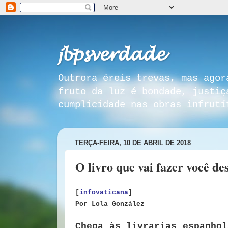
𝓳𝓫𝓹𝓼𝓿𝓮𝓻𝓭𝓪𝓭𝓮
Outrora éreis trevas, mas agor
fruto da luz é bondade, justiç
cumplicidade nas obras infrutí
TERÇA-FEIRA, 10 DE ABRIL DE 2018
O livro que vai fazer você de
[
infovaticana
]
Por Lola González
Chega às livrarias espanho