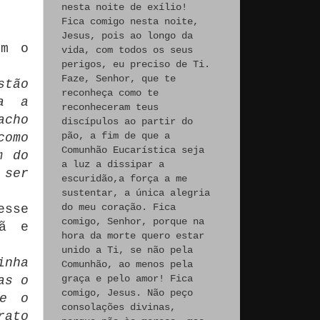
nesta noite de exílio!
Fica comigo nesta noite,
Jesus, pois ao longo da
em o
vida, com todos os seus
perigos, eu preciso de Ti.
Faze, Senhor, que te
stão
reconheça como te
ra a
reconheceram teus
acho
discípulos ao partir do
pão, a fim de que a
como
Comunhão Eucarística seja
m do
a luz a dissipar a
 ser
escuridão,a força a me
sustentar, a única alegria
do meu coração. Fica
esse
comigo, Senhor, porque na
tã e
hora da morte quero estar
unido a Ti, se não pela
inha
Comunhão, ao menos pela
graça e pelo amor! Fica
as o
comigo, Jesus. Não peço
ue o
consolações divinas,
rato