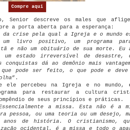
Compre aqui
o, Senior descreve os males que aflig
pre a porta aberta para a esperança:
 da crise pela qual a Igreja e o mundo e
 um livro positivo, um programa pa
stã e não um obituário de sua morte.
Eu 
 um estado irreversível de desastre, 
s conquistas dá ao demônio mais vantage
 que pode ser feito, o que pode e deve
olha
”.
e ele percebeu na Igreja e no mundo, 
ograma para restaurar a cultura cris
ompêndio de seus princípios e práticas.
Essencialmente a missa.
Esta não é a m
ra pessoa, ou uma teoria ou um desejo, m
 anos de história.
O cristianismo, q
ização ocidental, é a missa e todo o apa