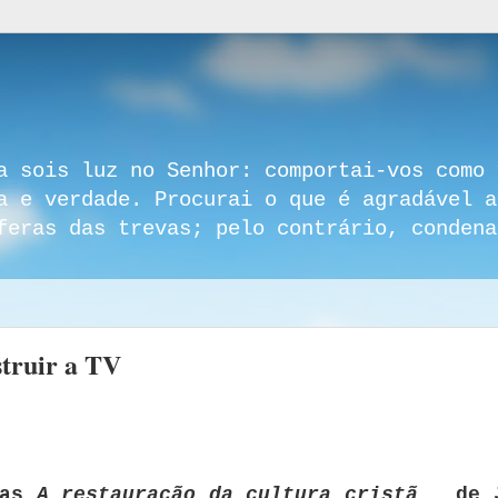
a sois luz no Senhor: comportai-vos como 
a e verdade. Procurai o que é agradável a
feras das trevas; pelo contrário, condena
struir a TV
las
A restauração da cultura cristã
, de 