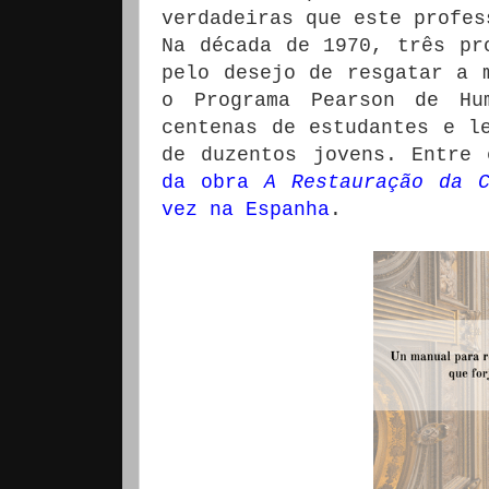
verdadeiras que este profes
Na década de 1970, três pr
pelo desejo de resgatar a 
o Programa Pearson de Hum
centenas de estudantes e l
de duzentos jovens.
Entre 
da obra
A Restauração da C
vez na Espanha
.