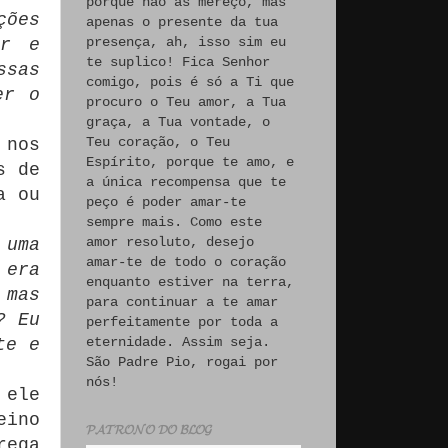
porque não às mereço, mas
ções
apenas o presente da tua
presença, ah, isso sim eu
ir e
te suplico! Fica Senhor
ssas
comigo, pois é só a Ti que
er o
procuro o Teu amor, a Tua
graça, a Tua vontade, o
Teu coração, o Teu
 nos
Espírito, porque te amo, e
s de
a única recompensa que te
a ou
peço é poder amar-te
sempre mais. Como este
amor resoluto, desejo
 uma
amar-te de todo o coração
 era
enquanto estiver na terra,
 mas
para continuar a te amar
?
Eu
perfeitamente por toda a
eternidade. Assim seja.
te e
São Padre Pio, rogai por
nós!
 ele
eino
𝓟𝓐𝓣𝓡𝓞𝓝𝓞 𝓓𝓞 𝓑𝓛𝓞𝓖
rega