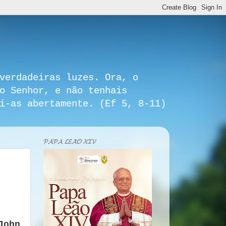
verdadeiras luzes. Ora, o
o Senhor, e não tenhais
i-as abertamente. (Ef 5, 8-11)
𝓟𝓐𝓟𝓐 𝓛𝓔𝓐̃𝓞 𝓧𝓘𝓥
John