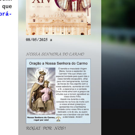
 que
prá-
𝟎𝟖/𝟎𝟓/𝟐𝟎𝟐𝟓 𝐚
𝓝𝓞𝓢𝓢𝓐 𝓢𝓔𝓝𝓗𝓞𝓡𝓐 𝓓𝓞 𝓒𝓐𝓡𝓜𝓞
𝓡𝓞𝓖𝓐𝓘 𝓟𝓞𝓡 𝓝𝓞́𝓢!