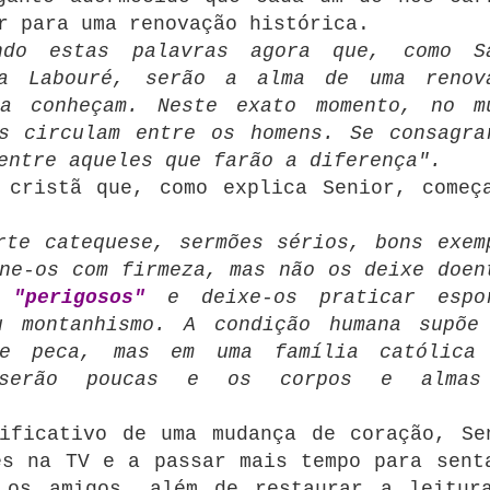
r para uma renovação histórica.
ndo estas palavras agora que, como S
na Labouré, serão a alma de uma renov
a conheçam.
Neste exato momento, no m
s circulam entre os homens.
Se consagra
entre aqueles que farão a diferença".
 cristã que, como explica Senior, começ
rte catequese, sermões sérios, bons exem
ne-os com firmeza, mas não os deixe doen
s
"perigosos"
e deixe-os praticar espo
 montanhismo.
A condição humana supõe
 e peca, mas em uma família católica
 serão poucas e os corpos e almas
ificativo de uma mudança de coração, Se
es na TV e a passar mais tempo para sent
 os amigos, além de restaurar a leitur