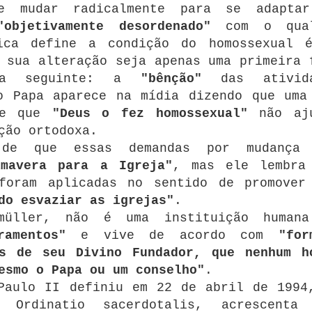
ve mudar radicalmente para se adapta
"objetivamente desordenado"
com o qua
ica define a condição do homossexual 
 sua alteração seja apenas uma primeira 
 a seguinte: a
"bênção"
das ativida
o Papa aparece na mídia dizendo que uma
le que
"Deus o fez homossexual"
não aj
ção ortodoxa.
 de que essas demandas por mudança
imavera para a Igreja"
, mas ele lembra
foram aplicadas no sentido de promover
do esvaziar as igrejas"
.
dmüller, não é uma instituição human
amentos"
e vive de acordo com
"for
as de seu Divino Fundador, que nenhum h
esmo o Papa ou um conselho"
.
Paulo II definiu em 22 de abril de 1994
a Ordinatio sacerdotalis, acrescenta