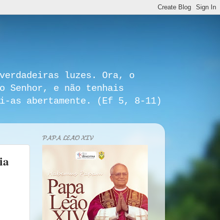
verdadeiras luzes. Ora, o
o Senhor, e não tenhais
i-as abertamente. (Ef 5, 8-11)
𝓟𝓐𝓟𝓐 𝓛𝓔𝓐̃𝓞 𝓧𝓘𝓥
ia