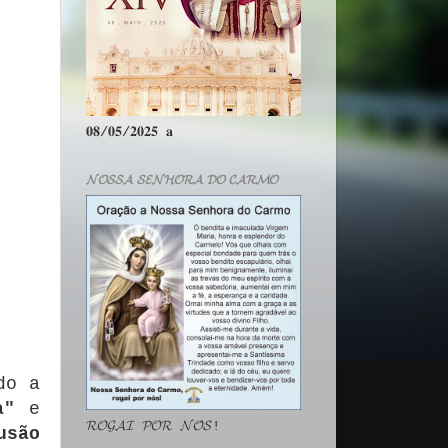
𝟎𝟖/𝟎𝟓/𝟐𝟎𝟐𝟓 𝐚
𝓝𝓞𝓢𝓢𝓐 𝓢𝓔𝓝𝓗𝓞𝓡𝓐 𝓓𝓞 𝓒𝓐𝓡𝓜𝓞
do a
a"
e
𝓡𝓞𝓖𝓐𝓘 𝓟𝓞𝓡 𝓝𝓞́𝓢!
usão