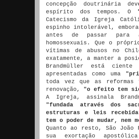
concepção doutrinária de
espírito dos tempos.
O
Catecismo da Igreja Catól
espinho intolerável, embora
antes de passar para
homossexuais.
Que o própri
vítimas de abusos no Chi
exatamente, a manter a posi
Brandmüller está ciente
apresentadas como uma
"pr
toda vez que as reformas 
renovação,
"o efeito tem si
A Igreja, assinala Bran
"fundada através dos sacr
estruturas e leis recebid
tem o poder de mudar, nem m
Quanto ao resto, São João 
sua exortação apostólic