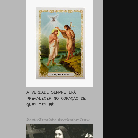
A VERDADE SEMPRE IRÁ
PREVALECER NO CORAÇÃO DE
QUEM TEM FÉ.
𝓢𝓪𝓷𝓽𝓪 𝓣𝓮𝓻𝓮𝓼𝓲𝓷𝓱𝓪 𝓭𝓸 𝓜𝓮𝓷𝓲𝓷𝓸 𝓙𝓮𝓼𝓾𝓼