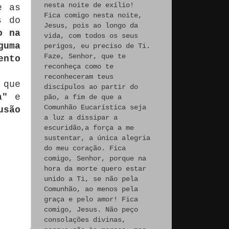
nesta noite de exílio!
e as
Fica comigo nesta noite,
s do
Jesus, pois ao longo da
o na
vida, com todos os seus
guma
perigos, eu preciso de Ti.
Faze, Senhor, que te
ento
reconheça como te
reconheceram teus
 que
discípulos ao partir do
a"
e
pão, a fim de que a
Comunhão Eucarística seja
usão
a luz a dissipar a
escuridão,a força a me
sustentar, a única alegria
do meu coração. Fica
comigo, Senhor, porque na
hora da morte quero estar
unido a Ti, se não pela
Comunhão, ao menos pela
graça e pelo amor! Fica
comigo, Jesus. Não peço
consolações divinas,