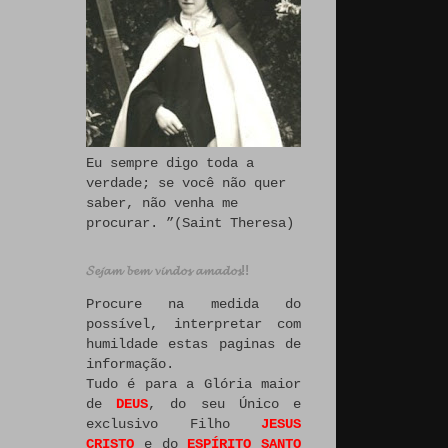
Eu sempre digo toda a
verdade; se você não quer
saber, não venha me
procurar. ”(Saint Theresa)
𝓢𝓮𝓳𝓪𝓶 𝓫𝓮𝓶 𝓿𝓲𝓷𝓭𝓸𝓼 𝓪𝓶𝓪𝓭𝓸𝓼!!
Procure na medida do
possível, interpretar com
humildade estas paginas de
informação.
Tudo é para a Glória maior
de
DEUS
, do seu Único e
exclusivo Filho
JESUS
CRISTO
e do
ESPÍRITO SANTO