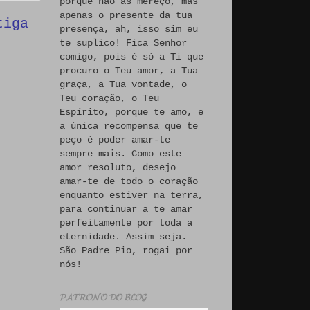
porque não às mereço, mas
apenas o presente da tua
tiga
presença, ah, isso sim eu
te suplico! Fica Senhor
comigo, pois é só a Ti que
procuro o Teu amor, a Tua
graça, a Tua vontade, o
Teu coração, o Teu
Espírito, porque te amo, e
a única recompensa que te
peço é poder amar-te
sempre mais. Como este
amor resoluto, desejo
amar-te de todo o coração
enquanto estiver na terra,
para continuar a te amar
perfeitamente por toda a
eternidade. Assim seja.
São Padre Pio, rogai por
nós!
𝓟𝓐𝓣𝓡𝓞𝓝𝓞 𝓓𝓞 𝓑𝓛𝓞𝓖