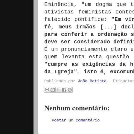
Eminência, "um dogma que 
ativistas feministas conte
falecido pontífice:
"Em vi
fé, meus irmãos [...] dec
para conferir a ordenação s
deve ser considerado defini
É um pronunciamento claro e
quem levanta esta questão
"cumpre as exigências da h
da Igreja". isto é, excomun
Publicada por
João Batista
Etiquet
Nenhum comentário:
Postar um comentário