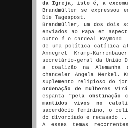
da Igreja, isto é, a excomu
Brandmüller se expressou e
Die Tagespost.
Brandmüller, um dos dois s
enviados ao Papa em aspect
outro é o cardeal Raymond L
de uma política católica a
Annegret Kramp-Karrenbau
secretário-geral da União D
a coalizão na Alemanha
chanceler Angela Merkel.
K
suplemento religioso do jo
ordenação de mulheres virá
espanta
"pela obstinação 
mantidos vivos no catoli
sacerdócio feminino, o celi
do divorciado e recasado ..
A esses temas recorrente