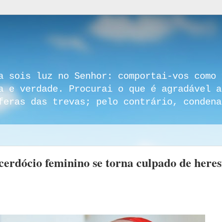
a sois luz no Senhor: comportai-vos como 
a e verdade. Procurai o que é agradável a
feras das trevas; pelo contrário, condena
erdócio feminino se torna culpado de heres