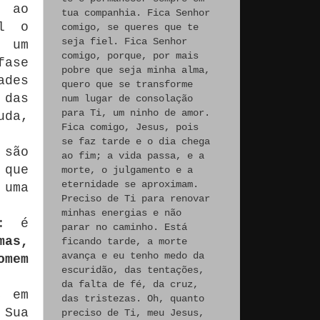
r ao
tua companhia. Fica Senhor
l o
comigo, se queres que te
seja fiel. Fica Senhor
é um
comigo, porque, por mais
fase
pobre que seja minha alma,
des
quero que se transforme
 das
num lugar de consolação
para Ti, um ninho de amor.
uda,
Fica comigo, Jesus, pois
se faz tarde e o dia chega
 são
ao fim; a vida passa, e a
 que
morte, o julgamento e a
eternidade se aproximam.
 uma
Preciso de Ti para renovar
minhas energias e não
a: é
parar no caminho. Está
mas,
ficando tarde, a morte
avança e eu tenho medo da
omem
escuridão, das tentações,
da falta de fé, da cruz,
, em
das tristezas. Oh, quanto
 Sua
preciso de Ti, meu Jesus,