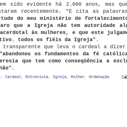
tem sido evidente há 2.000 anos, mas qu
staram recentemente. "
E cita as palavra
rtude do meu ministério de fortaleciment
laro que a Igreja não tem autoridade al
acerdotal às mulheres, e que este julgam
tivo. todos os fiéis da Igreja".
 transparente que leva o cardeal a dizer
"abandonou os fundamentos da fé católic
eresia que tem como conseqüência a excl
hão"
.
as:
Cardeal
,
Entrevista
,
Igreja
,
Mulher
,
Ordenação