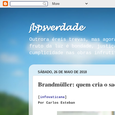
𝓳𝓫𝓹𝓼𝓿𝓮𝓻𝓭𝓪𝓭𝓮
Outrora éreis trevas, mas agor
fruto da luz é bondade, justiç
cumplicidade nas obras infrutí
SÁBADO, 26 DE MAIO DE 2018
Brandmüller: quem cria o sac
[
infovaticana
]
Por
Carlos Esteban