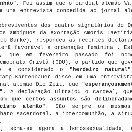
nhão"
.
Foi assim que o cardeal alemão Wa
m uma entrevista concedida ao jornal al
obreviventes dos quatro signatários do D
os ambíguos da exortação Amoris Laetiti
eo Burke), respondeu às recentes declara
lemã favorável à ordenação feminina .
Es
er, que em fevereiro passado foi nom
emocrata Cristã (CDU), o partido que gov
 e é considerado o
"herdeiro natural"
ramp-Karrenbauer disse em uma entrevist
rnal alemão Die Zeit, que
"esperançosamen
"
.
A declaração ultrajou o cardeal, qu
com que certos assuntos são deliberadam
cismo alemão"
.
São sempre os mesmo
bato sacerdotal, a intercomunhão, a situ
.
s, soma-se agora a homossexualidade, 