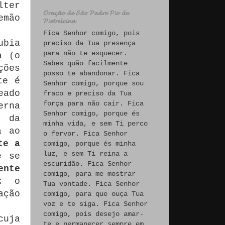
lter
𝓞𝓻𝓪𝓬̧𝓪̃𝓸 𝓭𝓮 𝓢𝓪̃𝓸 𝓟𝓪𝓭𝓻𝓮 𝓟𝓲𝓸 𝓭𝓮
emão
𝓟𝓲𝓮𝓽𝓻𝓮𝓵𝓬𝓲𝓷𝓪
Fica Senhor comigo, pois
ubia
preciso da Tua presença
para não te esquecer.
a (o
Sabes quão facilmente
ções
posso te abandonar. Fica
te é
Senhor comigo, porque sou
eado
fraco e preciso da Tua
força para não cair. Fica
erna
Senhor comigo, porque és
da
minha vida, e sem Ti perco
a ao
o fervor. Fica Senhor
te a
comigo, porque és minha
luz, e sem Ti reina a
e se
escuridão. Fica Senhor
ente
comigo, para me mostrar
s: o
Tua vontade. Fica Senhor
ação
comigo, para que ouça Tua
voz e te siga. Fica Senhor
comigo, pois desejo amar-
cuja
te e permanecer sempre em