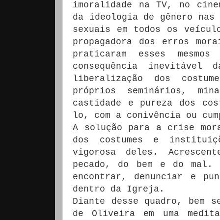
imoralidade na TV, no cine
da ideologia de gênero nas 
sexuais em todos os veícul
propagadora dos erros mora
praticaram esses mesmos
consequência inevitável 
liberalização dos costu
próprios seminários, mi
castidade e pureza dos cos
lo, com a conivência ou cum
A solução para a crise mor
dos costumes e instituiç
vigorosa deles. Acrescen
pecado, do bem e do mal. 
encontrar, denunciar e pu
dentro da Igreja.
Diante desse quadro, bem s
de Oliveira em uma medit