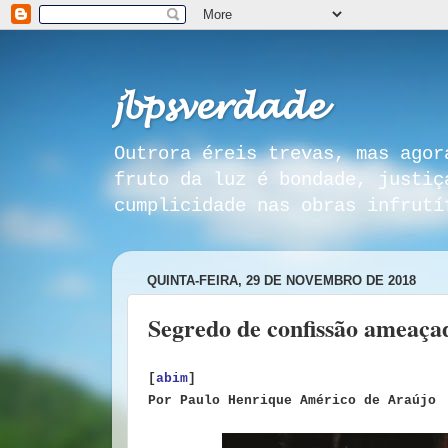
𝓳𝓫𝓹𝓼𝓿𝓮𝓻𝓭𝓪𝓭𝓮
Outrora éreis trevas, mas agor
fruto da luz é bondade, justiç
cumplicidade nas obras infrutí
QUINTA-FEIRA, 29 DE NOVEMBRO DE 2018
Segredo de confissão ameaça
[
abim
]
Por Paulo Henrique Américo de Araújo