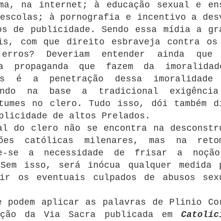
ma, na internet; à educação sexual e en
escolas; à pornografia e incentivo a des
os de publicidade. Sendo essa mídia a gr
is, com que direito esbraveja contra os
 erros? Deveriam entender ainda que
da propaganda que fazem da imoralida
mes é a penetração dessa imoralidade
nando na base a tradicional exigênci
tumes no clero. Tudo isso, dói também d
plicidade de altos Prelados.
al do clero não se encontra na desconstr
ões católicas milenares, mas na reto
te-se a necessidade de frisar a noçã
Sem isso, será inócua qualquer medida 
nir os eventuais culpados de abusos sex
e podem aplicar as palavras de Plinio Co
ação da Via Sacra publicada em
Catolic