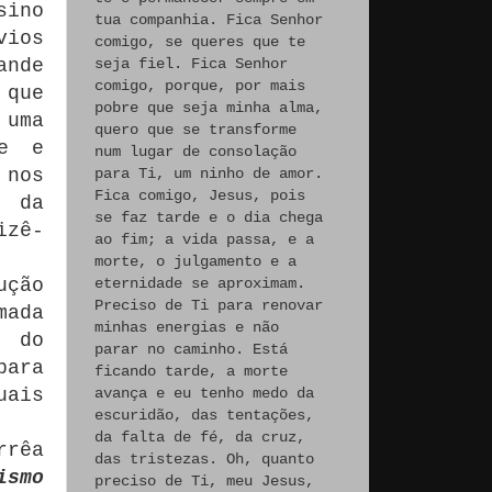
sino
tua companhia. Fica Senhor
vios
comigo, se queres que te
ande
seja fiel. Fica Senhor
comigo, porque, por mais
 que
pobre que seja minha alma,
 uma
quero que se transforme
de e
num lugar de consolação
 nos
para Ti, um ninho de amor.
Fica comigo, Jesus, pois
a da
se faz tarde e o dia chega
izê-
ao fim; a vida passa, e a
morte, o julgamento e a
ução
eternidade se aproximam.
Preciso de Ti para renovar
mada
minhas energias e não
o do
parar no caminho. Está
para
ficando tarde, a morte
uais
avança e eu tenho medo da
escuridão, das tentações,
da falta de fé, da cruz,
rrêa
das tristezas. Oh, quanto
ismo
preciso de Ti, meu Jesus,