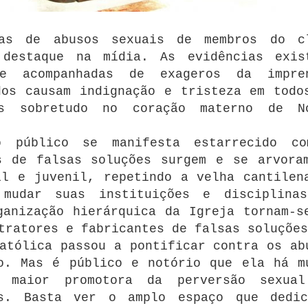
ias de abusos sexuais de membros do c
 destaque na mídia. As evidências exis
te acompanhadas de exageros da impre
dos causam indignação e tristeza em todo
as sobretudo no coração materno de N
o público se manifesta estarrecido c
s de falsas soluções surgem e se arvora
il e juvenil, repetindo a velha cantilen
mudar suas instituições e disciplina
ganização hierárquica da Igreja tornam-s
tratores e fabricantes de falsas soluções
atólica passou a pontificar contra os ab
o. Mas é público e notório que ela há m
 maior promotora da perversão sexua
os. Basta ver o amplo espaço que dedi