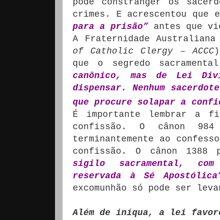
pode constranger os sacer
crimes. E acrescentou que 
para a prisão”
antes que vi
A Fraternidade Australiana
of Catholic Clergy – ACCC
)
que o segredo sacrament
canônico, mas de Lei Di
dispensar. Nenhum sacerdote
que procure solapar a confi
É importante lembrar a f
confissão. O cânon 984
terminantemente ao confesso
confissão. O cânon 1388
sigilo sacramental, co
reservada à Sé Apostólica
excomunhão só pode ser leva
Além de iníqua, a lei favor