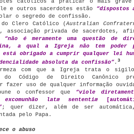
dotes católicos a praticar o mais grave
ele e outros sacerdotes estão
“dispostos 
olar o segredo de confissão.
 do Clero Católico (
Australian Confrater
, associação privada de sacerdotes, afi
al
“não é meramente uma questão de dir
vina, a qual a Igreja não tem poder 
 está obrigado a cumprir qualquer lei hu
3
dencialidade absoluta da confissão”
.
irmeza com que a Igreja trata o sigil
 do Código de Direito Canônico pro
r fazer uso de qualquer informação ouvid
 pune o confessor que
“viole diretamen
m excomunhão latæ sententiæ
[automát
”
; quer dizer, além de ser automática
ntada pelo Papa.
ece o abuso