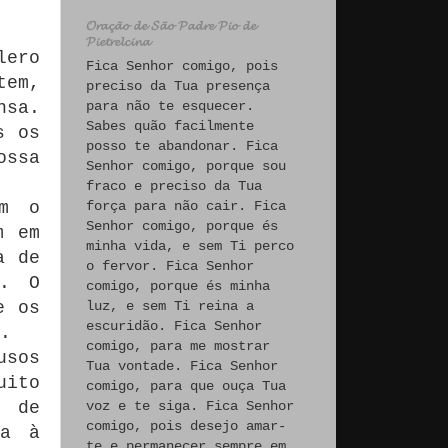
𝓞𝓻𝓪𝓬̧𝓪̃𝓸 𝓭𝓮 𝓢𝓪̃𝓸 𝓟𝓪𝓭𝓻𝓮 𝓟𝓲𝓸 𝓭𝓮
𝓟𝓲𝓮𝓽𝓻𝓮𝓵𝓬𝓲𝓷𝓪
lero
Fica Senhor comigo, pois
tem,
preciso da Tua presença
nsa.
para não te esquecer.
Sabes quão facilmente
s os
posso te abandonar. Fica
ossa
Senhor comigo, porque sou
fraco e preciso da Tua
om o
força para não cair. Fica
Senhor comigo, porque és
m em
minha vida, e sem Ti perco
a de
o fervor. Fica Senhor
s. O
comigo, porque és minha
e os
luz, e sem Ti reina a
escuridão. Fica Senhor
.
comigo, para me mostrar
usos
Tua vontade. Fica Senhor
uito
comigo, para que ouça Tua
l de
voz e te siga. Fica Senhor
comigo, pois desejo amar-
ca à
te e permanecer sempre em