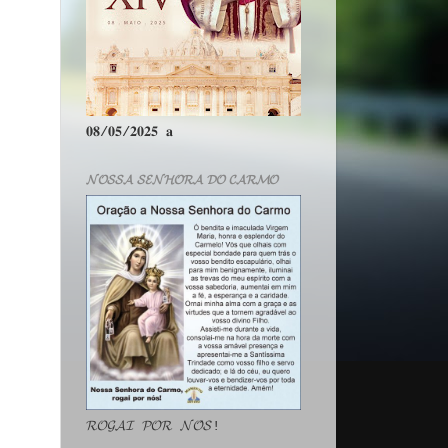
𝟎𝟖/𝟎𝟓/𝟐𝟎𝟐𝟓 𝐚
𝓝𝓞𝓢𝓢𝓐 𝓢𝓔𝓝𝓗𝓞𝓡𝓐 𝓓𝓞 𝓒𝓐𝓡𝓜𝓞
𝓡𝓞𝓖𝓐𝓘 𝓟𝓞𝓡 𝓝𝓞́𝓢!