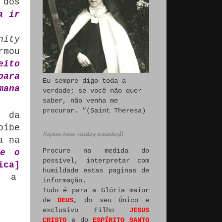
 dos
a ir
nity
rmou
eito
para
Eu sempre digo toda a
mana
verdade; se você não quer
saber, não venha me
procurar. ”(Saint Theresa)
o da
íbe
𝓢𝓮𝓳𝓪𝓶 𝓫𝓮𝓶 𝓿𝓲𝓷𝓭𝓸𝓼 𝓪𝓶𝓪𝓭𝓸𝓼!!
a na
Procure na medida do
te o
possível, interpretar com
ica]
humildade estas paginas de
, a
informação.
Tudo é para a Glória maior
de
DEUS
, do seu Único e
exclusivo Filho
JESUS
CRISTO
e do
ESPÍRITO SANTO