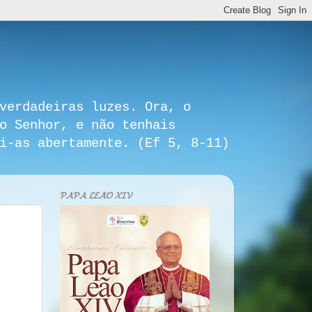
verdadeiras luzes. Ora, o
o Senhor, e não tenhais
i-as abertamente. (Ef 5, 8-11)
𝓟𝓐𝓟𝓐 𝓛𝓔𝓐̃𝓞 𝓧𝓘𝓥