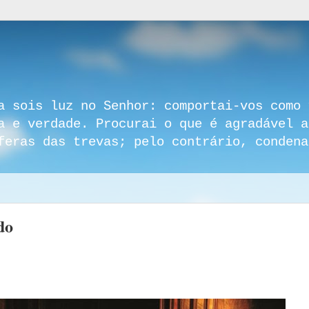
a sois luz no Senhor: comportai-vos como 
a e verdade. Procurai o que é agradável a
feras das trevas; pelo contrário, condena
do