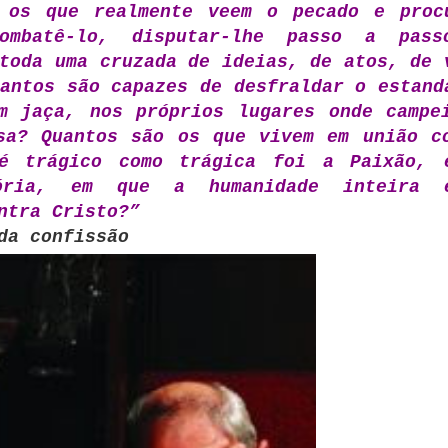
 os que realmente veem o pecado e proc
combatê-lo, disputar-lhe passo a pas
toda uma cruzada de ideias, de atos, de 
antos são capazes de desfraldar o estand
m jaça, nos próprios lugares onde campe
sa? Quantos são os que vivem em união c
é trágico como trágica foi a Paixão, 
ória, em que a humanidade inteira 
ntra Cristo?”
da confissão