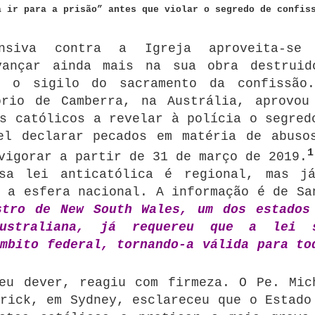
a ir para a prisão” antes que violar o segredo de confis
nsiva contra a Igreja aproveita-se
vançar ainda mais na sua obra destruid
r o sigilo do sacramento da confissão
ório de Camberra, na Austrália, aprovou
s católicos a revelar à polícia o segred
el declarar pecados em matéria de abuso
1
vigorar a partir de 31 de março de 2019.
sa lei anticatólica é regional, mas j
 a esfera nacional. A informação é de Sa
stro de New South Wales, um dos estados
australiana, já requereu que a lei 
mbito federal, tornando-a válida para to
eu dever, reagiu com firmeza. O Pe. Mic
rick, em Sydney, esclareceu que o Estado