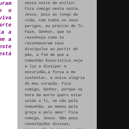
uram
nesta noite de exílio!
Fica comigo nesta noite,
so o
Jesus, pois ao longo da
viva
vida, com todos os seus
arte
perigos, eu preciso de Ti.
ia a
Faze, Senhor, que te
reconheça como te
om a
reconheceram teus
este
discípulos ao partir do
está
pão, a fim de que a
Comunhão Eucarística seja
a luz a dissipar a
escuridão,a força a me
sustentar, a única alegria
do meu coração. Fica
comigo, Senhor, porque na
hora da morte quero estar
unido a Ti, se não pela
Comunhão, ao menos pela
graça e pelo amor! Fica
comigo, Jesus. Não peço
consolações divinas,