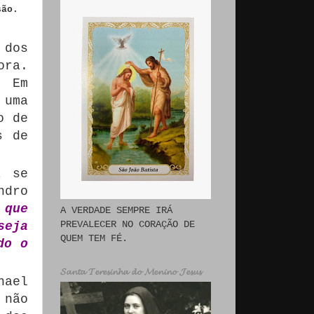
são.
 dos
ora.
. Em
 uma
o de
s de
á se
ndro
 que
A VERDADE SEMPRE IRÁ
PREVALECER NO CORAÇÃO DE
seja
QUEM TEM FÉ.
do o
𝓢𝓪𝓷𝓽𝓪 𝓣𝓮𝓻𝓮𝓼𝓲𝓷𝓱𝓪 𝓭𝓸 𝓜𝓮𝓷𝓲𝓷𝓸 𝓙𝓮𝓼𝓾𝓼
hael
 não