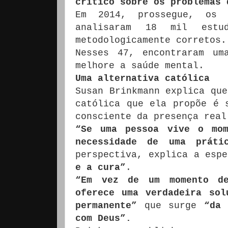
crítico sobre os problemas 
Em 2014, prossegue, os 
analisaram 18 mil estu
metodologicamente corretos.
Nesses 47, encontraram u
melhore a saúde mental.
Uma alternativa católica
Susan Brinkmann explica que
católica que ela propõe é 
consciente da presença real
“Se uma pessoa vive o mom
necessidade de uma práti
perspectiva, explica a esp
e a cura”
.
“Em vez de um momento de
oferece uma verdadeira sol
permanente”
que surge
“da 
com Deus”.