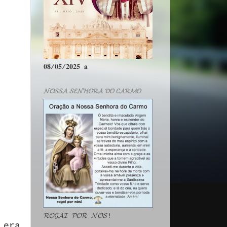
𝟎𝟖/𝟎𝟓/𝟐𝟎𝟐𝟓 𝐚
𝓝𝓞𝓢𝓢𝓐 𝓢𝓔𝓝𝓗𝓞𝓡𝓐 𝓓𝓞 𝓒𝓐𝓡𝓜𝓞
𝓡𝓞𝓖𝓐𝓘 𝓟𝓞𝓡 𝓝𝓞́𝓢!
 era