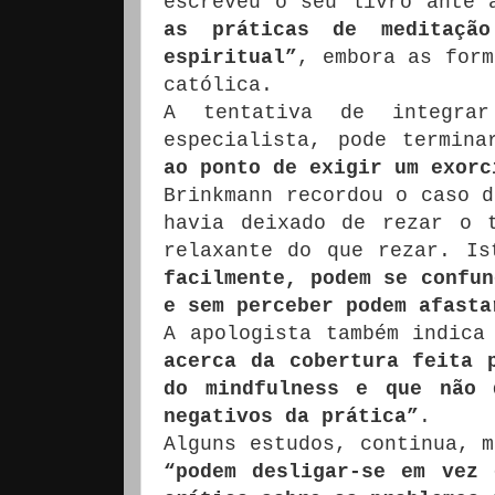
escreveu o seu livro ante
as práticas de meditaçã
espiritual”
, embora as form
católica.
A tentativa de integr
especialista, pode termin
ao ponto de exigir um exorc
Brinkmann recordou o caso d
havia deixado de rezar o 
relaxante do que rezar. I
facilmente, podem se confun
e sem perceber podem afasta
A apologista também indic
acerca da cobertura feita 
do mindfulness e que não 
negativos da prática”
.
Alguns estudos, continua, m
“podem desligar-se em vez 