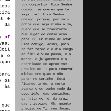
tua companhia. Fica Senhor
anos
comigo, se queres que te
tica
seja fiel. Fica Senhor
as e
comigo, porque, por mais
e da
pobre que seja minha alma,
quero que se transforme
num lugar de consolação
s of
para Ti, um ninho de amor.
vas.
Fica comigo, Jesus, pois
útil
se faz tarde e o dia chega
ao fim; a vida passa, e a
 e o
morte, o julgamento e a
ação
eternidade se aproximam.
Preciso de Ti para renovar
para
minhas energias e não
parar no caminho. Está
e os
ficando tarde, a morte
e às
avança e eu tenho medo da
escuridão, das tentações,
da falta de fé, da cruz,
das tristezas. Oh, quanto
 que
preciso de Ti, meu Jesus,