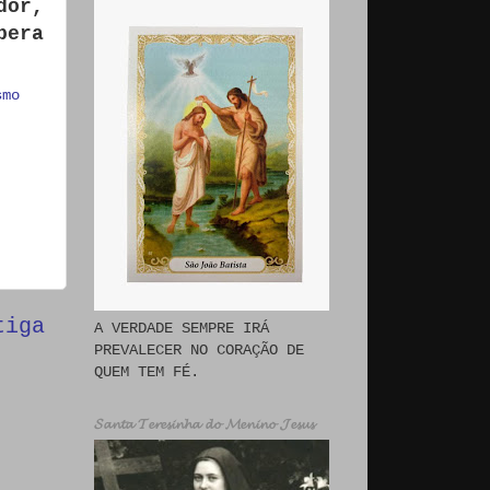
dor,
pera
smo
tiga
A VERDADE SEMPRE IRÁ
PREVALECER NO CORAÇÃO DE
QUEM TEM FÉ.
𝓢𝓪𝓷𝓽𝓪 𝓣𝓮𝓻𝓮𝓼𝓲𝓷𝓱𝓪 𝓭𝓸 𝓜𝓮𝓷𝓲𝓷𝓸 𝓙𝓮𝓼𝓾𝓼