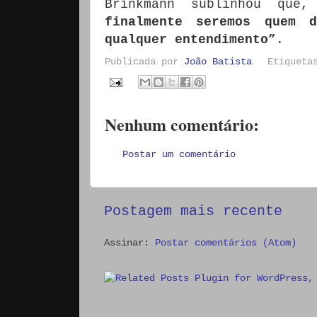
Brinkmann sublinhou que
finalmente seremos quem 
qualquer entendimento”
.
Publicada por
João Batista
Etiquet
Nenhum comentário:
Postar um comentário
Postagem mais recente
Assinar:
Postar comentários (Atom)