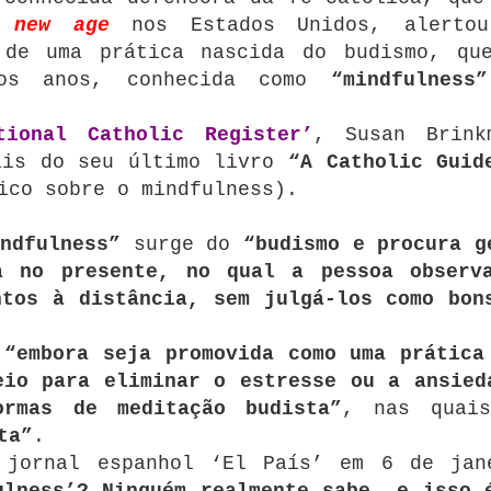
o
new age
nos Estados Unidos, alerto
 de uma prática nascida do budismo, qu
mos anos, conhecida como
“mindfulness”
tional Catholic Register’
, Susan Brink
ais do seu último livro
“A Catholic Guid
ico sobre o mindfulness).
ndfulness”
surge do
“budismo e procura g
a no presente, no qual a pessoa observ
ntos à distância, sem julgá-los como bon
,
“embora seja promovida como uma prática
eio para eliminar o estresse ou a ansied
ormas de meditação budista”
, nas qua
ta”
.
 jornal espanhol ‘El País’ em 6 de jan
ulness’? Ninguém realmente sabe, e isso 