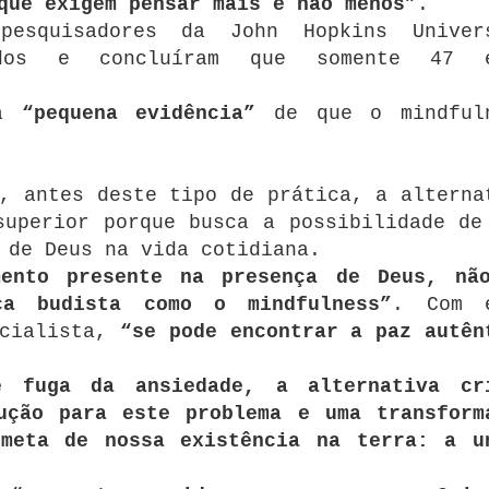
que exigem pensar mais e não menos”
.
pesquisadores da John Hopkins Univer
dos e concluíram que somente 47 e
ma
“pequena evidência”
de que o mindful
, antes deste tipo de prática, a alterna
superior porque busca a possibilidade de
 de Deus na vida cotidiana.
ento presente na presença de Deus, nã
ca budista como o mindfulness”
. Com 
ecialista,
“se pode encontrar a paz autên
 fuga da ansiedade, a alternativa cr
ução para este problema e uma transform
meta de nossa existência na terra: a u