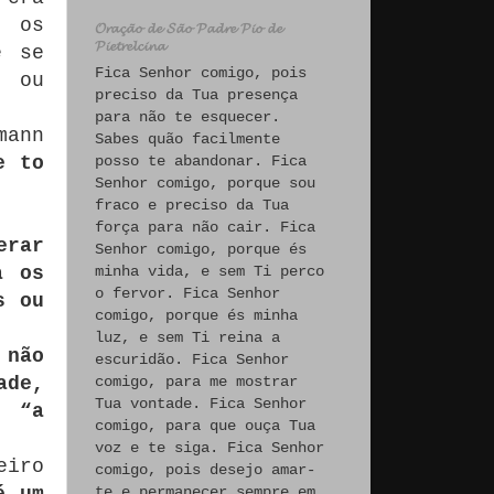
u os
𝓞𝓻𝓪𝓬̧𝓪̃𝓸 𝓭𝓮 𝓢𝓪̃𝓸 𝓟𝓪𝓭𝓻𝓮 𝓟𝓲𝓸 𝓭𝓮
𝓟𝓲𝓮𝓽𝓻𝓮𝓵𝓬𝓲𝓷𝓪
e se
Fica Senhor comigo, pois
ou
preciso da Tua presença
para não te esquecer.
mann
Sabes quão facilmente
e to
posso te abandonar. Fica
Senhor comigo, porque sou
fraco e preciso da Tua
força para não cair. Fica
erar
Senhor comigo, porque és
a os
minha vida, e sem Ti perco
o fervor. Fica Senhor
s ou
comigo, porque és minha
luz, e sem Ti reina a
 não
escuridão. Fica Senhor
ade,
comigo, para me mostrar
Tua vontade. Fica Senhor
is
“a
comigo, para que ouça Tua
voz e te siga. Fica Senhor
eiro
comigo, pois desejo amar-
é um
te e permanecer sempre em