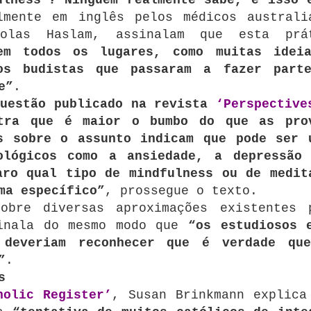
lmente em inglês pelos médicos australi
olas Haslam, assinalam que esta prá
em todos os lugares, como muitas idei
os budistas que passaram a fazer part
e”
.
questão publicado na revista
‘Perspective
ra que é maior o bumbo do que as pro
s sobre o assunto indicam que pode ser 
ológicos como a ansiedade, a depressão
aro qual tipo de mindfulness ou de medit
ma específico”
, prossegue o texto.
obre diversas aproximações existentes 
sinala do mesmo modo que
“os estudiosos 
 deveriam reconhecer que é verdade qu
”
.
s
holic Register’
, Susan Brinkmann explica