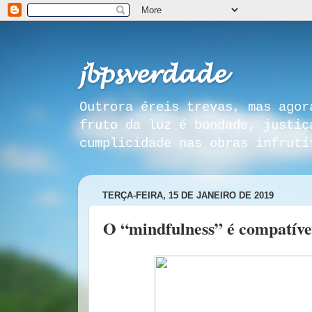
𝓳𝓫𝓹𝓼𝓿𝓮𝓻𝓭𝓪𝓭𝓮
Outrora éreis trevas, mas agor
fruto da luz é bondade, justiç
cumplicidade nas obras infrutí
TERÇA-FEIRA, 15 DE JANEIRO DE 2019
O “mindfulness” é compatível