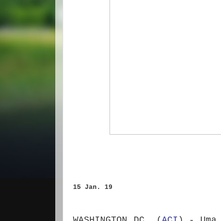
15 Jan. 19
WASHINGTON DC, (
ACI
).- Uma