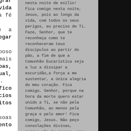
grar
nesta noite de exílio!
vida
Fica comigo nesta noite,
a fé
Jesus, pois ao longo da
vida, com todos os seus
perigos, eu preciso de Ti.
e a
Faze, Senhor, que te
egar
reconheça como te
reconheceram teus
discípulos ao partir do
poso
pão, a fim de que a
mais
Comunhão Eucarística seja
oas,
a luz a dissipar a
ual,
escuridão,a força a me
sustentar, a única alegria
.
do meu coração. Fica
fico
comigo, Senhor, porque na
cios
hora da morte quero estar
itos
unido a Ti, se não pela
Comunhão, ao menos pela
graça e pelo amor! Fica
soas
comigo, Jesus. Não peço
ento
consolações divinas,