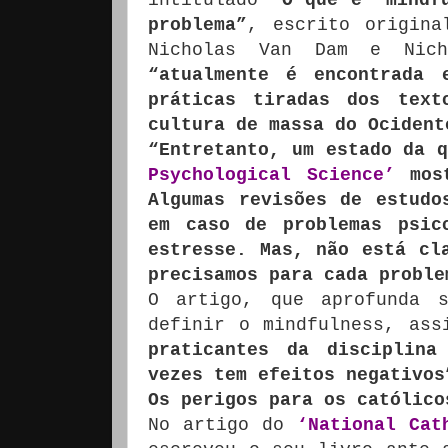
problema”
, escrito origina
Nicholas Van Dam e Nich
“atualmente é encontrada 
práticas tiradas dos text
cultura de massa do Ocident
“Entretanto, um estado da 
Psychological Science’
most
Algumas revisões de estudo
em caso de problemas psic
estresse. Mas, não está cl
precisamos para cada proble
O artigo, que aprofunda s
definir o mindfulness, as
praticantes da disciplina
vezes tem efeitos negativos
Os perigos para os católico
No artigo do
‘National Cat