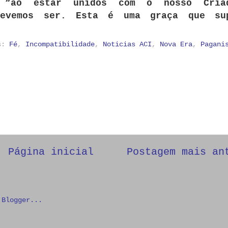
,
“ao estar unidos com o nosso Cria
devemos ser. Esta é uma graça que su
as:
Fé
,
Incompatibilidade
,
Noticias ACI
,
Nova Era
,
Pagani
Página inicial
Postagem mais an