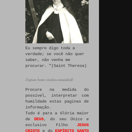
Eu sempre digo toda a
verdade; se você não quer
saber, não venha me
procurar. ”(Saint Theresa)
𝓢𝓮𝓳𝓪𝓶 𝓫𝓮𝓶 𝓿𝓲𝓷𝓭𝓸𝓼 𝓪𝓶𝓪𝓭𝓸𝓼!!
Procure na medida do
possível, interpretar com
humildade estas paginas de
informação.
Tudo é para a Glória maior
de
DEUS
, do seu Único e
exclusivo Filho
JESUS
CRISTO
e do
ESPÍRITO SANTO