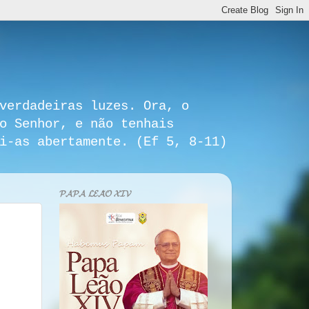
verdadeiras luzes. Ora, o
o Senhor, e não tenhais
i-as abertamente. (Ef 5, 8-11)
𝓟𝓐𝓟𝓐 𝓛𝓔𝓐̃𝓞 𝓧𝓘𝓥