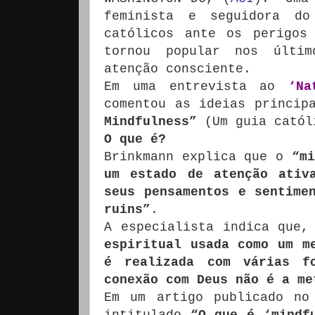
feminista e seguidora d
católicos ante os perigos
tornou popular nos últi
atenção consciente.
Em uma entrevista ao
‘Na
comentou as ideias princip
Mindfulness”
(Um guia catól
O que é?
Brinkmann explica que o
“mi
um estado de atenção ativ
seus pensamentos e sentime
ruins”
.
A especialista indica que
espiritual usada como um m
é realizada com várias f
conexão com Deus não é a me
Em um artigo publicado no
intitulado
“O que é ‘mindf