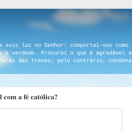
a sois luz no Senhor: comportai-vos como 
a e verdade. Procurai o que é agradável a
feras das trevas; pelo contrário, condena
 com a fé católica?