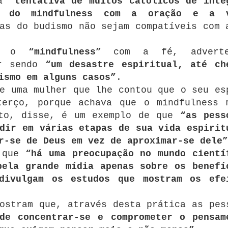
 a
“tentativa de muitos católicos de inte
o do mindfulness com a oração e a 
as do budismo não sejam compatíveis com 
ar o
“mindfulness”
com a fé, advert
ar sendo
“um desastre espiritual, até ch
ismo em alguns casos”
.
e uma mulher que lhe contou que o seu es
terço, porque achava que o mindfulness 
sto, disse, é um exemplo de que
“as pess
dir em várias etapas de sua vida espirit
r-se de Deus em vez de aproximar-se dele”
a que
“há uma preocupação no mundo cientí
pela grande mídia apenas sobre os benefí
divulgam os estudos que mostram os efe
ostram que, através desta prática as pes
de concentrar-se e comprometer o pensam