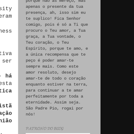
porque não às mereço, mas
apenas o presente da tua
sity
presença, ah, isso sim eu
ram
te suplico! Fica Senhor
comigo, pois é só a Ti que
ness
procuro o Teu amor, a Tua
graça, a Tua vontade, o
Teu coração, o Teu
Espírito, porque te amo, e
tiva
a única recompensa que te
 ser
peço é poder amar-te
sempre mais. Como este
amor resoluto, desejo
o há
amar-te de todo o coração
esta
enquanto estiver na terra,
tica
para continuar a te amar
perfeitamente por toda a
eternidade. Assim seja.
istã
São Padre Pio, rogai por
ação
nós!
nião
𝓟𝓐𝓣𝓡𝓞𝓝𝓞 𝓓𝓞 𝓑𝓛𝓞𝓖