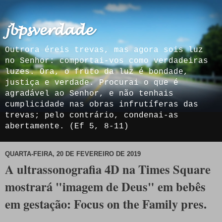
𝓳𝓫𝓹𝓼𝓿𝓮𝓻𝓭𝓪𝓭𝓮
Outrora éreis trevas, mas agora sois luz
no Senhor: comportai-vos como verdadeiras
luzes. Ora, o fruto da luz é bondade,
justiça e verdade. Procurai o que é
agradável ao Senhor, e não tenhais
cumplicidade nas obras infrutíferas das
trevas; pelo contrário, condenai-as
abertamente. (Ef 5, 8-11)
QUARTA-FEIRA, 20 DE FEVEREIRO DE 2019
A ultrassonografia 4D na Times Square
mostrará "imagem de Deus" em bebês
em gestação: Focus on the Family pres.