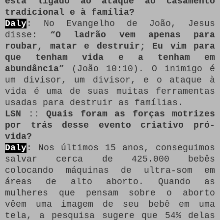
está ligado ao ataque ao casamento
tradicional e à família?
Daly
: No Evangelho de João, Jesus
disse:
“O ladrão vem apenas para
roubar, matar e destruir;
Eu vim para
que tenham vida e a tenham em
abundância”
(João 10:10).
O inimigo é
um divisor, um divisor, e o ataque à
vida é uma de suas muitas ferramentas
usadas para destruir as famílias.
LSN :: Quais foram as forças motrizes
por trás desse evento criativo pró-
vida?
Daly
: Nos últimos 15 anos, conseguimos
salvar cerca de 425.000 bebês
colocando máquinas de ultra-som em
áreas de alto aborto.
Quando as
mulheres que pensam sobre o aborto
vêem uma imagem de seu bebê em uma
tela, a pesquisa sugere que 54% delas