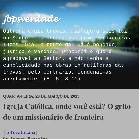
𝓳𝓫𝓹𝓼𝓿𝓮𝓻𝓭𝓪𝓭𝓮
Outrora éreis trevas, mas agora sois luz
no Senhor: comportai-vos como verdadeiras
luzes. Ora, o fruto da luz é bondade,
justiça e verdade. Procurai o que é
agradável ao Senhor, e não tenhais
cumplicidade nas obras infrutíferas das
trevas; pelo contrário, condenai-as
abertamente. (Ef 5, 8-11)
QUARTA-FEIRA, 20 DE MARÇO DE 2019
Igreja Católica, onde você está? O grito
de um missionário de fronteira
[
infovaticana
]