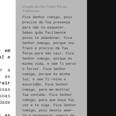
𝓞𝓻𝓪𝓬̧𝓪̃𝓸 𝓭𝓮 𝓢𝓪̃𝓸 𝓟𝓪𝓭𝓻𝓮 𝓟𝓲𝓸 𝓭𝓮
𝓟𝓲𝓮𝓽𝓻𝓮𝓵𝓬𝓲𝓷𝓪
Fica Senhor comigo, pois
preciso da Tua presença
para não te esquecer.
Sabes quão facilmente
posso te abandonar. Fica
Senhor comigo, porque sou
fraco e preciso da Tua
o em
força para não cair. Fica
al e
Senhor comigo, porque és
minha vida, e sem Ti perco
o fervor. Fica Senhor
ar a
comigo, porque és minha
o as
luz, e sem Ti reina a
rair
escuridão. Fica Senhor
ssas
comigo, para me mostrar
Tua vontade. Fica Senhor
soas
comigo, para que ouça Tua
dade
voz e te siga. Fica Senhor
comigo, pois desejo amar-
e as
te e permanecer sempre em