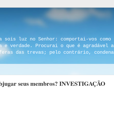
a sois luz no Senhor: comportai-vos como 
a e verdade. Procurai o que é agradável a
feras das trevas; pelo contrário, condena
subjugar seus membros? INVESTIGAÇÃO