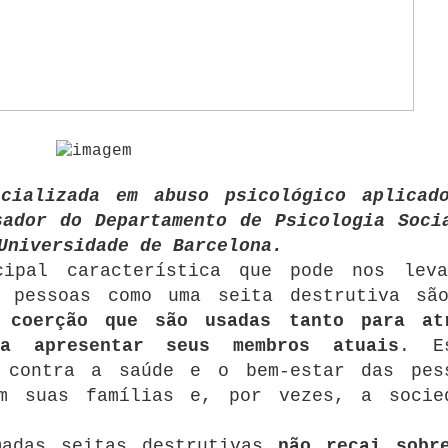
ecializada em abuso psicológico aplicad
sador do Departamento de Psicologia Soci
Universidade de Barcelona.
cipal característica que pode nos lev
 pessoas como uma seita destrutiva sã
 coerção que são usadas tanto para at
a apresentar seus membros atuais
.
E
 contra a saúde e o bem-estar das pes
ém suas famílias e, por vezes, a socie
madas seitas destrutivas
não recai sobr