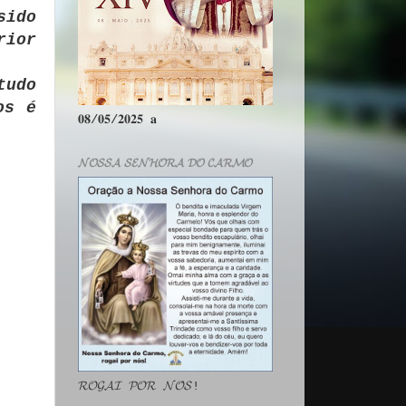
sido
rior
tudo
os é
𝟎𝟖/𝟎𝟓/𝟐𝟎𝟐𝟓 𝐚
𝓝𝓞𝓢𝓢𝓐 𝓢𝓔𝓝𝓗𝓞𝓡𝓐 𝓓𝓞 𝓒𝓐𝓡𝓜𝓞
𝓡𝓞𝓖𝓐𝓘 𝓟𝓞𝓡 𝓝𝓞́𝓢!