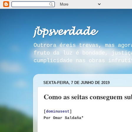
𝓳𝓫𝓹𝓼𝓿𝓮𝓻𝓭𝓪𝓭𝓮
Outrora éreis trevas, mas agor
fruto da luz é bondade, justiç
cumplicidade nas obras infrutí
SEXTA-FEIRA, 7 DE JUNHO DE 2019
Como as seitas conseguem 
[
dominusest
]
Por
Omar Saldaña*