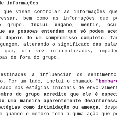
de informações
s que visam controlar as informações qu
cessar, bem como as informações que p
o grupo.
Inclui engano, mentir, ocu
ue as pessoas entendam que só podem ace
a depois de um compromisso completo
.
Ta
guagem, alterando o significado das pala
s que, uma vez internalizados, imped
oas de fora do grupo.
destinadas a influenciar os sentiment
o.
Por um lado, inclui o chamado
"bombar
sado nos estágios iniciais de envolvimen
embro do grupo acredite que ele é espec
de uma maneira aparentemente desinteress
ratégias como intimidação ou ameaça
, desp
e quando o membro toma alguma ação que p