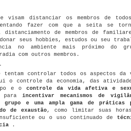
ue visam distanciar os membros de todo
tentando fazer com que a seita se tor
i distanciamento de membros de familiar
donar seus hobbies, estudos ou seu traba
ncia no ambiente mais próximo do gr
radia com outros membros.
l
e tentam controlar todos os aspectos da 
ui o controle da economia, das atividad
empo e o
controle da vida afetiva e sex
as para
incentivar mecanismos de vigilâ
o grupo e uma ampla gama de práticas 
do de exaustão
, como limitar suas hora
insuficiente ou o uso continuado de
técn
cia
.