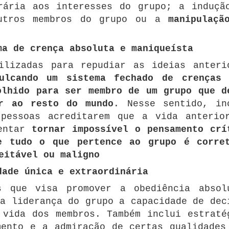
rária aos interesses do grupo;
a induçã
outros membros do grupo ou a
manipulaçã
ma de crença absoluta e maniqueísta
ilizadas para repudiar as ideias anteri
culcando um sistema fechado de crenças
olhido para ser membro de um grupo que d
r ao resto do mundo
.
Nesse sentido, in
 pessoas acreditarem que a vida anterio
tentar
tornar impossível o pensamento crí
e tudo o que pertence ao grupo é corre
eitável ou maligno
dade única e extraordinária
s que visa promover a obediência absol
a liderança do grupo a capacidade de dec
 vida dos membros.
Também inclui estraté
mento e a admiração de certas qualidades