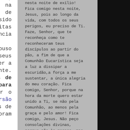
nesta noite de exílio!
s na
Fica comigo nesta noite,
r de
Jesus, pois ao longo da
sido
vida, com todos os seus
perigos, eu preciso de Ti.
itas
Faze, Senhor, que te
ncia
reconheça como te
reconheceram teus
buso
discípulos ao partir do
pão, a fim de que a
seus
Comunhão Eucarística seja
er a
a luz a dissipar a
nte.
escuridão,a força a me
s de
sustentar, a única alegria
do meu coração. Fica
para
comigo, Senhor, porque na
ar o
hora da morte quero estar
rsão
unido a Ti, se não pela
s de
Comunhão, ao menos pela
graça e pelo amor! Fica
oram
comigo, Jesus. Não peço
consolações divinas,