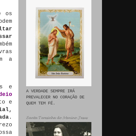
e os
odem
ltar
ssar
mbém
vras
em a
os e
A VERDADE SEMPRE IRÁ
deio
PREVALECER NO CORAÇÃO DE
to e
QUEM TEM FÉ.
ial,
ada
.
𝓢𝓪𝓷𝓽𝓪 𝓣𝓮𝓻𝓮𝓼𝓲𝓷𝓱𝓪 𝓭𝓸 𝓜𝓮𝓷𝓲𝓷𝓸 𝓙𝓮𝓼𝓾𝓼
rezo
ossa