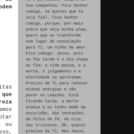
tua companhia. Fica Senhor
odem
comigo, se queres que te
seja fiel. Fica Senhor
comigo, porque, por mais
pobre que seja minha alma,
quero que se transforme
num lugar de consolação
para Ti, um ninho de amor.
Fica comigo, Jesus, pois
se faz tarde e o dia chega
ao fim; a vida passa, e a
morte, o julgamento e a
eternidade se aproximam.
Preciso de Ti para renovar
itas
minhas energias e não
 que
parar no caminho. Está
ficando tarde, a morte
reza
avança e eu tenho medo da
amos
escuridão, das tentações,
otar
da falta de fé, da cruz,
, ou
das tristezas. Oh, quanto
preciso de Ti, meu Jesus,
sso,