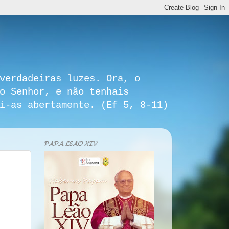
verdadeiras luzes. Ora, o
o Senhor, e não tenhais
i-as abertamente. (Ef 5, 8-11)
𝓟𝓐𝓟𝓐 𝓛𝓔𝓐̃𝓞 𝓧𝓘𝓥