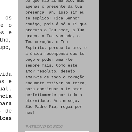
porque não às mereço, mas
apenas o presente da tua
presença, ah, isso sim eu
s os
te suplico! Fica Senhor
comigo, pois é só a Ti que
ne o
procuro o Teu amor, a Tua
es e
graça, a Tua vontade, o
lho,
Teu coração, o Teu
upo,
Espírito, porque te amo, e
a única recompensa que te
peço é poder amar-te
sempre mais. Como este
amor resoluto, desejo
vida
amar-te de todo o coração
es e
enquanto estiver na terra,
ual
.
para continuar a te amar
perfeitamente por toda a
ncia
eternidade. Assim seja.
para
São Padre Pio, rogai por
s de
nós!
icas
𝓟𝓐𝓣𝓡𝓞𝓝𝓞 𝓓𝓞 𝓑𝓛𝓞𝓖