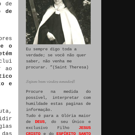
o de
o de
ores
 e o
Eu sempre digo toda a
etém
verdade; se você não quer
clui
saber, não venha me
procurar. ”(Saint Theresa)
r ao
tico
𝓢𝓮𝓳𝓪𝓶 𝓫𝓮𝓶 𝓿𝓲𝓷𝓭𝓸𝓼 𝓪𝓶𝓪𝓭𝓸𝓼!!
to e
Procure na medida do
possível, interpretar com
humildade estas paginas de
informação.
uta,
Tudo é para a Glória maior
idir
de
DEUS
, do seu Único e
gias
exclusivo Filho
JESUS
 das
CRISTO
e do
ESPÍRITO SANTO