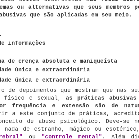
emas ou alternativas que seus membros p
abusivas que são aplicadas em seu meio
.
l
de informações
ma de crença absoluta e maniqueísta
dade única e extraordinária
dade única e extraordinária
ro de depoimentos que mostram que nas se
o físico e sexual,
as práticas abusivas
or frequência e extensão são de natu
rir a este conjunto de práticas, acredit
onceito de abuso psicológico.
Deve-se n
m nada de estranho, mágico ou esotérico
rebral"
ou
"controle mental"
.
Além di