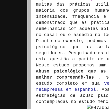
muitas das práticas util
maioria dos grupos huma
intensidade, frequência e 
demonstrado que as prátic
semelhanças com aquelas apl
no casal ou o assédio no lo
Diante do exposto, podemos 
psicológico que as sei
seguidores.
Pesquisadores 
esta questão a partir de u
Neste estudo propomos um
abuso psicológico que as 
melhor compreendê-las
.
N
estudo completo em sua
v
reimpressa em espanhol
.
Ab
estratégias de abuso psic
contempladas no estudo menc