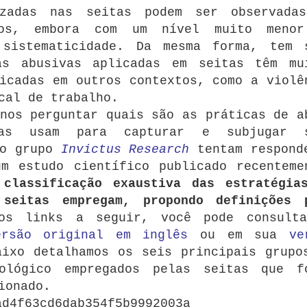
izadas nas seitas podem ser observada
nos, embora com um nível muito meno
sistematicidade.
Da mesma forma, tem 
as abusivas aplicadas em seitas têm mu
icadas em outros contextos, como a violê
cal de trabalho.
nos perguntar quais são as práticas de a
tas usam para capturar e subjugar 
do grupo
Invictus Research
tentam respond
m estudo científico publicado recenteme
a
classificação exaustiva das estratégia
seitas empregam, propondo definições 
os links a seguir, você pode consult
ersão original em inglês
ou em sua
ve
aixo detalhamos os seis principais grupo
ológico empregados pelas seitas que f
ionado.