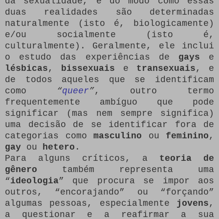
da sexualidade, e do modo como essas
duas realidades são determinadas
naturalmente (isto é, biologicamente)
e/ou socialmente (isto é,
culturalmente). Geralmente, ele inclui
o estudo das experiências de
gays
e
lésbicas
,
bissexuais
e
transexuais
, e
de todos aqueles que se identificam
como
“
queer
”
, outro termo
frequentemente ambíguo que pode
significar (mas nem sempre significa)
uma decisão de se identificar fora de
categorias como
masculino
ou
feminino
,
gay
ou
hetero
.
Para alguns críticos, a
teoria de
gênero
também representa uma
“
ideologia
” que procura se impor aos
outros, “encorajando” ou “forçando”
algumas pessoas, especialmente
jovens
,
a questionar e a reafirmar a sua