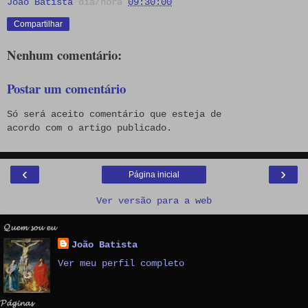
João Batista
dia/hora
09:30:00
Compartilhar
Nenhum comentário:
Postar um comentário
Só será aceito comentário que esteja de
acordo com o artigo publicado.
‹
›
Página inicial
Ver versão para a web
𝓠𝓾𝓮𝓶 𝓼𝓸𝓾 𝓮𝓾
João Batista
Ver meu perfil completo
𝓟𝓪́𝓰𝓲𝓷𝓪𝓼