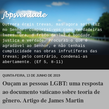
𝓳𝓫𝓹𝓼𝓿𝓮𝓻𝓭𝓪𝓭𝓮
Outrora éreis trevas, mas agora sois luz
no Senhor: comportai-vos como verdadeiras
luzes. Ora, o fruto da luz é bondade,
justiça e verdade. Procurai o que é
agradável ao Senhor, e não tenhais
cumplicidade nas obras infrutíferas das
trevas; pelo contrário, condenai-as
abertamente. (Ef 5, 8-11)
QUINTA-FEIRA, 13 DE JUNHO DE 2019
Ouçam as pessoas LGBT: uma resposta
ao documento vaticano sobre teoria de
gênero. Artigo de James Martin