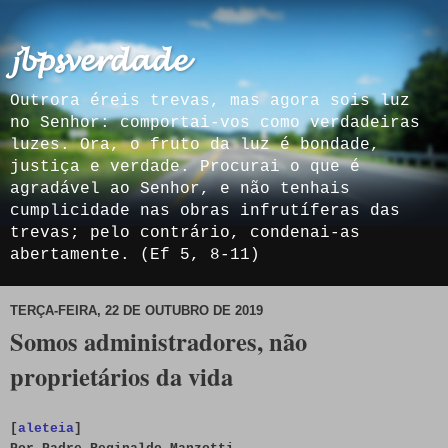
𝓳𝓫𝓹𝓼𝓿𝓮𝓻𝓭𝓪𝓭𝓮
Outrora éreis trevas, mas agora sois luz
no Senhor: comportai-vos como verdadeiras
luzes. Ora, o fruto da luz é bondade,
justiça e verdade. Procurai o que é
agradável ao Senhor, e não tenhais
cumplicidade nas obras infrutíferas das
trevas; pelo contrário, condenai-as
abertamente. (Ef 5, 8-11)
TERÇA-FEIRA, 22 DE OUTUBRO DE 2019
Somos administradores, não
proprietários da vida
[
aleteia
]