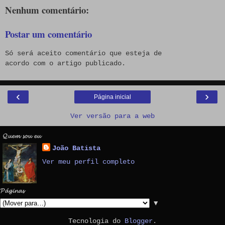
Nenhum comentário:
Postar um comentário
Só será aceito comentário que esteja de
acordo com o artigo publicado.
‹
›
Página inicial
Ver versão para a web
𝓠𝓾𝓮𝓶 𝓼𝓸𝓾 𝓮𝓾
João Batista
Ver meu perfil completo
𝓟𝓪́𝓰𝓲𝓷𝓪𝓼
▼
Tecnologia do
Blogger
.