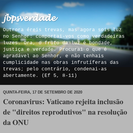
𝓳𝓫𝓹𝓼𝓿𝓮𝓻𝓭𝓪𝓭𝓮
Outrora éreis trevas, mas agora sois luz
no Senhor: comportai-vos como verdadeiras
luzes. Ora, o fruto da luz é bondade,
justiça e verdade. Procurai o que é
agradável ao Senhor, e não tenhais
cumplicidade nas obras infrutíferas das
trevas; pelo contrário, condenai-as
abertamente. (Ef 5, 8-11)
QUINTA-FEIRA, 17 DE SETEMBRO DE 2020
Coronavirus: Vaticano rejeita inclusão
de "direitos reprodutivos" na resolução
da ONU