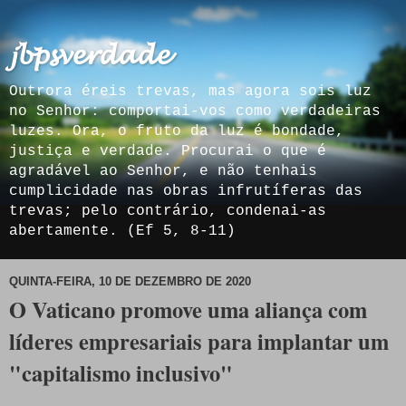
𝓳𝓫𝓹𝓼𝓿𝓮𝓻𝓭𝓪𝓭𝓮
Outrora éreis trevas, mas agora sois luz
no Senhor: comportai-vos como verdadeiras
luzes. Ora, o fruto da luz é bondade,
justiça e verdade. Procurai o que é
agradável ao Senhor, e não tenhais
cumplicidade nas obras infrutíferas das
trevas; pelo contrário, condenai-as
abertamente. (Ef 5, 8-11)
QUINTA-FEIRA, 10 DE DEZEMBRO DE 2020
O Vaticano promove uma aliança com
líderes empresariais para implantar um
"capitalismo inclusivo"