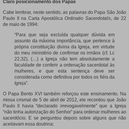
Claro posicionamento dos Papas
Cabe lembrar, neste sentido, as palavras do Papa São João
Paulo II na Carta Apostólica
Ordinatio Sacerdotalis
, de 22
de maio de 1994:
“Para que seja excluída qualquer dúvida em
assunto da máxima importância, que pertence à
própria constituição divina da Igreja, em virtude
do meu ministério de confirmar os irmãos (cf. Lc
22,32), (…) a Igreja não tem absolutamente a
faculdade de conferir a ordenação sacerdotal às
mulheres, e que esta sentença deve ser
considerada como definitiva por todos os fiéis da
Igreja”.
O Papa Bento XVI também reforçou este ensinamento. Na
missa crismal de 5 de abril de 2012, ele recordou que João
Paulo II havia “declarado irrevogavelmente” que a Igreja
“não tinha autorização do Senhor” para ordenar mulheres ao
sacerdócio. E se perguntou depois sobre alguns que não
aceitavam essa doutrina: