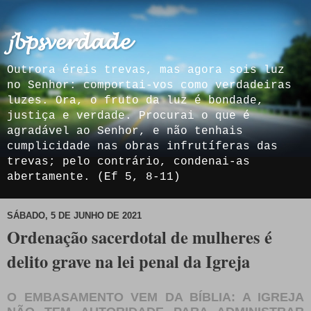
𝓳𝓫𝓹𝓼𝓿𝓮𝓻𝓭𝓪𝓭𝓮
Outrora éreis trevas, mas agora sois luz
no Senhor: comportai-vos como verdadeiras
luzes. Ora, o fruto da luz é bondade,
justiça e verdade. Procurai o que é
agradável ao Senhor, e não tenhais
cumplicidade nas obras infrutíferas das
trevas; pelo contrário, condenai-as
abertamente. (Ef 5, 8-11)
SÁBADO, 5 DE JUNHO DE 2021
Ordenação sacerdotal de mulheres é
delito grave na lei penal da Igreja
O EMBASAMENTO VEM DA BÍBLIA: A IGREJA