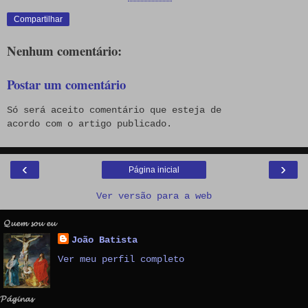
Compartilhar
Nenhum comentário:
Postar um comentário
Só será aceito comentário que esteja de
acordo com o artigo publicado.
‹
›
Página inicial
Ver versão para a web
𝓠𝓾𝓮𝓶 𝓼𝓸𝓾 𝓮𝓾
João Batista
Ver meu perfil completo
𝓟𝓪́𝓰𝓲𝓷𝓪𝓼