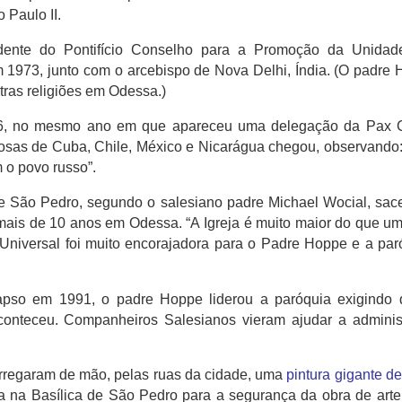
o Paulo II.
idente do Pontifício Conselho para a Promoção da Unidad
 1973, junto com o arcebispo de Nova Delhi, Índia.
(O padre 
ras religiões em Odessa.)
86, no mesmo ano em que apareceu uma delegação da Pax Ch
iosas de Cuba, Chile, México e Nicarágua chegou, observando
m o povo russo”.
 de São Pedro, segundo o salesiano padre Michael Wocial, sac
 mais de 10 anos em Odessa.
“A Igreja é muito maior do que um
Universal foi muito encorajadora para o Padre Hoppe e a par
.
pso em 1991, o padre Hoppe liderou a paróquia exigindo 
aconteceu.
Companheiros Salesianos vieram ajudar a adminis
arregaram de mão, pelas ruas da cidade, uma
pintura gigante d
 na Basílica de São Pedro para a segurança da obra de art