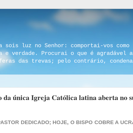
a sois luz no Senhor: comportai-vos como 
a e verdade. Procurai o que é agradável a
feras das trevas; pelo contrário, condena
da única Igreja Católica latina aberta no s
PASTOR DEDICADO;
HOJE, O BISPO COBRE A UCR