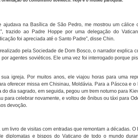
 a orientação do comunismo soviético.
Hoje é o museu paroquial.
e ajudava na Basílica de São Pedro, me mostrou um cálice
sa”, trazido ao Padre Hoppe por uma delegação do Vatica
icação foi apreciada até o Santo Padre”, disse Chin.
 realizado pela Sociedade de Dom Bosco, o narrador explica 
 por agentes soviéticos.
Ele uma vez foi interrogado porque pi
sua igreja.
Por muitos anos, ele viajou horas para uma rep
para oferecer missa em Chisinau, Moldávia.
Para a Páscoa e o 
 do dia sagrado, em seguida, pegou um trem noturno para Kie
u para celebrar novamente, e voltou de ônibus ou táxi para Od
osos devoção.
 um livro de visitas com entradas que remontam a décadas.
O 
de diplomatas e bispos do Vaticano de todo o mundo duran