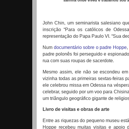
salinha onde viveu e trabalhou sob
John Chin, um seminarista salesiano qu
inscrição “Para os católicos de Odes
representação do Papa Paulo VI.
“Sua ded
Num
documentário sobre o padre Hoppe
,
padre polonês foi perseguido e espionado
rua com suas roupas de sacerdote.
Mesmo assim, ele não se escondeu em 
vizinha todas as primeiras sextas-feiras 
ele celebrou missa em Odessa na véspera
celebrar, seguido por um voo para Chisina
um triângulo geográfico gigante de religi
Livro de visitas e obras de arte
Entre as riquezas do pequeno museu está
Hoppe recebeu muitas visitas e apoio 