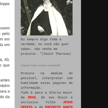
Hoppe
jovem
e pelo
vam em
Eu sempre digo toda a
verdade; se você não quer
ida em
saber, não venha me
procurar. ”(Saint Theresa)
t, 40,
ro que
𝓢𝓮𝓳𝓪𝓶 𝓫𝓮𝓶 𝓿𝓲𝓷𝓭𝓸𝓼 𝓪𝓶𝓪𝓭𝓸𝓼!!
Procure na medida do
possível, interpretar com
antes
humildade estas paginas de
ambém
informação.
para a
Tudo é para a Glória maior
udo da
de
DEUS
, do seu Único e
exclusivo Filho
JESUS
CRISTO
e do
ESPÍRITO SANTO