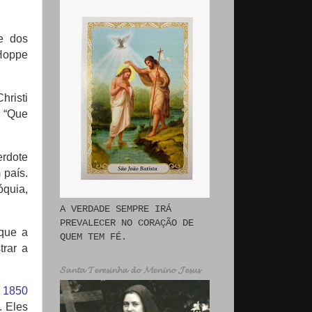
e dos
Hoppe
risti
: “Que
erdote
 país.
óquia,
A VERDADE SEMPRE IRÁ
PREVALECER NO CORAÇÃO DE
que a
QUEM TEM FÉ.
trar a
𝓢𝓪𝓷𝓽𝓪 𝓣𝓮𝓻𝓮𝓼𝓲𝓷𝓱𝓪 𝓭𝓸 𝓜𝓮𝓷𝓲𝓷𝓸 𝓙𝓮𝓼𝓾𝓼
e 1850
e.
Eles