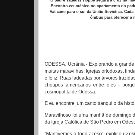
O padre Tadeusz Hoppe segura a cruz na mão 
Encontro ecumênico no apartamento do pad
Vaticano para o sul da União Soviética.
Cada 
ônibus para oferecer a 
ODESSA, Ucrânia - Explorando a grande c
muitas maravilhas.
Igrejas ortodoxas, lin
e feliz.
Ruas ladeadas por árvores trazida
choupos americanos entre eles - porqu
cosmopolita de Odessa.
E eu encontrei um canto tranquilo da histó
Maravilhoso foi uma manhã de domingo de
da Igreja Católica de São Pedro em Odess
“Mantivemos o fogo aceso”, explicou Zos