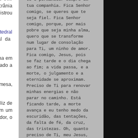
crânia
tua companhia. Fica Senhor
comigo, se queres que te
istrou
seja fiel. Fica Senhor
comigo, porque, por mais
pobre que seja minha alma,
tedral
quero que se transforme
l da
num lugar de consolação
para Ti, um ninho de amor.
Fica comigo, Jesus, pois
ha em
se faz tarde e o dia chega
iado a
ao fim; a vida passa, e a
morte, o julgamento e a
eternidade se aproximam.
mesa,
Preciso de Ti para renovar
minhas energias e não
parar no caminho. Está
liz de
ficando tarde, a morte
om um
avança e eu tenho medo da
escuridão, das tentações,
dor, o
da falta de fé, da cruz,
das tristezas. Oh, quanto
preciso de Ti, meu Jesus,