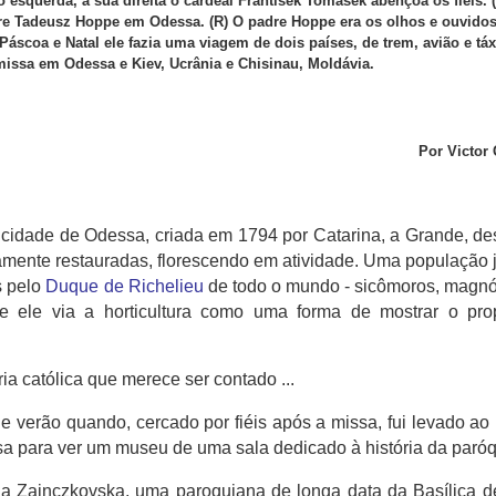
esquerda, à sua direita o cardeal František Tomášek abençoa os fiéis.
re Tadeusz Hoppe em Odessa.
(R) O padre Hoppe era os olhos e ouvido
Páscoa e Natal ele fazia uma viagem de dois países, de trem, avião e táx
missa em Odessa e Kiev, Ucrânia e Chisinau, Moldávia.
Por Victor
idade de Odessa, criada em 1794 por Catarina, a Grande, de
damente restauradas, florescendo em atividade.
Uma população 
s pelo
Duque de Richelieu
de todo o mundo - sicômoros, magnó
e ele via a horticultura como uma forma de mostrar o pro
ria católica que merece ser contado ...
 verão quando, cercado por fiéis após a missa, fui levado ao
a para ver um museu de uma sala dedicado à história da paróq
ia Zainczkovska, uma paroquiana de longa data da Basílica 