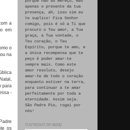
porque não às mereço, mas
apenas o presente da tua
presença, ah, isso sim eu
te suplico! Fica Senhor
 com a
comigo, pois é só a Ti que
no em
procuro o Teu amor, a Tua
graça, a Tua vontade, o
Teu coração, o Teu
Espírito, porque te amo, e
como o
a única recompensa que te
sou na
peço é poder amar-te
sempre mais. Como este
amor resoluto, desejo
ública
amar-te de todo o coração
Natal,
enquanto estiver na terra,
v para
para continuar a te amar
essa -
perfeitamente por toda a
eternidade. Assim seja.
São Padre Pio, rogai por
nós!
Padre
𝓟𝓐𝓣𝓡𝓞𝓝𝓞 𝓓𝓞 𝓑𝓛𝓞𝓖
te os