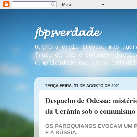
𝓳𝓫𝓹𝓼𝓿𝓮𝓻𝓭𝓪𝓭𝓮
Outrora éreis trevas, mas agor
fruto da luz é bondade, justiç
cumplicidade nas obras infrutí
TERÇA-FEIRA, 31 DE AGOSTO DE 2021
Despacho de Odessa: mistério 
da Ucrânia sob o comunismo
OS PAROQUIANOS EVOCAM UM 
E A RÚSSIA.