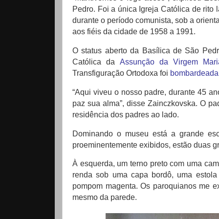
Pedro.
Foi a única Igreja Católica de rito
durante o período comunista, sob a orie
aos fiéis da cidade de 1958 a 1991.
O status aberto da Basílica de São Ped
Católica da
Assunção da Virgem Mari
Transfiguração Ortodoxa foi
bombardeada
“Aqui viveu o nosso padre, durante 45 a
paz sua alma”, disse Zainczkovska.
O pa
residência dos padres ao lado.
Dominando o museu está a grande esc
proeminentemente exibidos, estão duas 
À esquerda, um terno preto com uma camisa
renda sob uma capa bordô, uma estola 
pompom magenta.
Os paroquianos me exp
mesmo da parede.