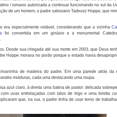
 latino / romano autorizada a continuar funcionando no sul da U
ntação de um homem, o padre salesiano Tadeusz Hoppe, que min
ro era especialmente notável, considerando que a vizinha
Ca
a
foi convertida em um ginásio e a monumental Catedra
.
nos.
Desde sua chegada até sua morte em 2003, que Deus ten
dre Hoppe morava no porão porque o estado havia desapropr
rivaninha de madeira do padre.
Em uma parede atrás da 
grandes molduras, cada uma destacando uma roupa.
 azul claro, à direita uma batina de pastor: delicada sobrepe
com uvas entrelaçadas com talos de trigo e uma biretta c
licaram que, na rua, o padre tinha de usar terno de trabalha