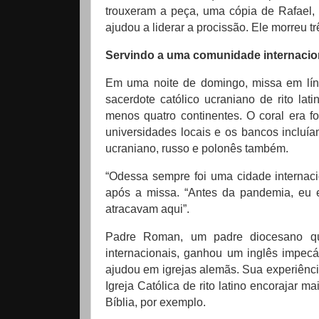
trouxeram a peça, uma cópia de Rafael, 
ajudou a liderar a procissão.
Ele morreu t
Servindo a uma comunidade internacio
Em uma noite de domingo, missa em lín
sacerdote católico ucraniano de rito l
menos quatro continentes.
O coral era f
universidades locais e os bancos incluíam
ucraniano, russo e polonês também.
“Odessa sempre foi uma cidade internaci
após a missa. “Antes da pandemia, eu e
atracavam aqui”.
Padre Roman, um padre diocesano que
internacionais, ganhou um inglês impec
ajudou em igrejas alemãs.
Sua experiênci
Igreja Católica de rito latino encorajar
Bíblia, por exemplo.