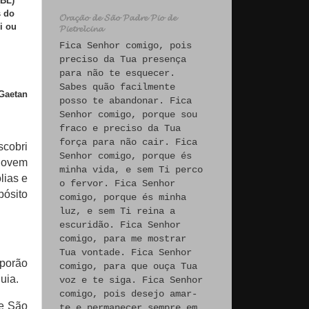
(BL)
s do
𝓞𝓻𝓪𝓬̧𝓪̃𝓸 𝓭𝓮 𝓢𝓪̃𝓸 𝓟𝓪𝓭𝓻𝓮 𝓟𝓲𝓸 𝓭𝓮
i ou
𝓟𝓲𝓮𝓽𝓻𝓮𝓵𝓬𝓲𝓷𝓪
Fica Senhor comigo, pois
preciso da Tua presença
para não te esquecer.
Sabes quão facilmente
 Gaetan
posso te abandonar. Fica
Senhor comigo, porque sou
fraco e preciso da Tua
força para não cair. Fica
scobri
Senhor comigo, porque és
jovem
minha vida, e sem Ti perco
lias e
o fervor. Fica Senhor
pósito
comigo, porque és minha
luz, e sem Ti reina a
escuridão. Fica Senhor
comigo, para me mostrar
Tua vontade. Fica Senhor
 porão
comigo, para que ouça Tua
uia.
voz e te siga. Fica Senhor
comigo, pois desejo amar-
de São
te e permanecer sempre em