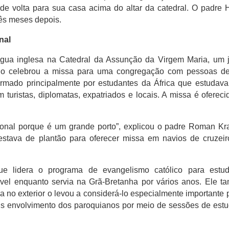
de volta para sua casa acima do altar da catedral.
O padre 
rês meses depois.
nal
gua inglesa na Catedral da Assunção da Virgem Maria, um 
atino celebrou a missa para uma congregação com pessoas d
ormado principalmente por estudantes da África que estuda
 turistas, diplomatas, expatriados e locais.
A missa é oferec
onal porque é um grande porto”, explicou o padre Roman Kra
stava de plantão para oferecer missa em navios de cruzei
 lidera o programa de evangelismo católico para estud
ável enquanto servia na Grã-Bretanha por vários anos.
Ele t
a no exterior o levou a considerá-lo especialmente importante 
 mais envolvimento dos paroquianos por meio de sessões de est