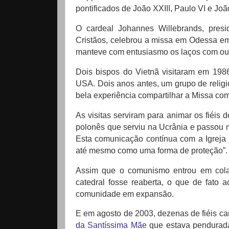
pontificados de João XXIII, Paulo VI e Joã
O cardeal Johannes Willebrands, pres
Cristãos, celebrou a missa em Odessa em
manteve com entusiasmo os laços com out
Dois bispos do Vietnã visitaram em 19
USA.
Dois anos antes, um grupo de relig
bela experiência compartilhar a Missa co
As visitas serviram para animar os fiéis
polonês que serviu na Ucrânia e passou
Esta comunicação contínua com a Igreja 
até mesmo como uma forma de proteção”
Assim que o comunismo entrou em cola
catedral fosse reaberta, o que de fato 
comunidade em expansão.
E em agosto de 2003, dezenas de fiéis c
da Santíssima Mãe
que estava pendurada