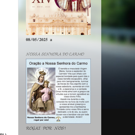
𝟎𝟖/𝟎𝟓/𝟐𝟎𝟐𝟓 𝐚
𝓝𝓞𝓢𝓢𝓐 𝓢𝓔𝓝𝓗𝓞𝓡𝓐 𝓓𝓞 𝓒𝓐𝓡𝓜𝓞
𝓡𝓞𝓖𝓐𝓘 𝓟𝓞𝓡 𝓝𝓞́𝓢!