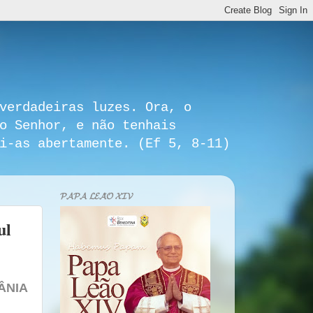
verdadeiras luzes. Ora, o
o Senhor, e não tenhais
i-as abertamente. (Ef 5, 8-11)
𝓟𝓐𝓟𝓐 𝓛𝓔𝓐̃𝓞 𝓧𝓘𝓥
ul
ÂNIA