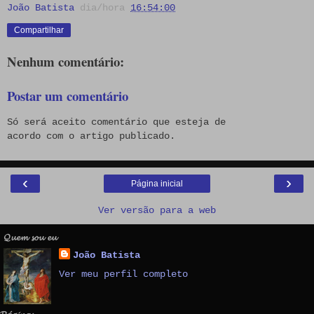
João Batista
dia/hora
16:54:00
Compartilhar
Nenhum comentário:
Postar um comentário
Só será aceito comentário que esteja de
acordo com o artigo publicado.
‹
›
Página inicial
Ver versão para a web
𝓠𝓾𝓮𝓶 𝓼𝓸𝓾 𝓮𝓾
João Batista
Ver meu perfil completo