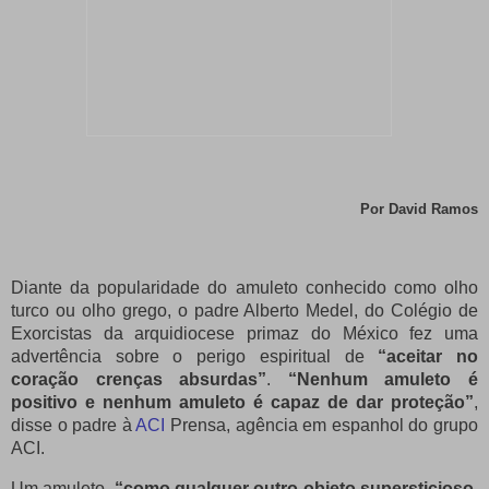
Por David Ramos
Diante da popularidade do amuleto conhecido como olho
turco ou olho grego, o padre Alberto Medel, do Colégio de
Exorcistas da arquidiocese primaz do México fez uma
advertência sobre o perigo espiritual de
“aceitar no
coração crenças absurdas”
.
“Nenhum amuleto é
positivo e nenhum amuleto é capaz de dar proteção”
,
disse o padre à
ACI
Prensa, agência em espanhol do grupo
ACI.
Um amuleto,
“como qualquer outro objeto supersticioso,