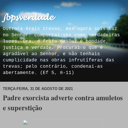
𝓳𝓫𝓹𝓼𝓿𝓮𝓻𝓭𝓪𝓭𝓮
Outrora éreis trevas, mas agora sois luz
no Senhor: comportai-vos como verdadeiras
luzes. Ora, o fruto da luz é bondade,
justiça e verdade. Procurai o que é
agradável ao Senhor, e não tenhais
cumplicidade nas obras infrutíferas das
trevas; pelo contrário, condenai-as
abertamente. (Ef 5, 8-11)
TERÇA-FEIRA, 31 DE AGOSTO DE 2021
Padre exorcista adverte contra amuletos
e superstição