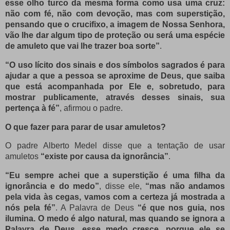
esse olho turco da mesma forma como usa uma cruz:
não com fé, não com devoção, mas com superstição,
pensando que o crucifixo, a imagem de Nossa Senhora,
vão lhe dar algum tipo de proteção ou será uma espécie
de amuleto que vai lhe trazer boa sorte”
.
“O uso lícito dos sinais e dos símbolos sagrados é para
ajudar a que a pessoa se aproxime de Deus, que saiba
que está acompanhada por Ele e, sobretudo, para
mostrar publicamente, através desses sinais, sua
pertença à fé”
, afirmou o padre.
O que fazer para parar de usar amuletos?
O padre Alberto Medel disse que a tentação de usar
amuletos
“existe por causa da ignorância”
.
“Eu sempre achei que a superstição é uma filha da
ignorância e do medo”
, disse ele,
“mas não andamos
pela vida às cegas, vamos com a certeza já mostrada a
nós pela fé”
. A Palavra de Deus
“é que nos guia, nos
ilumina. O medo é algo natural, mas quando se ignora a
Palavra de Deus, esse medo cresce, porque ele se