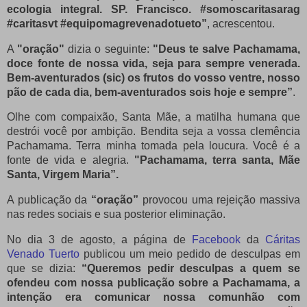
ecologia integral.
SP.
Francisco.
#somoscaritasarag
#caritasvt #equipomagrevenadotueto”
, acrescentou.
A
"oração"
dizia o seguinte:
"Deus te salve Pachamama,
doce fonte de nossa vida, seja para sempre venerada.
Bem-aventurados (sic) os frutos do vosso ventre, nosso
pão de cada dia, bem-aventurados sois hoje e sempre”
.
Olhe com compaixão, Santa Mãe, a matilha humana que
destrói você por ambição.
Bendita seja a vossa clemência
Pachamama.
Terra minha tomada pela loucura.
Você é a
fonte de vida e alegria.
"Pachamama, terra santa, Mãe
Santa, Virgem Maria”.
A publicação da
“oração”
provocou uma rejeição massiva
nas redes sociais e sua posterior eliminação.
No dia 3 de agosto, a página de
Facebook
da
Cáritas
Venado Tuerto
publicou um meio pedido de desculpas em
que se dizia:
“Queremos pedir desculpas a quem se
ofendeu com nossa publicação sobre a Pachamama, a
intenção era comunicar nossa comunhão com