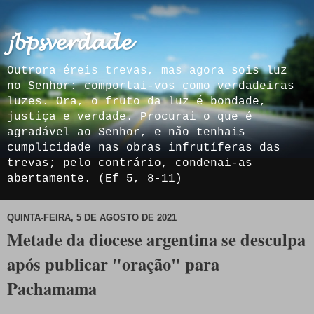
𝓳𝓫𝓹𝓼𝓿𝓮𝓻𝓭𝓪𝓭𝓮
Outrora éreis trevas, mas agora sois luz
no Senhor: comportai-vos como verdadeiras
luzes. Ora, o fruto da luz é bondade,
justiça e verdade. Procurai o que é
agradável ao Senhor, e não tenhais
cumplicidade nas obras infrutíferas das
trevas; pelo contrário, condenai-as
abertamente. (Ef 5, 8-11)
QUINTA-FEIRA, 5 DE AGOSTO DE 2021
Metade da diocese argentina se desculpa
após publicar "oração" para
Pachamama