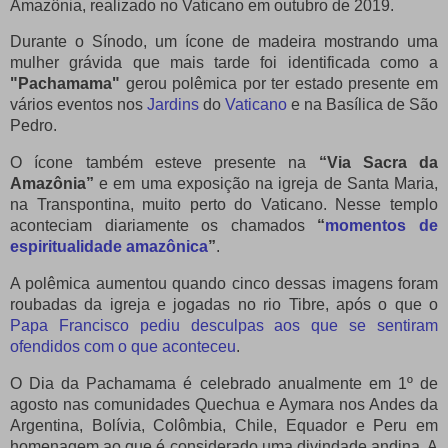
Amazônia, realizado no Vaticano em outubro de 2019.
Durante o Sínodo, um ícone de madeira mostrando uma
mulher grávida que mais tarde foi identificada como a
"Pachamama"
gerou polêmica por ter estado presente em
vários eventos nos
Jardins
do
Vaticano
e na Basílica de São
Pedro.
O ícone também esteve presente na
“Via Sacra da
Amazônia”
e em uma exposição na igreja de Santa Maria,
na Transpontina, muito perto do Vaticano.
Nesse templo
aconteciam diariamente os chamados
“
momentos de
espiritualidade amazônica
”
.
A polêmica aumentou quando cinco dessas imagens foram
roubadas da igreja e jogadas no rio Tibre, após o que o
Papa Francisco pediu desculpas aos que se sentiram
ofendidos com o que aconteceu
.
O Dia da Pachamama é celebrado anualmente em 1º de
agosto nas comunidades Quechua e Aymara nos Andes da
Argentina, Bolívia, Colômbia, Chile, Equador e Peru em
homenagem ao que é considerado uma divindade andina. A