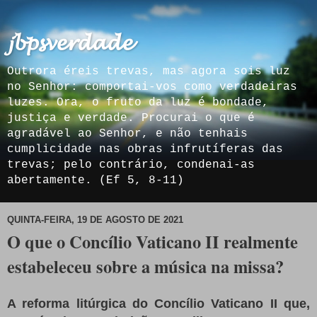
𝓳𝓫𝓹𝓼𝓿𝓮𝓻𝓭𝓪𝓭𝓮
Outrora éreis trevas, mas agora sois luz
no Senhor: comportai-vos como verdadeiras
luzes. Ora, o fruto da luz é bondade,
justiça e verdade. Procurai o que é
agradável ao Senhor, e não tenhais
cumplicidade nas obras infrutíferas das
trevas; pelo contrário, condenai-as
abertamente. (Ef 5, 8-11)
QUINTA-FEIRA, 19 DE AGOSTO DE 2021
O que o Concílio Vaticano II realmente
estabeleceu sobre a música na missa?
A reforma litúrgica do Concílio Vaticano II que,