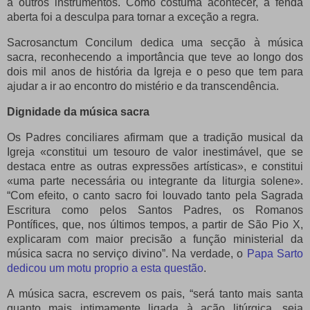
a outros instrumentos.
Como costuma acontecer, a fenda
aberta foi a desculpa para tornar a exceção a regra.
Sacrosanctum Concilum dedica uma secção à música
sacra, reconhecendo a importância que teve ao longo dos
dois mil anos de história da Igreja e o peso que tem para
ajudar a ir ao encontro do mistério e da transcendência.
Dignidade da música sacra
Os Padres conciliares afirmam que a tradição musical da
Igreja «constitui um tesouro de valor inestimável, que se
destaca entre as outras expressões artísticas», e constitui
«uma parte necessária ou integrante da liturgia solene».
“Com efeito, o canto sacro foi louvado tanto pela Sagrada
Escritura como pelos Santos Padres, os Romanos
Pontífices, que, nos últimos tempos, a partir de São Pio X,
explicaram com maior precisão a função ministerial da
música sacra no serviço divino”. Na verdade, o
Papa Sarto
dedicou um motu proprio a esta questão
.
A música sacra, escrevem os pais, “será tanto mais santa
quanto mais intimamente ligada à ação litúrgica, seja