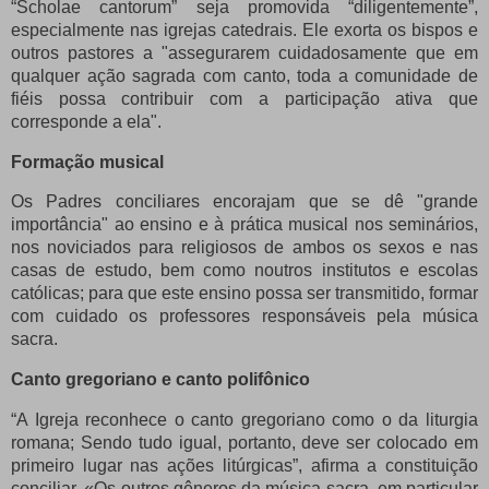
“Scholae cantorum” seja promovida “diligentemente”,
especialmente nas igrejas catedrais.
Ele exorta os bispos e
outros pastores a "assegurarem cuidadosamente que em
qualquer ação sagrada com canto, toda a comunidade de
fiéis possa contribuir com a participação ativa que
corresponde a ela".
Formação musical
Os Padres conciliares encorajam que se dê "grande
importância" ao ensino e à prática musical nos seminários,
nos noviciados para religiosos de ambos os sexos e nas
casas de estudo, bem como noutros institutos e escolas
católicas;
para que este ensino possa ser transmitido, formar
com cuidado os professores responsáveis ​​pela música
sacra.
Canto gregoriano e canto polifônico
“A Igreja reconhece o canto gregoriano como o da liturgia
romana;
Sendo tudo igual, portanto, deve ser colocado em
primeiro lugar nas ações litúrgicas”, afirma a constituição
conciliar.
«Os outros gêneros da música sacra, em particular