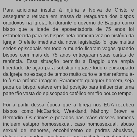
Para adicionar insulto à injúria à Noiva de Cristo e
assegurar a retirada em massa da retaguarda dos bispos
ortodoxos na Igreja, foi durante o governo de Baggio como
bispo que a idade de aposentadoria de 75 anos foi
estabelecida para os bispos pela primeira vez no história da
Igreja.
O efeito imediato da nova legislação foi que muitas
sedes episcopais em todo o mundo ficaram vagas quando
bispos com mais de 75 anos entregaram suas cartas de
renúncia.
Essa situação permitiu a Baggio uma ampla
liberdade de ação para substituir quase todo o episcopado
da Igreja no espaço de tempo muito curto e tentar reformulá-
lo à sua própria imagem.
Raramente qualquer homem, seja
papa ou bispo, esteve em tal posição para influenciar uma
parte tão vasta do episcopado católico em tão pouco tempo.
Foi a partir dessa época que a Igreja nos EUA recebeu
bispos como McCarrick, Weakland, Mahony, Brown e
Bernadin.
Os crimes e pecados nas mãos desses homens
incluem estupro homossexual, caso homossexual, abuso
sexual de menores, encobrimento de padres abusivos,
defesa de padres mulheres, um militante pisoteando a