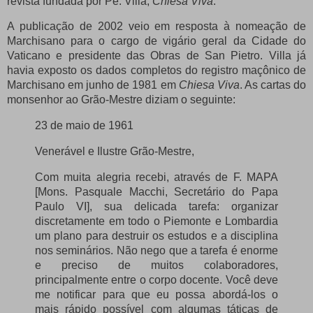
revista fundada por Pe.
Villa,
Chiesa Viva
.
A publicação de 2002 veio em resposta à nomeação de
Marchisano para o cargo de vigário geral da Cidade do
Vaticano e presidente das Obras de San Pietro.
Villa já
havia exposto os dados completos do registro maçônico de
Marchisano em junho de 1981 em
Chiesa Viva
.
As cartas do
monsenhor ao Grão-Mestre diziam o seguinte:
23 de maio de 1961
Venerável e Ilustre Grão-Mestre,
Com muita alegria recebi, através de F. MAPA
[Mons.
Pasquale Macchi, Secretário do Papa
Paulo VI], sua delicada tarefa: organizar
discretamente em todo o Piemonte e Lombardia
um plano para destruir os estudos e a disciplina
nos seminários.
Não nego que a tarefa é enorme
e preciso de muitos colaboradores,
principalmente entre o corpo docente.
Você deve
me notificar para que eu possa abordá-los o
mais rápido possível com algumas táticas de