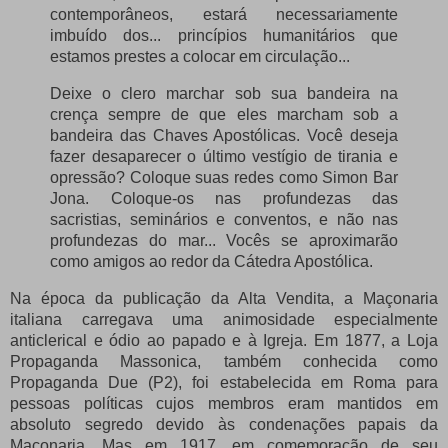
contemporâneos, estará necessariamente
imbuído dos... princípios humanitários que
estamos prestes a colocar em circulação...
Deixe o clero marchar sob sua bandeira na
crença sempre de que eles marcham sob a
bandeira das Chaves Apostólicas.
Você deseja
fazer desaparecer o último vestígio de tirania e
opressão?
Coloque suas redes como Simon Bar
Jona.
Coloque-os nas profundezas das
sacristias, seminários e conventos, e não nas
profundezas do mar... Vocês se aproximarão
como amigos ao redor da Cátedra Apostólica.
Na época da publicação da Alta Vendita, a Maçonaria
italiana carregava uma animosidade especialmente
anticlerical e ódio ao papado e à Igreja.
Em 1877, a Loja
Propaganda Massonica, também conhecida como
Propaganda Due (P2), foi estabelecida em Roma para
pessoas políticas cujos membros eram mantidos em
absoluto segredo devido às condenações papais da
Maçonaria.
Mas em 1917, em comemoração de seu