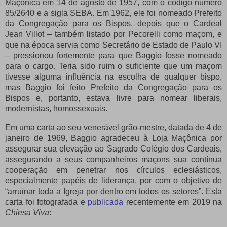
Maçônica em 14 de agosto de 1957, com o código número
85/2640 e a sigla SEBA.
Em 1962, ele foi nomeado Prefeito
da Congregação para os Bispos, depois que o Cardeal
Jean Villot – também listado por Pecorelli como maçom, e
que na época servia como Secretário de Estado de Paulo VI
– pressionou fortemente para que Baggio fosse nomeado
para o cargo.
Teria sido ruim o suficiente que um maçom
tivesse alguma influência na escolha de qualquer bispo,
mas Baggio foi feito Prefeito da Congregação para os
Bispos e, portanto, estava livre para nomear liberais,
modernistas, homossexuais.
Em uma carta ao seu venerável grão-mestre, datada de 4 de
janeiro de 1969, Baggio agradeceu à Loja Maçônica por
assegurar sua elevação ao Sagrado Colégio dos Cardeais,
assegurando a seus companheiros maçons sua contínua
cooperação em penetrar nos círculos eclesiásticos,
especialmente papéis de liderança, por com o objetivo de
“arruinar toda a Igreja por dentro em todos os setores”.
Esta
carta foi fotografada e
publicada
recentemente em 2019 na
Chiesa Viva
: