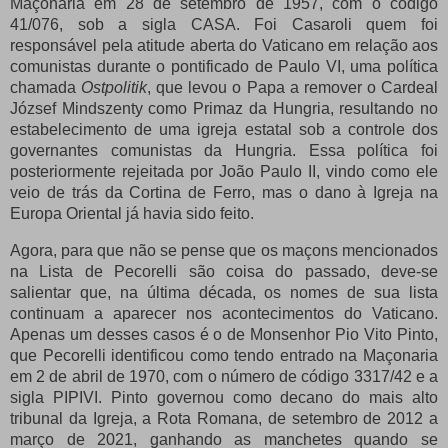
Maçonaria em 28 de setembro de 1957, com o código
41/076, sob a sigla CASA.
Foi Casaroli quem foi
responsável pela atitude aberta do Vaticano em relação aos
comunistas durante o pontificado de Paulo VI, uma política
chamada
Ostpolitik
, que levou o Papa a remover o Cardeal
József Mindszenty como Primaz da Hungria, resultando no
estabelecimento de uma igreja estatal sob a controle dos
governantes comunistas da Hungria.
Essa política foi
posteriormente rejeitada por João Paulo II, vindo como ele
veio de trás da Cortina de Ferro, mas o dano à Igreja na
Europa Oriental já havia sido feito.
Agora, para que não se pense que os maçons mencionados
na Lista de Pecorelli são coisa do passado, deve-se
salientar que, na última década, os nomes de sua lista
continuam a aparecer nos acontecimentos do Vaticano.
Apenas um desses casos é o de Monsenhor Pio Vito Pinto,
que Pecorelli identificou como tendo entrado na Maçonaria
em 2 de abril de 1970, com o número de código 3317/42 e a
sigla PIPIVI.
Pinto governou como decano do mais alto
tribunal da Igreja, a Rota Romana, de setembro de 2012 a
março de 2021, ganhando as manchetes quando se