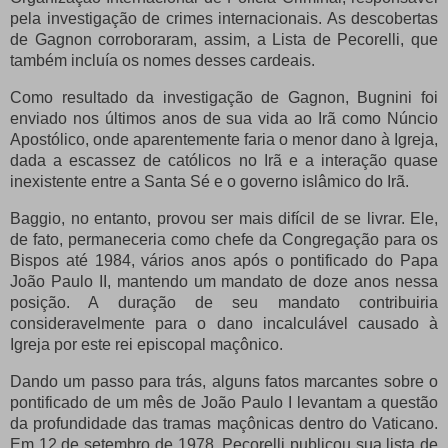
pela investigação de crimes internacionais.
As descobertas
de Gagnon corroboraram, assim, a Lista de Pecorelli, que
também incluía os nomes desses cardeais.
Como resultado da investigação de Gagnon, Bugnini foi
enviado nos últimos anos de sua vida ao Irã como Núncio
Apostólico, onde aparentemente faria o menor dano à Igreja,
dada a escassez de católicos no Irã e a interação quase
inexistente entre a Santa Sé e o governo islâmico do Irã.
Baggio, no entanto, provou ser mais difícil de se livrar.
Ele,
de fato, permaneceria como chefe da Congregação para os
Bispos até 1984, vários anos após o pontificado do Papa
João Paulo II, mantendo um mandato de doze anos nessa
posição.
A duração de seu mandato contribuiria
consideravelmente para o dano incalculável causado à
Igreja por este rei episcopal maçônico.
Dando um passo para trás, alguns fatos marcantes sobre o
pontificado de um mês de João Paulo I levantam a questão
da profundidade das tramas maçônicas dentro do Vaticano.
Em 12 de setembro de 1978, Pecorelli publicou sua lista de