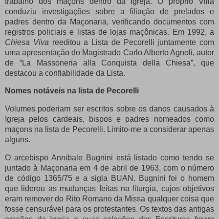
trabalho dos maçons dentro da Igreja.
O próprio Villa
conduziu investigações sobre a filiação de prelados e
padres dentro da Maçonaria, verificando documentos com
registros policiais e listas de lojas maçônicas.
Em 1992, a
Chiesa Viva
reeditou a Lista de Pecorelli juntamente com
uma apresentação do Magistrado Carlo Alberto Agnoli, autor
de “La Massoneria alla Conquista della Chiesa”, que
destacou a confiabilidade da Lista.
Nomes notáveis ​​na lista de Pecorelli
Volumes poderiam ser escritos sobre os danos causados ​​à
Igreja pelos cardeais, bispos e padres nomeados como
maçons na lista de Pecorelli.
Limito-me a considerar apenas
alguns.
O arcebispo Annibale Bugnini está listado como tendo se
juntado à Maçonaria em 4 de abril de 1963, com o número
de código 1365/75 e a sigla BUAN.
Bugnini foi o homem
que liderou as mudanças feitas na liturgia, cujos objetivos
eram remover do Rito Romano da Missa qualquer coisa que
fosse censurável para os protestantes.
Os textos das antigas