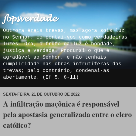
𝓳𝓫𝓹𝓼𝓿𝓮𝓻𝓭𝓪𝓭𝓮
Outrora éreis trevas, mas agora sois luz
no Senhor: comportai-vos como verdadeiras
luzes. Ora, o fruto da luz é bondade,
justiça e verdade. Procurai o que é
agradável ao Senhor, e não tenhais
cumplicidade nas obras infrutíferas das
trevas; pelo contrário, condenai-as
abertamente. (Ef 5, 8-11)
SEXTA-FEIRA, 21 DE OUTUBRO DE 2022
A infiltração maçônica é responsável
pela apostasia generalizada entre o clero
católico?