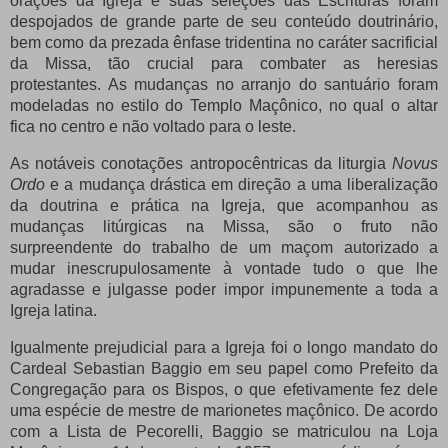
orações da Igreja e suas seleções das Escrituras foram
despojados de grande parte de seu conteúdo doutrinário,
bem como da prezada ênfase tridentina no caráter sacrificial
da Missa, tão crucial para combater as heresias
protestantes.
As mudanças no arranjo do santuário foram
modeladas no estilo do Templo Maçônico, no qual o altar
fica no centro e não voltado para o leste.
As notáveis ​​conotações antropocêntricas da liturgia
Novus
Ordo
e a mudança drástica em direção a uma liberalização
da doutrina e prática na Igreja, que acompanhou as
mudanças litúrgicas na Missa, são o fruto não
surpreendente do trabalho de um maçom autorizado a
mudar inescrupulosamente à vontade tudo o que lhe
agradasse e julgasse poder impor impunemente a toda a
Igreja latina.
Igualmente prejudicial para a Igreja foi o longo mandato do
Cardeal Sebastian Baggio em seu papel como Prefeito da
Congregação para os Bispos, o que efetivamente fez dele
uma espécie de mestre de marionetes maçônico.
De acordo
com a Lista de Pecorelli, Baggio se matriculou na Loja