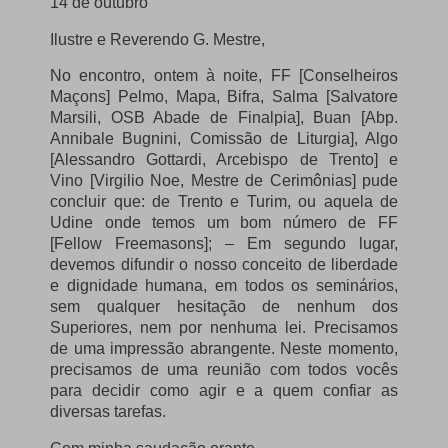
14 de outubro
Ilustre e Reverendo G. Mestre,
No encontro, ontem à noite, FF [Conselheiros
Maçons] Pelmo, Mapa, Bifra, Salma [Salvatore
Marsili, OSB Abade de Finalpia], Buan [Abp.
Annibale Bugnini, Comissão de Liturgia], Algo
[Alessandro Gottardi, Arcebispo de Trento] e
Vino [Virgilio Noe, Mestre de Cerimônias] pude
concluir que: de Trento e Turim, ou aquela de
Udine onde temos um bom número de FF
[Fellow Freemasons];
– Em segundo lugar,
devemos difundir o nosso conceito de liberdade
e dignidade humana, em todos os seminários,
sem qualquer hesitação de nenhum dos
Superiores, nem por nenhuma lei.
Precisamos
de uma impressão abrangente.
Neste momento,
precisamos de uma reunião com todos vocês
para decidir como agir e a quem confiar as
diversas tarefas.