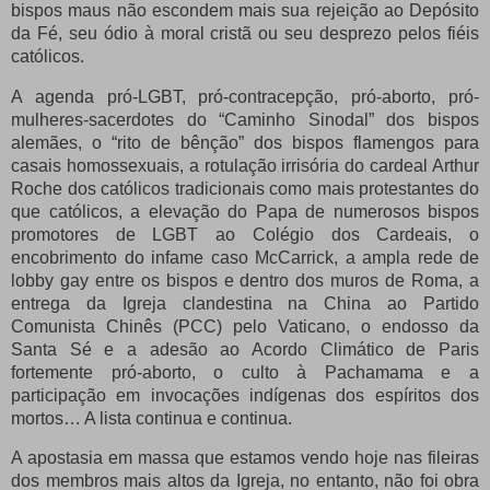
bispos maus não escondem mais sua rejeição ao Depósito
da Fé, seu ódio à moral cristã ou seu desprezo pelos fiéis
católicos.
A agenda pró-LGBT, pró-contracepção, pró-aborto, pró-
mulheres-sacerdotes do “Caminho Sinodal” dos bispos
alemães, o “rito de bênção” dos bispos flamengos para
casais homossexuais, a rotulação irrisória do cardeal Arthur
Roche dos católicos tradicionais como mais protestantes do
que católicos, a elevação do Papa de numerosos bispos
promotores de LGBT ao Colégio dos Cardeais, o
encobrimento do infame caso McCarrick, a ampla rede de
lobby gay entre os bispos e dentro dos muros de Roma, a
entrega da Igreja clandestina na China ao Partido
Comunista Chinês (PCC) pelo Vaticano, o endosso da
Santa Sé e a adesão ao Acordo Climático de Paris
fortemente pró-aborto, o culto à Pachamama e a
participação em invocações indígenas dos espíritos dos
mortos… A lista continua e continua.
A apostasia em massa que estamos vendo hoje nas fileiras
dos membros mais altos da Igreja, no entanto, não foi obra