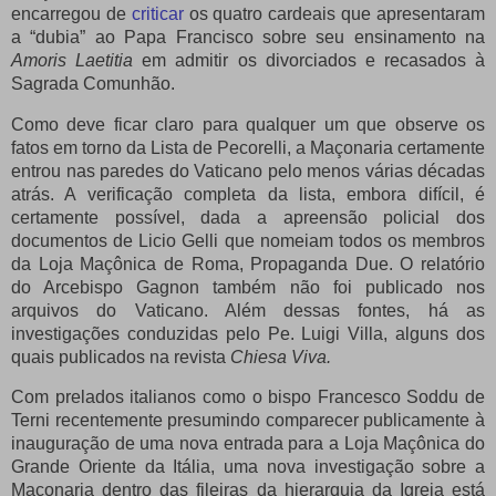
encarregou de
criticar
os quatro cardeais que apresentaram
a “dubia” ao Papa Francisco sobre seu ensinamento na
Amoris Laetitia
em admitir os divorciados e recasados ​​à
Sagrada Comunhão.
Como deve ficar claro para qualquer um que observe os
fatos em torno da Lista de Pecorelli, a Maçonaria certamente
entrou nas paredes do Vaticano pelo menos várias décadas
atrás.
A verificação completa da lista, embora difícil, é
certamente possível, dada a apreensão policial dos
documentos de Licio Gelli que nomeiam todos os membros
da Loja Maçônica de Roma, Propaganda Due.
O relatório
do Arcebispo Gagnon também não foi publicado nos
arquivos do Vaticano.
Além dessas fontes, há as
investigações conduzidas pelo Pe.
Luigi Villa, alguns dos
quais publicados na revista
Chiesa Viva.
Com prelados italianos como o bispo Francesco Soddu de
Terni recentemente presumindo comparecer publicamente à
inauguração de uma nova entrada para a Loja Maçônica do
Grande Oriente da Itália, uma nova investigação sobre a
Maçonaria dentro das fileiras da hierarquia da Igreja está