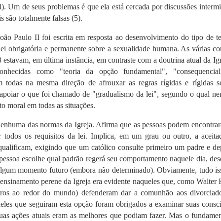
4)
.
Um de seus problemas é que ela está cercada por discussões interminá
s são totalmente falsas
(5
).
ão Paulo II foi escrita em resposta ao desenvolvimento do tipo de t
lei obrigatória e permanente sobre a sexualidade humana.
As várias co
 estavam, em última instância, em contraste com a doutrina atual da Ig
onhecidas como "teoria da opção fundamental", "consequencial
m todas na mesma direção de afrouxar as regras rígidas e rígidas s
apoiar o que foi chamado de "gradualismo da lei", segundo o qual n
to moral em todas as situações.
nenhuma das normas da Igreja.
Afirma que as pessoas podem encontrar
todos os requisitos da lei.
Implica, em um grau ou outro, a aceita
qualificam, exigindo que um católico consulte primeiro um padre e de
 pessoa escolhe qual padrão regerá seu comportamento naquele dia, de
 algum momento futuro (embora não determinado).
Obviamente, tudo is
ensinamento perene da Igreja era evidente naqueles que,
como Walter 
utros ao redor do mundo) defenderam dar a comunhão aos divorciad
eles que seguiram esta opção foram obrigados a examinar suas consci
uas ações atuais eram as melhores que podiam fazer.
Mas o fundament