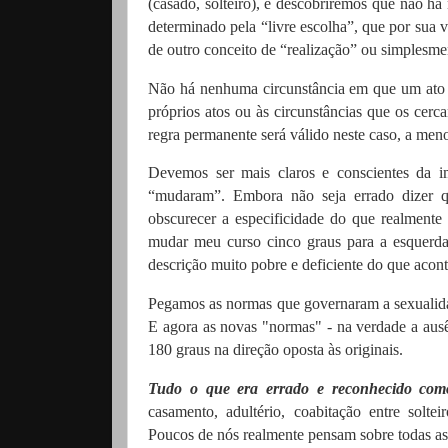
(casado, solteiro), e descobriremos que não há
determinado pela “livre escolha”, que por sua v
de outro conceito de “realização” ou simplesme
Não há nenhuma circunstância em que um ato se
próprios atos ou às circunstâncias que os cer
regra permanente será válido neste caso, a meno
Devemos ser mais claros e conscientes da 
“mudaram”.
Embora não seja errado dizer 
obscurecer a especificidade do que realmente
mudar meu curso cinco graus para a esquerda
descrição muito pobre e deficiente do que acon
Pegamos as normas que governaram a sexualidad
E agora as novas "normas" - na verdade a ausên
180 graus na direção oposta às originais.
Tudo o que era errado e reconhecido como
casamento, adultério, coabitação entre solte
Poucos de nós realmente pensam sobre todas as