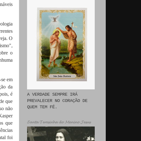
veis ​​
eologia
rrentes
reja.
O
ismo",
obre o
enhuma
-se em
ção da
pois, é
A VERDADE SEMPRE IRÁ
PREVALECER NO CORAÇÃO DE
sde que
QUEM TEM FÉ.
so não
Kasper
𝓢𝓪𝓷𝓽𝓪 𝓣𝓮𝓻𝓮𝓼𝓲𝓷𝓱𝓪 𝓭𝓸 𝓜𝓮𝓷𝓲𝓷𝓸 𝓙𝓮𝓼𝓾𝓼
os que
ências
al foi