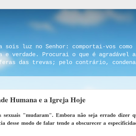
a sois luz no Senhor: comportai-vos como 
a e verdade. Procurai o que é agradável a
feras das trevas; pelo contrário, condena
ade Humana e a Igreja Hoje
es sexuais "mudaram".
Embora não seja errado dizer q
a desse modo de falar tende a obscurecer a especificida