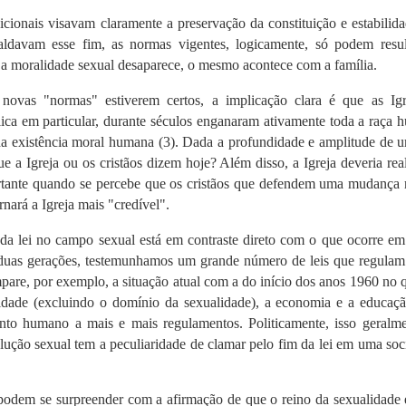
icionais visavam claramente a preservação da constituição e estabilid
paldavam esse fim, as normas vigentes, logicamente, só podem resul
a moralidade sexual desaparece, o mesmo acontece com a família.
novas "normas" estiverem certos, a implicação clara é que as Igr
lica em particular, durante séculos enganaram ativamente toda a raça
da existência moral humana (
3)
.
Dada a profundidade e amplitude de u
ue a Igreja ou os cristãos dizem hoje?
Além disso, a Igreja deveria re
rtante quando se percebe que os cristãos que defendem uma mudança r
nará a Igreja mais "credível".
da lei no campo sexual está em contraste direto com o que ocorre em
duas gerações, testemunhamos um grande número de leis que regulam
are, por exemplo, a situação atual com a do início dos anos 1960 no 
acidade (excluindo o domínio da sexualidade), a economia e a educaç
mento humano a mais e mais regulamentos.
Politicamente, isso geralm
lução sexual tem a peculiaridade de clamar pelo fim da lei em uma so
odem se surpreender com a afirmação de que o reino da sexualidade e