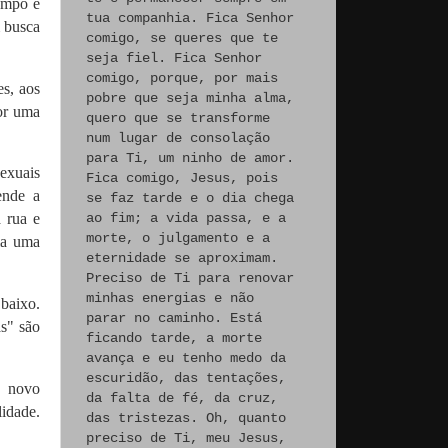
ampo é
tua companhia. Fica Senhor
m busca
comigo, se queres que te
seja fiel. Fica Senhor
comigo, porque, por mais
es, aos
pobre que seja minha alma,
or uma
quero que se transforme
num lugar de consolação
para Ti, um ninho de amor.
exuais
Fica comigo, Jesus, pois
ende a
se faz tarde e o dia chega
ao fim; a vida passa, e a
 rua e
morte, o julgamento e a
ia uma
eternidade se aproximam.
Preciso de Ti para renovar
minhas energias e não
 baixo.
parar no caminho. Está
s" são
ficando tarde, a morte
avança e eu tenho medo da
escuridão, das tentações,
e novo
da falta de fé, da cruz,
idade.
das tristezas. Oh, quanto
preciso de Ti, meu Jesus,