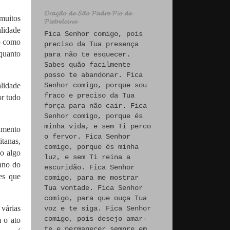
𝓞𝓻𝓪𝓬̧𝓪̃𝓸 𝓭𝓮 𝓢𝓪̃𝓸 𝓟𝓪𝓭𝓻𝓮 𝓟𝓲𝓸 𝓭𝓮
muitos
𝓟𝓲𝓮𝓽𝓻𝓮𝓵𝓬𝓲𝓷𝓪
lidade
Fica Senhor comigo, pois
o como
preciso da Tua presença
 quanto
para não te esquecer.
Sabes quão facilmente
posso te abandonar. Fica
alidade
Senhor comigo, porque sou
fraco e preciso da Tua
or tudo
força para não cair. Fica
Senhor comigo, porque és
minha vida, e sem Ti perco
samento
o fervor. Fica Senhor
itanas,
comigo, porque és minha
mo algo
luz, e sem Ti reina a
ano do
escuridão. Fica Senhor
es que
comigo, para me mostrar
Tua vontade. Fica Senhor
comigo, para que ouça Tua
várias
voz e te siga. Fica Senhor
comigo, pois desejo amar-
m o ato
te e permanecer sempre em