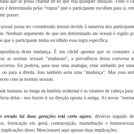
 nada que se possa chamar de lei que reja qualquer situação.
Todo o c
ez é determinada pelas “regras” que o participante escolheu para si, e
nte prazer.
xual possa ser considerado imoral devido à natureza dos participant
cam.
Nenhum argumento de que um determinado ato sexual é regido p
s que o participante tenha escolhido essa regra específica.
importância desta mudança.
É um clichê apontar que os costumes s
que as normas sexuais "mudaram", a prevalência dessa conversa t
 ocorreu.
Eu poderia, para usar uma analogia, estar andando por uma
 ou para a direita.
Isso também seria uma "mudança".
Mas essa ser
teceu com as normas sexuais.
e humana ao longo da história ocidental e as viramos de cabeça para
cia delas - nos fazem ir na direção oposta à antiga.
As novas "norma
 errado há duas gerações está certo agora
:
divórcio
seguido d
iros, fornicação em geral, contracepção, masturbação e homossexual
 implicações disso;
Mencionarei aqui apenas duas implicações.