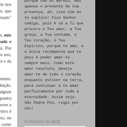
porque não às mereço, mas
eis nos
apenas o presente da tua
no, que
presença, ah, isso sim eu
xuais"
te suplico! Fica Senhor
comigo, pois é só a Ti que
procuro o Teu amor, a Tua
graça, a Tua vontade, o
is,
mas
Teu coração, o Teu
uada e
Espírito, porque te amo, e
is.
Por
a única recompensa que te
u uso,
peço é poder amar-te
ez e da
sempre mais. Como este
amor resoluto, desejo
amar-te de todo o coração
sismo.
enquanto estiver na terra,
tação,
para continuar a te amar
perfeitamente por toda a
alguns
eternidade. Assim seja.
 ponto)
São Padre Pio, rogai por
over a
nós!
etivo é
sso, ou
𝓟𝓐𝓣𝓡𝓞𝓝𝓞 𝓓𝓞 𝓑𝓛𝓞𝓖
m, como