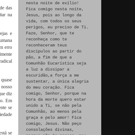
nesta noite de exílio!
ade das
Fica comigo nesta noite,
tar na
Jesus, pois ao longo da
vida, com todos os seus
perigos, eu preciso de Ti.
ejas e
Faze, Senhor, que te
reconheça como te
 humana
reconheceram teus
m erro
discípulos ao partir do
almente
pão, a fim de que a
adical
Comunhão Eucarística seja
a luz a dissipar a
escuridão,a força a me
 quase
sustentar, a única alegria
 nosso
do meu coração. Fica
que diz
comigo, Senhor, porque na
hora da morte quero estar
ão.
Em
unido a Ti, se não pela
ente se
Comunhão, ao menos pela
ciedade
graça e pelo amor! Fica
comigo, Jesus. Não peço
consolações divinas,
stá se