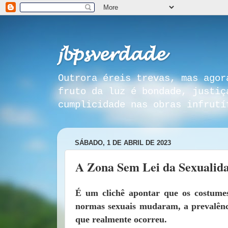
𝓳𝓫𝓹𝓼𝓿𝓮𝓻𝓭𝓪𝓭𝓮
Outrora éreis trevas, mas agor
fruto da luz é bondade, justiç
cumplicidade nas obras infrutí
SÁBADO, 1 DE ABRIL DE 2023
A Zona Sem Lei da Sexualid
É um clichê apontar que os costum
normas sexuais mudaram, a prevalênci
que realmente ocorreu.