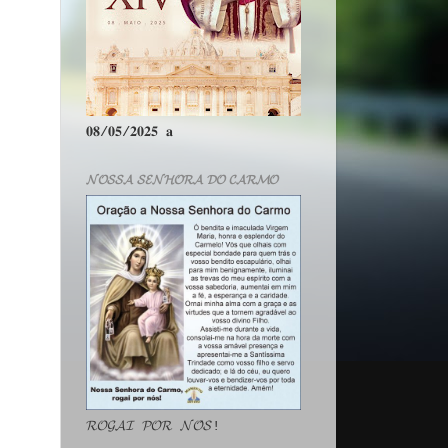
𝟎𝟖/𝟎𝟓/𝟐𝟎𝟐𝟓 𝐚
𝓝𝓞𝓢𝓢𝓐 𝓢𝓔𝓝𝓗𝓞𝓡𝓐 𝓓𝓞 𝓒𝓐𝓡𝓜𝓞
𝓡𝓞𝓖𝓐𝓘 𝓟𝓞𝓡 𝓝𝓞́𝓢!