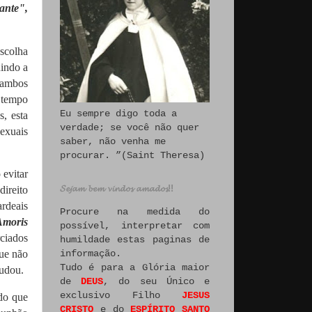
iante",
escolha
uindo a
 ambos
 tempo
Eu sempre digo toda a
, esta
verdade; se você não quer
exuais
saber, não venha me
procurar. ”(Saint Theresa)
 evitar
𝓢𝓮𝓳𝓪𝓶 𝓫𝓮𝓶 𝓿𝓲𝓷𝓭𝓸𝓼 𝓪𝓶𝓪𝓭𝓸𝓼!!
direito
ardeais
Procure na medida do
Amoris
possível, interpretar com
ciados
humildade estas paginas de
informação.
que não
Tudo é para a Glória maior
udou.
de
DEUS
, do seu Único e
exclusivo Filho
JESUS
do que
CRISTO
e do
ESPÍRITO SANTO