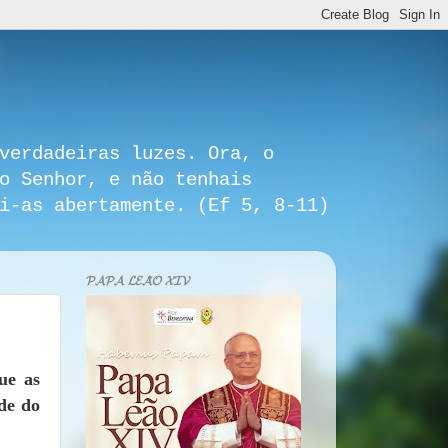
verdadeiras luzes. Ora, o
o Senhor, e não tenhais
i-as abertamente. (Ef 5, 8-11)
𝓟𝓐𝓟𝓐 𝓛𝓔𝓐̃𝓞 𝓧𝓘𝓥
ue as
de do