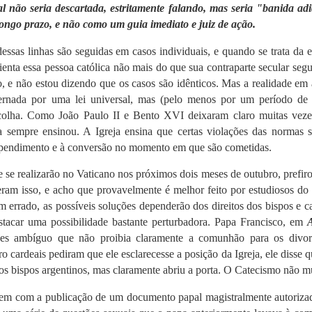
al não seria descartada, estritamente falando, mas seria "banida ad
ongo prazo, e não como um guia imediato e juiz de ação.
ssas linhas são seguidas em casos individuais, e quando se trata da 
orienta essa pessoa católica não mais do que sua contraparte secular seg
o, e não estou dizendo que os casos são idênticos.
Mas a realidade em
ernada por uma lei universal, mas (pelo menos por um período de
colha.
Como João Paulo II e Bento XVI deixaram claro muitas vezes
a sempre ensinou.
A Igreja ensina que certas violações das normas s
rrependimento e à conversão no momento em que são cometidas.
se realizarão no Vaticano nos próximos dois meses de outubro, prefiro
eram isso, e acho que provavelmente é melhor feito por estudiosos do 
m errado, as possíveis soluções dependerão dos direitos dos bispos e c
tacar uma possibilidade bastante perturbadora.
Papa Francisco, em
s ambíguo que não proibia claramente a comunhão para os divor
o cardeais pediram que ele esclarecesse a posição da Igreja, ele disse 
os bispos argentinos, mas claramente abriu a porta.
O Catecismo não m
vem com a publicação de um documento papal magistralmente autoriza