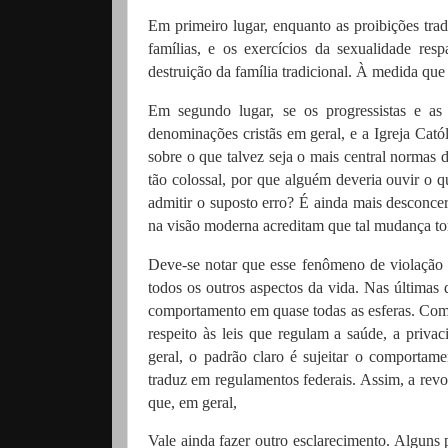
Em primeiro lugar, enquanto as proibições trad
famílias, e os exercícios da sexualidade res
destruição da família tradicional.
À medida que 
Em segundo lugar, se os progressistas e as 
denominações cristãs em geral, e a Igreja Cató
sobre o que talvez seja o mais central normas 
tão colossal, por que alguém deveria ouvir o q
admitir o suposto erro?
É ainda mais desconce
na visão moderna acreditam que tal mudança tor
Deve-se notar que esse fenômeno de violação 
todos os outros aspectos da vida.
Nas últimas 
comportamento em quase todas as esferas.
Comp
respeito às leis que regulam a saúde, a priv
geral, o padrão claro é sujeitar o comporta
traduz em regulamentos federais.
Assim, a revo
que, em geral,
Vale ainda fazer outro esclarecimento.
Alguns p