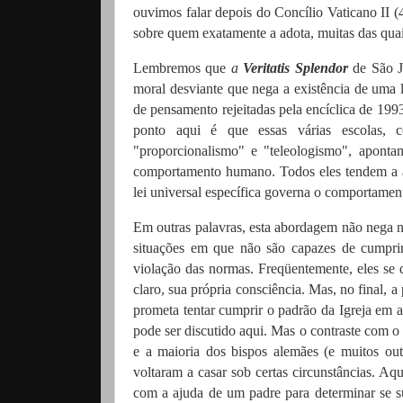
ouvimos falar depois do Concílio Vaticano II
(
sobre quem exatamente a adota, muitas das quai
Lembremos que
a
Veritatis Splendor
de São Jo
moral desviante que nega a existência de uma 
de pensamento rejeitadas pela encíclica de 1993
ponto aqui é que essas várias escolas, c
"proporcionalismo" e "teleologismo", aponta
comportamento humano.
Todos eles tendem a 
lei universal específica governa o comportamen
Em outras palavras, esta abordagem não nega 
situações em que não são capazes de cumprir 
violação das normas.
Freqüentemente, eles se 
claro, sua própria consciência.
Mas, no final, a
prometa tentar cumprir o padrão da Igreja em
pode ser discutido aqui.
Mas o contraste com o 
e a maioria dos bispos alemães (e muitos o
voltaram a casar sob certas circunstâncias.
Aqu
com a ajuda de um padre para determinar se s