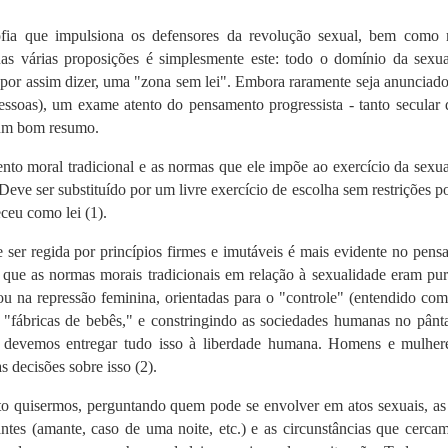
fia que impulsiona os defensores da revolução sexual, bem como 
as várias proposições é simplesmente este: todo o domínio da sexua
 por assim dizer, uma "zona sem lei".
Embora raramente seja anunciad
pessoas), um exame atento do pensamento progressista - tanto secular
, um bom resumo.
nto moral tradicional e as normas que ele impõe ao exercício da sexu
Deve ser substituído por um livre exercício de escolha sem restrições p
eceu como lei
(1)
.
er regida por princípios firmes e imutáveis ​​é mais evidente no pen
que as normas morais tradicionais em relação à sexualidade eram pur
ou na repressão feminina, orientadas para o "controle" (entendido co
"fábricas de bebês," e constringindo as sociedades humanas no pânt
 devemos entregar tudo isso à liberdade humana.
Homens e mulher
s decisões sobre isso
(2)
.
to quisermos, perguntando quem pode se envolver em atos sexuais, as 
antes (amante, caso de uma noite, etc.) e as circunstâncias que cerca