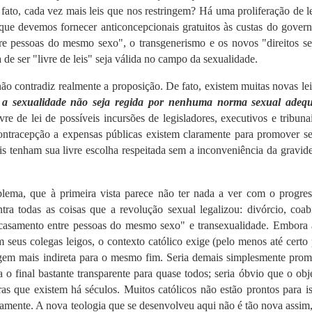
fato, cada vez mais leis que nos restringem?
Há uma proliferação de l
que devemos fornecer anticoncepcionais gratuitos às custas do gover
re pessoas do mesmo sexo", o transgenerismo e os novos "direitos se
de ser "livre de leis" seja válida no campo da sexualidade.
não contradiz realmente a proposição.
De fato, existem muitas novas le
ue a sexualidade não seja regida por nenhuma norma sexual adeq
vre de lei de possíveis incursões de legisladores, executivos e tribuna
ontracepção a expensas públicas existem claramente para promover se
ais tenham sua livre escolha respeitada sem a inconveniência da gravid
lema, que à primeira vista parece não ter nada a ver com o progres
a todas as coisas que a revolução sexual legalizou: divórcio, coabi
"casamento entre pessoas do mesmo sexo" e transexualidade.
Embora 
seus colegas leigos, o contexto católico exige (pelo menos até certo
em mais indireta para o mesmo fim.
Seria demais simplesmente prom
a o final bastante transparente para quase todos;
seria óbvio que o obj
ras que existem há séculos.
Muitos católicos não estão prontos para i
tamente.
A nova teologia que se desenvolveu aqui não é tão nova assi