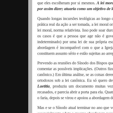
que eles escolheram por si mesmos.
A lei mor
por assim dizer;
atuaria como um objetivo de l
Quando longas incursões teológicas ao longo de
prática real da ação a ser tomada, a lei moral 
lei moral, norma relativista.
Isso pode soar dur
os casos é que a pessoa que age não é gov
indeterminado) por uma lei de sua própria es
abordagem é incompatível com o que a Igrej
constituem assunto sério e estão sujeitas ao a
Prevendo as reuniões do Sínodo dos Bispos que 
comentar as possíveis implicações.
(Outros fiz
canônico.)
Em última análise, se as coisas dere
ortodoxos sob a lei canônica.
Eu só quero des
Laetitia
,
produziu um documento muitas veze
recasados, e parecia abrir a porta para ela.
Quatr
o faria, depois se virou e apoiou a abordagem d
Mas e se o Sínodo atual terminar no ano que 