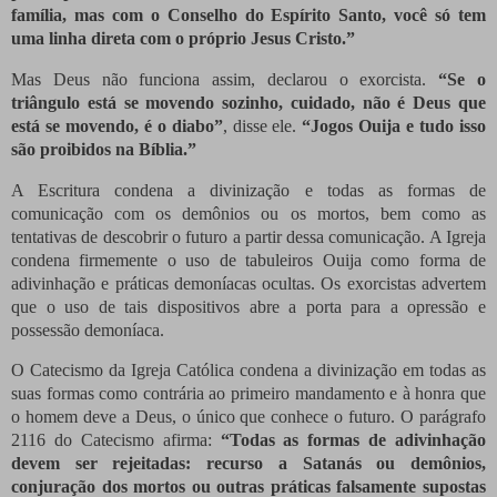
família, mas com o Conselho do Espírito Santo, você só tem
uma linha direta com o próprio Jesus Cristo.”
Mas Deus não funciona assim, declarou o exorcista.
“Se o
triângulo está se movendo sozinho, cuidado, não é
Deus que
está se movendo, é o diabo”
, disse ele.
“Jogos Ouija e tudo isso
são proibidos na Bíblia.”
A Escritura condena a divinização e todas as formas de
comunicação com os demônios ou os mortos, bem como as
tentativas de descobrir o futuro a partir dessa comunicação.
A Igreja
condena firmemente o uso de tabuleiros Ouija como forma de
adivinhação e práticas demoníacas ocultas.
Os exorcistas advertem
que o uso de tais dispositivos abre a porta para a opressão e
possessão demoníaca.
O Catecismo da Igreja Católica condena a divinização em todas as
suas formas como contrária ao primeiro mandamento e à honra que
o homem deve a Deus, o único que conhece o futuro.
O parágrafo
2116 do Catecismo afirma:
“Todas as formas de adivinhação
devem ser rejeitadas: recurso a Satanás ou demônios,
conjuração dos mortos ou outras práticas falsamente supostas