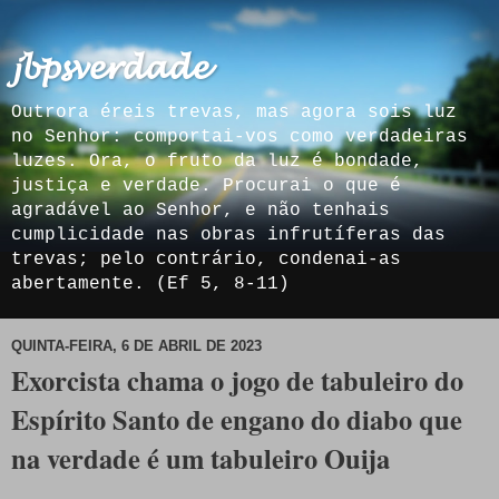
𝓳𝓫𝓹𝓼𝓿𝓮𝓻𝓭𝓪𝓭𝓮
Outrora éreis trevas, mas agora sois luz
no Senhor: comportai-vos como verdadeiras
luzes. Ora, o fruto da luz é bondade,
justiça e verdade. Procurai o que é
agradável ao Senhor, e não tenhais
cumplicidade nas obras infrutíferas das
trevas; pelo contrário, condenai-as
abertamente. (Ef 5, 8-11)
QUINTA-FEIRA, 6 DE ABRIL DE 2023
Exorcista chama o jogo de tabuleiro do
Espírito Santo de engano do diabo que
na verdade é um tabuleiro Ouija