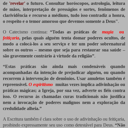
de
'revelar'
o futuro.
Consultar horóscopos, astrologia, leitura
de mãos, interpretação de presságios e sortes, fenômenos de
clarividência e recurso a médiuns, tudo isso contradiz a honra,
o respeito e o temor amoroso que devemos somente a Deus"
.
O Catecismo continua:
“Todas as práticas de
magia
ou
feitiçaria
, pelas quais alguém tenta domar poderes ocultos, de
modo a colocá-los a seu serviço e ter um poder sobrenatural
sobre os outros – mesmo que seja para restaurar sua saúde –
são gravemente contrário à virtude da religião”
.
“Estas práticas são ainda mais condenáveis ​​quando
acompanhadas da intenção de prejudicar alguém, ou quando
recorrem à intervenção de demônios.
Usar amuletos também é
repreensível.
O espiritismo
muitas vezes implica adivinhação ou
práticas mágicas;
a Igreja, por sua vez, adverte os fiéis contra
isso.
O recurso às chamadas curas tradicionais não justifica
nem a invocação de poderes malignos nem a exploração da
credulidade alheia.”
A Escritura também é clara sobre o uso de adivinhação ou feitiçaria,
proibindo expressamente seu uso como detestável para Deus.
“Não