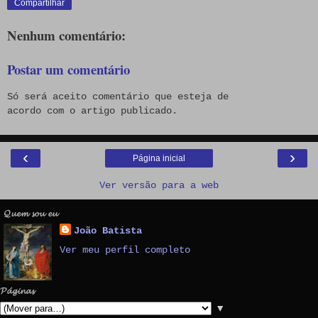
Compartilhar
Nenhum comentário:
Postar um comentário
Só será aceito comentário que esteja de
acordo com o artigo publicado.
‹
›
Página inicial
Ver versão para a web
𝓠𝓾𝓮𝓶 𝓼𝓸𝓾 𝓮𝓾
João Batista
Ver meu perfil completo
𝓟𝓪́𝓰𝓲𝓷𝓪𝓼
▼