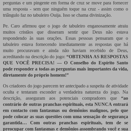
perguntas e um pingente em forma de cruz se move para fornecer
uma resposta - sem que ninguém toque na cruz - assim como o
triângulo faz no tabuleiro Ouija.
Isso se chama divinização.
Pe.
Caro afirmou que o jogo de tabuleiro enganosamente atraiu
muitos cristãos que disseram sentir que Deus não estava
respondendo às suas orações.
Essas pessoas pensaram que o
tabuleiro estava fornecendo imediatamente as respostas que há
muito procuravam e ainda não haviam recebido de Deus,
acreditando na descrição do jogo:
“OBTENHA AS RESPOSTAS
QUE VOCÊ PRECISA!
— O Conselho do Espírito Santo
pode responder a todas as perguntas mais importantes da vida,
diretamente do próprio homem!”
Os criadores do jogo parecem ter antecipado a suspeita de atividade
oculta e tentaram esconder a verdadeira natureza do jogo.
Na
descrição, asseguram aos potenciais compradores que
“ao
contrário de outras pranchas espirituais, esta NUNCA entrará
em contacto com fantasmas ou demônios malignos, pelo que
pode colocar as suas questões com uma sensação de segurança
garantida… Com outras pranchas espirituais, tem de se
preocupar com fantasmas e demônios assombrando você e sua