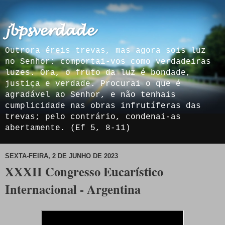
𝓳𝓫𝓹𝓼𝓿𝓮𝓻𝓭𝓪𝓭𝓮
Outrora éreis trevas, mas agora sois luz
no Senhor: comportai-vos como verdadeiras
luzes. Ora, o fruto da luz é bondade,
justiça e verdade. Procurai o que é
agradável ao Senhor, e não tenhais
cumplicidade nas obras infrutíferas das
trevas; pelo contrário, condenai-as
abertamente. (Ef 5, 8-11)
SEXTA-FEIRA, 2 DE JUNHO DE 2023
XXXII Congresso Eucarístico
Internacional - Argentina