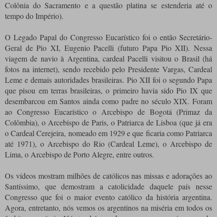
Colônia do Sacramento e a questão platina se estenderia até o
tempo do Império).
O Legado Papal do Congresso Eucarístico foi o então Secretário-
Geral de Pio XI, Eugenio Pacelli (futuro Papa Pio XII). Nessa
viagem de navio à Argentina, cardeal Pacelli visitou o Brasil (há
fotos na internet), sendo recebido pelo Presidente Vargas, Cardeal
Leme e demais autoridades brasileiras. Pio XII foi o segundo Papa
que pisou em terras brasileiras, o primeiro havia sido Pio IX que
desembarcou em Santos ainda como padre no século XIX. Foram
ao Congresso Eucarístico o Arcebispo de Bogotá (Primaz da
Colômbia), o Arcebispo de Paris, o Patriarca de Lisboa (que já era
o Cardeal Cerejeira, nomeado em 1929 e que ficaria como Patriarca
até 1971), o Arcebispo do Rio (Cardeal Leme), o Arcebispo de
Lima, o Arcebispo de Porto Alegre, entre outros.
Os vídeos mostram milhões de católicos nas missas e adorações ao
Santíssimo, que demostram a catolicidade daquele país nesse
Congresso que foi o maior evento católico da história argentina.
Agora, entretanto, nós vemos os argentinos na miséria em todos os