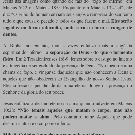
Jesus usa imagens como quando ele fala do “fogo do inferno” em
Mateus 5:22 ou Mateus 18:9. Enquanto em Mateus 13:41-42, ele
diz: "O Filho do homem enviará seus anjos e removerá do seu reino
Eles serão
tudo o que causa o pecado e todos os que fazem o mal.
jogados no forno adormita, onde será o choro e ranger de
dentes
.
A Bíblia, no entanto, muitas vezes enfatiza mais a angústia
a separação de Deus - do que o tormento
espiritual do inferno -
físico
. Em 2 Tessalonicenses 1:8-9, lemos sobre o castigo no inferno
e a tragédia de ser excluído da presença de Deus: "No meio de uma
chama de fogo, e vingar-se daqueles que não conhecem a Deus e
aqueles que não obedecem ao Evangelho de nosso Senhor Jesus.
Eles sofrerão a penalidade da ruína eterna, longe da presença do
Senhor e da glória do seu poder.
Jesus enfatiza o destino eterno da alma quando adverte em Mateus
“Não temais aqueles que matam o corpo, mas não
10:28:
podem matar a alma
. Pelo contrário, teme Aquele que pode
destruir a alma e o corpo no inferno.
Mito 5: O diabo é aquele que comanda no inferno