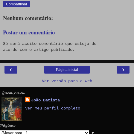
Compartilhar
Nenhum comentário:
Postar um comentário
Só será aceito comentário que esteja de
acordo com o artigo publicado.
‹
›
Página inicial
Ver versão para a web
𝓠𝓾𝓮𝓶 𝓼𝓸𝓾 𝓮𝓾
João Batista
Ver meu perfil completo
𝓟𝓪́𝓰𝓲𝓷𝓪𝓼
▼