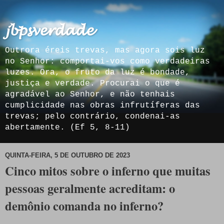
𝓳𝓫𝓹𝓼𝓿𝓮𝓻𝓭𝓪𝓭𝓮
Outrora éreis trevas, mas agora sois luz
no Senhor: comportai-vos como verdadeiras
luzes. Ora, o fruto da luz é bondade,
justiça e verdade. Procurai o que é
agradável ao Senhor, e não tenhais
cumplicidade nas obras infrutíferas das
trevas; pelo contrário, condenai-as
abertamente. (Ef 5, 8-11)
QUINTA-FEIRA, 5 DE OUTUBRO DE 2023
Cinco mitos sobre o inferno que muitas
pessoas geralmente acreditam: o
demônio comanda no inferno?