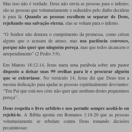
Mas isso não é verdade. Deus não envia as pessoas para o inferno;
são as pessoas que voluntariamente e seduzidos pelo diabo decidem
Quando as pessoas escolhem se separar de Deus,
ir para lá.
rejeitando sua salvação eterna
, elas se voltam para o inferno.
“O Senhor não demora o cumprimento da promessa, como crêem
usa paciência convosco,
alguns que o acusam de atraso, mas
porque não quer que ninguém pereça
, mas que todos alcancem o
arrependimento” (2 Pedro 3:9).
Em Mateus 18:12-14, Jesus narra uma parábola sobre um pastor
disposto a deixar suas 99 ovelhas para ir e procurar alguém
que se extraviasse
. No versículo 14, Jesus diz que Deus tem a
mesma dedicação para ajudar as pessoas espiritualmente desviantes:
“Teu Pai que está nos céus não quer que nenhum destes pequeninos
pereça”.
Deus respeita o livre arbítrio e nos permite sempre aceitá-lo ou
rejeitá-lo
. A Bíblia aponta em Romanos 1:18-20 que as pessoas
voluntariamente se rebelam contra Deus tomando decisões
pecaminosas: