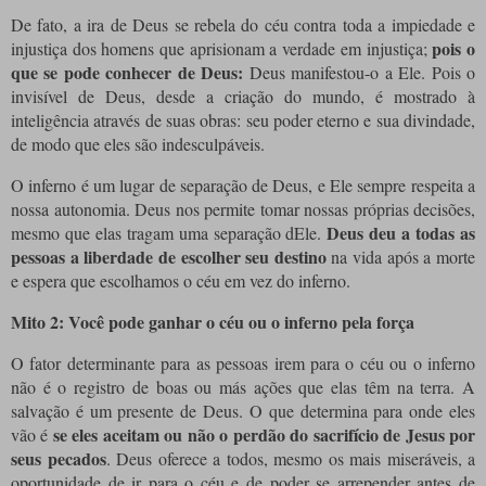
De fato, a ira de Deus se rebela do céu contra toda a impiedade e
pois o
injustiça dos homens que aprisionam a verdade em injustiça;
que se pode conhecer de Deus:
Deus manifestou-o a Ele. Pois o
invisível de Deus, desde a criação do mundo, é mostrado à
inteligência através de suas obras: seu poder eterno e sua divindade,
de modo que eles são indesculpáveis.
O inferno é um lugar de separação de Deus, e Ele sempre respeita a
nossa autonomia. Deus nos permite tomar nossas próprias decisões,
Deus deu a todas as
mesmo que elas tragam uma separação dEle.
pessoas a liberdade de escolher seu destino
na vida após a morte
e espera que escolhamos o céu em vez do inferno.
Mito 2: Você pode ganhar o céu ou o inferno pela força
O fator determinante para as pessoas irem para o céu ou o inferno
não é o registro de boas ou más ações que elas têm na terra. A
salvação é um presente de Deus. O que determina para onde eles
se eles aceitam ou não o perdão do sacrifício de Jesus por
vão é
seus pecados
. Deus oferece a todos, mesmo os mais miseráveis, a
oportunidade de ir para o céu e de poder se arrepender antes de