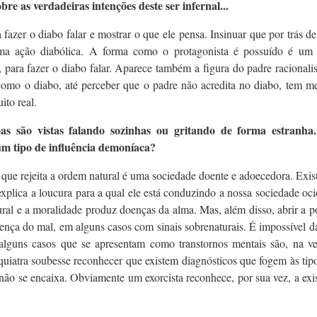
re as verdadeiras intenções deste ser infernal...
fazer o diabo falar e mostrar o que ele pensa. Insinuar que por trás de
 uma ação diabólica. A forma como o protagonista é possuído é um
para fazer o diabo falar. Aparece também a figura do padre racionali
 como o diabo, até perceber que o padre não acredita no diabo, tem 
ito real.
as são vistas falando sozinhas ou gritando de forma estranha
um tipo de influência demoníaca?
que rejeita a ordem natural é uma sociedade doente e adoecedora. Exi
explica a loucura para a qual ele está conduzindo a nossa sociedade oci
ral e a moralidade produz doenças da alma. Mas, além disso, abrir a p
ença do mal, em alguns casos com sinais sobrenaturais. É impossível 
lguns casos que se apresentam como transtornos mentais são, na ve
iquiatra soubesse reconhecer que existem diagnósticos que fogem às tip
não se encaixa. Obviamente um exorcista reconhece, por sua vez, a exi