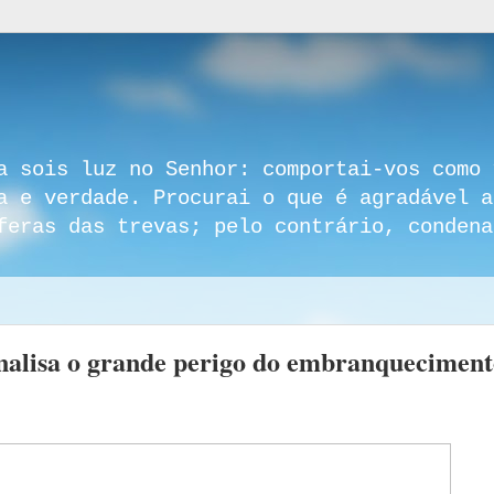
a sois luz no Senhor: comportai-vos como 
a e verdade. Procurai o que é agradável a
feras das trevas; pelo contrário, condena
 analisa o grande perigo do embranquecimen