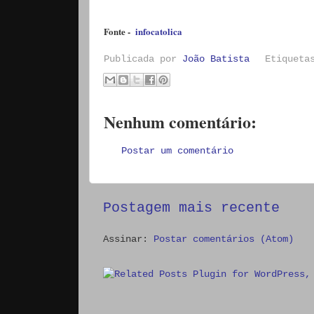
Fonte -
infocatolica
Publicada por
João Batista
Etiquet
Nenhum comentário:
Postar um comentário
Postagem mais recente
Assinar:
Postar comentários (Atom)