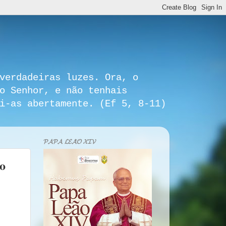
verdadeiras luzes. Ora, o
o Senhor, e não tenhais
i-as abertamente. (Ef 5, 8-11)
𝓟𝓐𝓟𝓐 𝓛𝓔𝓐̃𝓞 𝓧𝓘𝓥
to