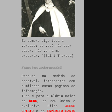
Eu sempre digo toda a
verdade; se você não quer
saber, não venha me
procurar. ”(Saint Theresa)
𝓢𝓮𝓳𝓪𝓶 𝓫𝓮𝓶 𝓿𝓲𝓷𝓭𝓸𝓼 𝓪𝓶𝓪𝓭𝓸𝓼!!
Procure na medida do
possível, interpretar com
humildade estas paginas de
informação.
Tudo é para a Glória maior
de
DEUS
, do seu Único e
exclusivo Filho
JESUS
CRISTO
e do
ESPÍRITO SANTO