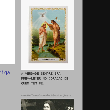
tiga
A VERDADE SEMPRE IRÁ
PREVALECER NO CORAÇÃO DE
QUEM TEM FÉ.
𝓢𝓪𝓷𝓽𝓪 𝓣𝓮𝓻𝓮𝓼𝓲𝓷𝓱𝓪 𝓭𝓸 𝓜𝓮𝓷𝓲𝓷𝓸 𝓙𝓮𝓼𝓾𝓼