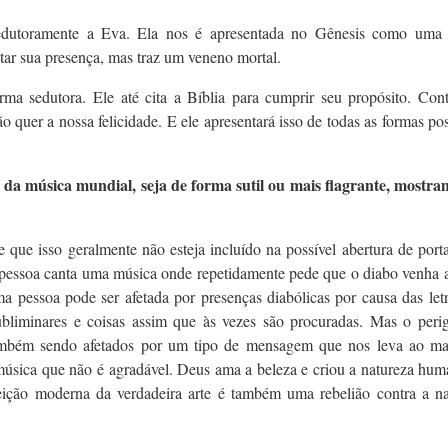
sedutoramente a Eva. Ela nos é apresentada no Gênesis como uma 
ectar sua presença, mas traz um veneno mortal.
ma sedutora. Ele até cita a Bíblia para cumprir seu propósito. Cont
 quer a nossa felicidade. E ele apresentará isso de todas as formas pos
da música mundial, seja de forma sutil ou mais flagrante, mostr
que isso geralmente não esteja incluído na possível abertura de port
pessoa canta uma música onde repetidamente pede que o diabo venha at
a pessoa pode ser afetada por presenças diabólicas por causa das let
bliminares e coisas assim que às vezes são procuradas. Mas o perig
Também sendo afetados por um tipo de mensagem que nos leva ao ma
 música que não é agradável. Deus ama a beleza e criou a natureza hu
ejeição moderna da verdadeira arte é também uma rebelião contra a na