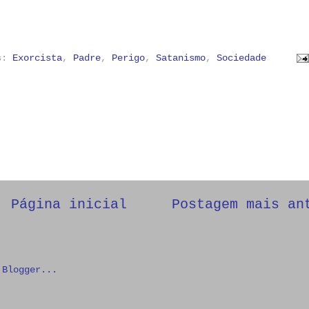
as:
Exorcista
,
Padre
,
Perigo
,
Satanismo
,
Sociedade
Página inicial
Postagem mais an