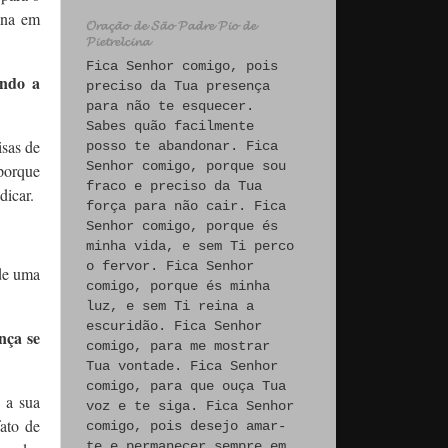
ona em
𝓞𝓻𝓪𝓬̧𝓪̃𝓸 𝓭𝓮 𝓢𝓪̃𝓸 𝓟𝓪𝓭𝓻𝓮 𝓟𝓲𝓸 𝓭𝓮
𝓟𝓲𝓮𝓽𝓻𝓮𝓵𝓬𝓲𝓷𝓪
Fica Senhor comigo, pois
endo a
preciso da Tua presença
para não te esquecer.
Sabes quão facilmente
isas de
posso te abandonar. Fica
Senhor comigo, porque sou
porque
fraco e preciso da Tua
dicar.
força para não cair. Fica
Senhor comigo, porque és
minha vida, e sem Ti perco
o fervor. Fica Senhor
 de uma
comigo, porque és minha
luz, e sem Ti reina a
escuridão. Fica Senhor
nça se
comigo, para me mostrar
Tua vontade. Fica Senhor
comigo, para que ouça Tua
 a sua
voz e te siga. Fica Senhor
fato de
comigo, pois desejo amar-
te e permanecer sempre em