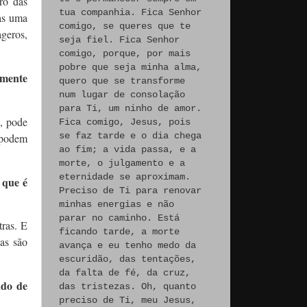
ro das
tua companhia. Fica Senhor
nas uma
comigo, se queres que te
geros,
seja fiel. Fica Senhor
comigo, porque, por mais
pobre que seja minha alma,
amente
quero que se transforme
num lugar de consolação
para Ti, um ninho de amor.
, pode
Fica comigo, Jesus, pois
se faz tarde e o dia chega
o podem
ao fim; a vida passa, e a
morte, o julgamento e a
eternidade se aproximam.
 que é
Preciso de Ti para renovar
minhas energias e não
parar no caminho. Está
tras. E
ficando tarde, a morte
as são
avança e eu tenho medo da
escuridão, das tentações,
da falta de fé, da cruz,
ado de
das tristezas. Oh, quanto
preciso de Ti, meu Jesus,