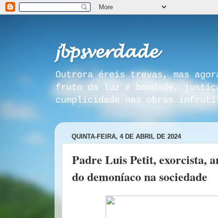
𝓳𝓫𝓹𝓼𝓿𝓮𝓻𝓭𝓪𝓭𝓮
Outrora éreis trevas, mas agor
fruto da luz é bondade, justiç
cumplicidade nas obras infrutí
QUINTA-FEIRA, 4 DE ABRIL DE 2024
Padre Luis Petit, exorcista,
do demoníaco na sociedade