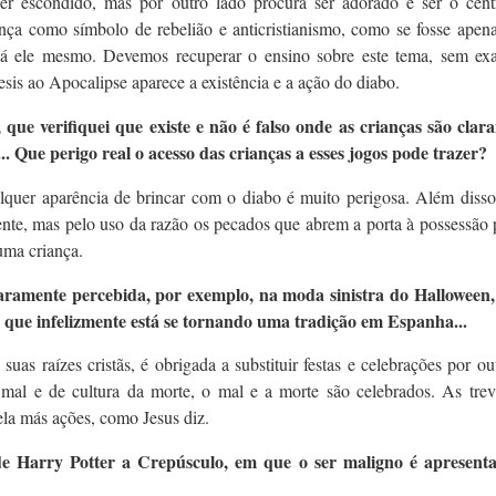
r escondido, mas por outro lado procura ser adorado e ser o cent
ença como símbolo de rebelião e anticristianismo, como se fosse ape
stá ele mesmo. Devemos recuperar o ensino sobre este tema, sem exa
sis ao Apocalipse aparece a existência e a ação do diabo.
ue verifiquei que existe e não é falso onde as crianças são clar
... Que perigo real o acesso das crianças a esses jogos pode trazer?
lquer aparência de brincar com o diabo é muito perigosa. Além disso
ente, mas pelo uso da razão os pecados que abrem a porta à possessã
uma criança.
laramente percebida, por exemplo, na moda sinistra do Halloween,
 que infelizmente está se tornando uma tradição em Espanha...
as raízes cristãs, é obrigada a substituir festas e celebrações por ou
l e de cultura da morte, o mal e a morte são celebrados. As trev
vela más ações, como Jesus diz.
de Harry Potter a Crepúsculo, em que o ser maligno é apresent