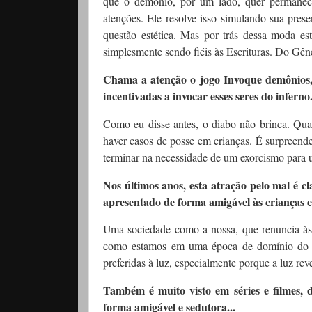
que o demônio, por um lado, quer permanece
atenções. Ele resolve isso simulando sua pres
questão estética. Mas por trás dessa moda e
simplesmente sendo fiéis às Escrituras. Do Gêne
Chama a atenção o jogo Invoque demônios, q
incentivadas a invocar esses seres do inferno
Como eu disse antes, o diabo não brinca. Qua
haver casos de posse em crianças. É surpreend
terminar na necessidade de um exorcismo para 
Nos últimos anos, esta atração pelo mal é c
apresentado de forma amigável às crianças e
Uma sociedade como a nossa, que renuncia às su
como estamos em uma época de domínio do ma
preferidas à luz, especialmente porque a luz re
Também é muito visto em séries e filmes, 
forma amigável e sedutora...