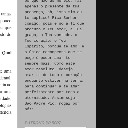
porque não às mereço, mas
apenas o presente da tua
presença, ah, isso sim eu
 tantas
te suplico! Fica Senhor
 pouco
comigo, pois é só a Ti que
sta que
procuro o Teu amor, a Tua
medo do
graça, a Tua vontade, o
Teu coração, o Teu
Espírito, porque te amo, e
. Qual
a única recompensa que te
peço é poder amar-te
sempre mais. Como este
amor resoluto, desejo
ste uma
amar-te de todo o coração
dental.
enquanto estiver na terra,
orta ao
para continuar a te amar
dar uma
perfeitamente por toda a
rdade,
eternidade. Assim seja.
São Padre Pio, rogai por
ologias
nós!
stência
𝓟𝓐𝓣𝓡𝓞𝓝𝓞 𝓓𝓞 𝓑𝓛𝓞𝓖