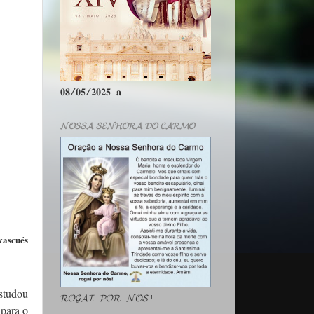
𝟎𝟖/𝟎𝟓/𝟐𝟎𝟐𝟓 𝐚
𝓝𝓞𝓢𝓢𝓐 𝓢𝓔𝓝𝓗𝓞𝓡𝓐 𝓓𝓞 𝓒𝓐𝓡𝓜𝓞
vascués
studou
𝓡𝓞𝓖𝓐𝓘 𝓟𝓞𝓡 𝓝𝓞́𝓢!
 para o