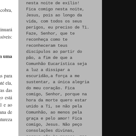
nesta noite de exílio!
cobra,
Fica comigo nesta noite,
Jesus, pois ao longo da
vida, com todos os seus
perigos, eu preciso de Ti.
inuará
Faze, Senhor, que te
síveis:
reconheça como te
reconheceram teus
discípulos ao partir do
am uma
pão, a fim de que a
Comunhão Eucarística seja
a luz a dissipar a
as para
escuridão,a força a me
é ela,
sustentar, a única alegria
do meu coração. Fica
ras das
comigo, Senhor, porque na
o está
hora da morte quero estar
l e ao
unido a Ti, se não pela
mana de
Comunhão, ao menos pela
tureza
graça e pelo amor! Fica
comigo, Jesus. Não peço
consolações divinas,